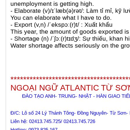
unemployment is getting high.
- Elaborate (v)/ɪˈlæb(ə)rət/: Làm tỉ mỉ, kỹ l
You can elaborate what I have to do.
- Export (v,n) /ˈekspɔː(r)t/ : Xuất khẩu
This year, the amount of goods exported is 
- Shortage (n) /ˈʃɔː(r)tɪdʒ/: Sự thiếu, khan 
Water shortage affects seriously on the gro
*************************************
NGOẠI NGỮ ATLANTIC TỪ SƠ
ĐÀO TẠO ANH- TRUNG- NHẬT - HÀN GIAO TIẾ
Đ/C: Lô số 24 Lý Thánh Tông- Đồng Nguyên- Từ Sơn- 
Liên hệ: 02413.745.725/ 02413.745.726
Hotline: 0973.825.167