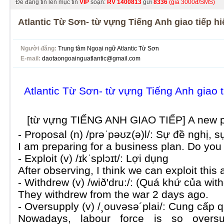
Để đăng tin lên mục tin
VIP
soạn:
RV
1400813
gửi
8336
(giá 3000đ/SMS)
Atlantic Từ Sơn- từ vựng Tiếng Anh giao tiếp h
Người đăng:
Trung tâm Ngoại ngữ Atlantic Từ Sơn
E-mail:
daotaongoainguatlantic@gmail.com
Atlantic Từ Sơn- từ vựng Tiếng Anh giao 
[từ vựng TIẾNG ANH GIAO TIẾP] A new 
- Proposal (n) /prəˈpəʊz(ə)l/: Sự đề nghị, s
I am preparing for a business plan. Do you
- Exploit (v) /ɪkˈsplɔɪt/: Lợi dụng
After observing, I think we can exploit this 
- Withdrew (v) /wið'dru:/: (Quá khứ của withd
They withdrew from the war 2 days ago.
- Oversupply (v) /¸ouvəsə´plai/: Cung cấp
Nowadays, labour force is so oversu