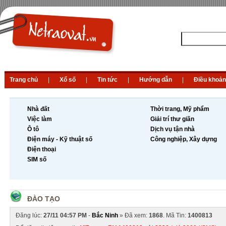
Trang chủ
|
Xổ số
|
Tin tức
|
Hướng dẫn
|
Điều khoản
Nhà đất
Thời trang, Mỹ phẩm
Việc làm
Giải trí thư giãn
Ô tô
Dịch vụ tận nhà
Điện máy - Kỹ thuật số
Công nghiệp, Xây dựng
Điện thoại
SIM số
ĐÀO TẠO
Đăng lúc:
27/11 04:57 PM
-
Bắc Ninh
» Đã xem:
1868
. Mã Tin:
1400813