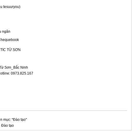
tesuuryou)
)
u ngân
hequebook
TIC TỪ SƠN
_Từ Sơn_Bắc Ninh
tline: 0973.825.167
n mục: "Đào tạo"
>
Đào tạo