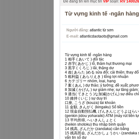
Để đăng tin lên mục tin
VIP
soạn:
RV
14002
​Từ vựng kinh tế -ngân hàng
Người đăng:
atlantic từ sơn
E-mail:
atlanticdaotaots@gmail.com
Từ vựng kinh tế -ngân hàng
1 相手 ( あいて ) đối tác
2 赤字( あかじ ) lỗ, thâm hụt thương mại
3 黒字 ( くろじ ) lãi, thặng dư
4 改( あらた )める sửa đổi; cải thiện; thay đổ
5 粗利益 ( あらりえき ) tổng lợi nhuận
6 カテゴリー nhóm, loại, hạng
7 案 ( あん ) dự thảo; ý tưởng; đề xuất; phư
8 加減 ( かげん ) sự giảm nhẹ; sự tăng giảm; 
9 適当( てきとう )な加減(かげん) sự điều chỉn
10 維持 ( いじ ) sự duy trì
口座, こうざ (kouza) tài khoản
11 金額, きんがく (kingaku) Số tiền
12 現金自動預払機, げんきんじどうよはら
(genkin jidou yoharaiki) ATM (máy rút tiền t
13 平均所得, へいきんしょとく
(heikin shotoku) thu nhập bình quân
14 残高, ざんだか (zandaka) cân bằng
15 残高照会, ざんだかしょうかい (zandaka sh
vấn tin số dư