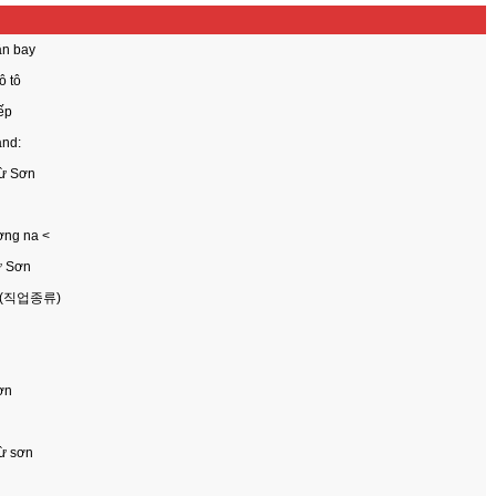
ân bay
ô tô
ếp
and:
Từ Sơn
ương na <
ừ Sơn
àn (직업종류)
ơn
Từ sơn