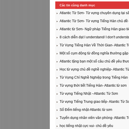
Các tin cùng danh mục
Atlantic Từ Sơn- Từ vựng chuyên dụng tại s
Atlantic Từ Sơn- Từ vựng Tiếng Hàn chủ đề 
Atlantic từ Sơn- Ngữ pháp Tiếng Hàn giao ti
8 cách diễn đạt I understand/ I don't underst
Từ Vựng Tiếng Hàn Về Thời Gian- Atlantic 
Một số cụm động từ đồng nghĩa thường gặp
Atlantic tặng bạn một số câu chủ đề yêu th
Học từ vựng chủ đề nghề nghiệp- Atlantic T
Từ Vựng Chỉ Nghề Nghiệp trong Tiếng H
Từ vựng thời tiết Tiếng Hàn- Atlantic từ sơn
Từ vựng Tiếng Nhật –Atlantic Từ Sơn
Từ vựng Tiếng Trung giao tiếp- Alantic Từ S
Số Đếm tiếng nhật-Atlantic từ sơn
Tuyển dụng nhân viên văn phòng- Atlantic 
học tiếng nhật cực vui- chủ đề yêu