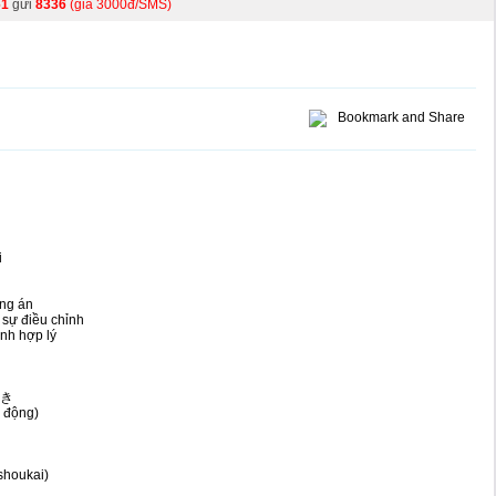
61
gửi
8336
(giá 3000đ/SMS)
i
ơng án
sự điều chỉnh
h hợp lý
いき
ự động)
oukai)