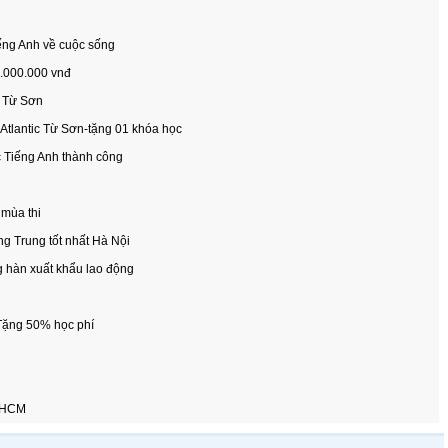
ếng Anh về cuộc sống
1.000.000 vnđ
c Từ Sơn
Atlantic Từ Sơn-tặng 01 khóa học
c Tiếng Anh thành công
 mùa thi
ng Trung tốt nhất Hà Nội
g hàn xuất khẩu lao động
 Tặng 50% học phí
P HCM