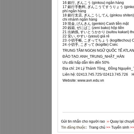
16 銀行, ぎんこう (ginkou) ngân hàng
17 銀行手数料, ぎんこうてすうりょう (ginkou 
phí ngân hàng
18 銀行支店, ぎんこうしてん (ginkou shiten
chi nhánh ngân hàng
19 現金, げんきん (genkin) Cash tiền mặt
20 銭箱, ぜにばこ (zeni bako) hộp tiền
21 出納係, すいとうかかり (suitou kakari) th
22 安い, やすい (yasui) giá rẻ
23 小切手帳, こぎってちょう (kogittechou) C
24 小切手, こぎって (kogitte) Cséc
TRUNG TÂM NGOẠI NGỮ QUỐC TẾ ATLAN
ĐÀO TẠO: ANH_TRUNG_NHẬT_HÀN
Ưu đãi hấp dẫn lên đến 50%
Địa chỉ: 24 Lý Thánh Tông_ Đồng Nguyên
Liên hệ: 02413.745.725/ 02413.745.726 Ho
Website:
www.avn.edu.vn
Gửi tin nhắn cho người rao
››
Quay lại chuyê
Tin đăng thuộc:
Trang chủ
>>
Tuyển sinh
>