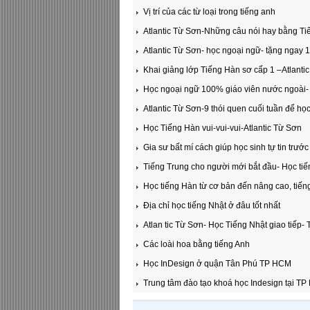
​Vị trí của các từ loại trong tiếng anh
Atlantic Từ Sơn-Những câu nói hay bằng Ti
Atlantic Từ Sơn- học ngoại ngữ- tặng ngay 
Khai giảng lớp Tiếng Hàn sơ cấp 1 –Atlanti
Học ngoại ngữ 100% giáo viên nước ngoài- 
Atlantic Từ Sơn-9 thói quen cuối tuần để họ
Học Tiếng Hàn vui-vui-vui-Atlantic Từ Sơn
Gia sư bất mí cách giúp học sinh tự tin trước
Tiếng Trung cho người mới bắt đầu- Học tiế
Học tiếng Hàn từ cơ bản đến nâng cao, tiến
Địa chỉ học tiếng Nhật ở đâu tốt nhất
Atlan tic Từ Sơn- Học Tiếng Nhật giao tiếp-
Các loài hoa bằng tiếng Anh
Học InDesign ở quận Tân Phú TP HCM
Trung tâm đào tạo khoá học Indesign tại T