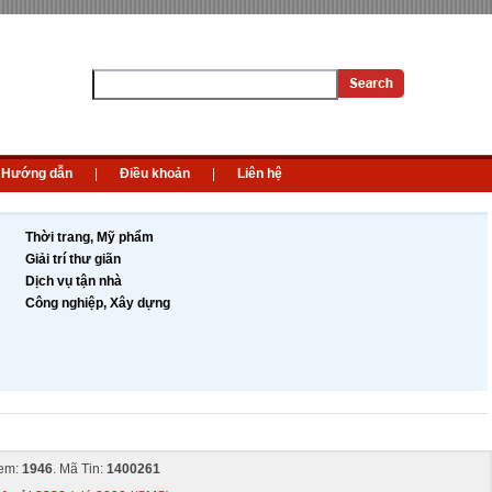
Hướng dẫn
|
Điều khoản
|
Liên hệ
Thời trang, Mỹ phẩm
Giải trí thư giãn
Dịch vụ tận nhà
Công nghiệp, Xây dựng
em:
1946
. Mã Tin:
1400261