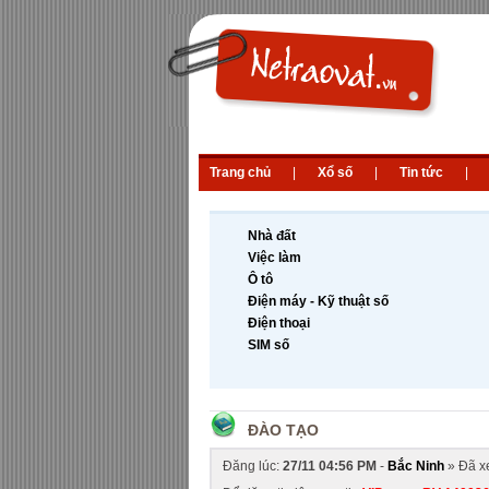
Trang chủ
|
Xổ số
|
Tin tức
|
Nhà đất
Việc làm
Ô tô
Điện máy - Kỹ thuật số
Điện thoại
SIM số
ĐÀO TẠO
Đăng lúc:
27/11 04:56 PM
-
Bắc Ninh
» Đã x