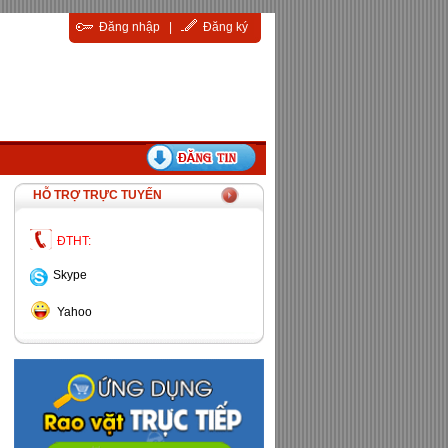
Đăng nhập
|
Đăng ký
HỖ TRỢ TRỰC TUYẾN
ĐTHT:
Skype
Yahoo