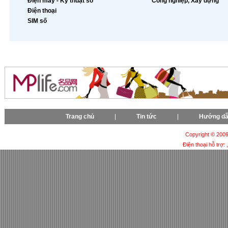
Điện máy - Kỹ thuật số
Công nghiệp, Xây dựng
Điện thoại
SIM số
Trang chủ
|
Tin tức
|
Hướng d
Copyright © 2009-
Điện thoại hỗ trợ: