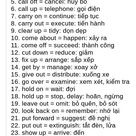
5. call off = cancel: hủy bỏ
6. call up = telephone: gọi điện
7. carry on = continue: tiếp tục
8. carry out = execute: tiến hành
9. clear up = tidy: dọn dẹp
10. come about = happen: xảy ra
11. come off = succeed: thành công
12. cut down = reduce: giảm
13. fix up = arrange: sắp xếp
14. get by = manage: xoay xở
15. give out = distribute: xuống xe
16. go over = examine: xem xét, kiểm tra
17. hold on = wait: đợi
18. hold up = stop, delay: hoãn, ngừng
19. leave out = omit: bỏ quên, bỏ sót
20. look back on = remember: nhớ lại
21. put forward = suggest: đề nghị
22. put out = extinguish: tắt đèn, lửa
23. show up = arrive: đến