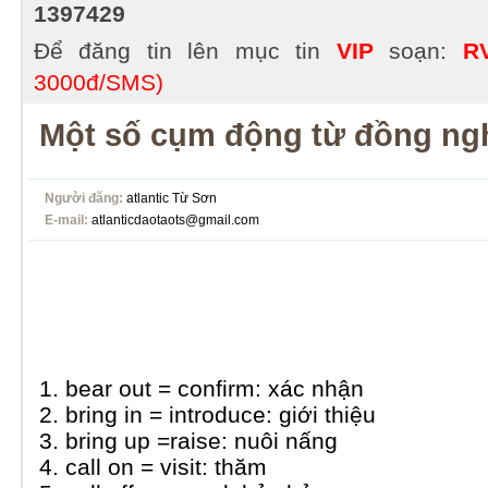
1397429
Để đăng tin lên mục tin
VIP
soạn:
R
3000đ/SMS)
Một số cụm động từ đồng ng
Người đăng:
atlantic Từ Sơn
E-mail:
atlanticdaotaots@gmail.com
1. bear out = confirm: xác nhận
2. bring in = introduce: giới thiệu
3. bring up =raise: nuôi nấng
4. call on = visit: thăm