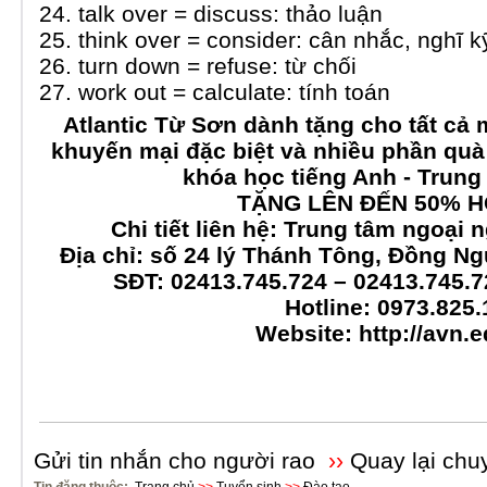
24. talk over = discuss: thảo luận
25. think over = consider: cân nhắc, nghĩ k
26. turn down = refuse: từ chối
27. work out = calculate: tính toán
Atlantic Từ Sơn dành tặng cho tất cả
khuyến mại đặc biệt và nhiều phần quà
khóa học tiếng Anh - Trung
TẶNG LÊN ĐẾN 50% H
Chi tiết liên hệ: Trung tâm ngoại 
Địa chỉ: số 24 lý Thánh Tông, Đồng N
SĐT: 02413.745.724 – 02413.745.7
Hotline: 0973.825
Website:
http://avn.e
Gửi tin nhắn cho người rao
››
Quay lại chu