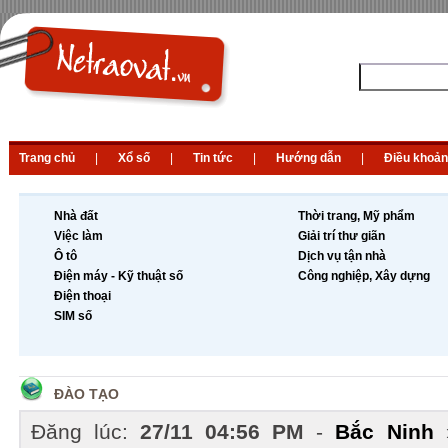
Trang chủ
|
Xổ số
|
Tin tức
|
Hướng dẫn
|
Điều khoản
Nhà đất
Thời trang, Mỹ phẩm
Việc làm
Giải trí thư giãn
Ô tô
Dịch vụ tận nhà
Điện máy - Kỹ thuật số
Công nghiệp, Xây dựng
Điện thoại
SIM số
ĐÀO TẠO
Đăng lúc:
27/11 04:56 PM
-
Bắc Ninh