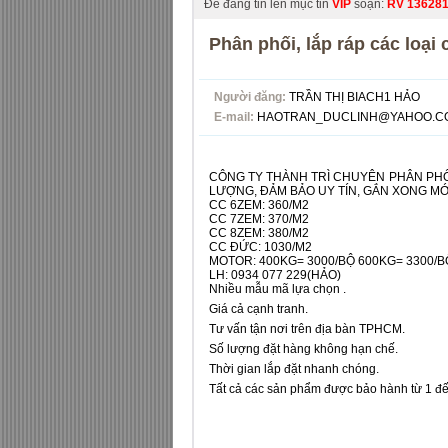
Để đăng tin lên mục tin
VIP
soạn:
RV
13628
Phân phối, lắp ráp các loại
Người đăng:
TRẦN THỊ BIACH1 HẢO
E-mail:
HAOTRAN_DUCLINH@YAHOO.C
CÔNG TY THÀNH TRÌ CHUYÊN PHÂN PHỐI
LƯỢNG, ĐẢM BẢO UY TÍN, GẮN XONG M
CC 6ZEM: 360/M2
CC 7ZEM: 370/M2
CC 8ZEM: 380/M2
CC ĐỨC: 1030/M2
MOTOR: 400KG= 3000/BỘ 600KG= 3300/B
LH: 0934 077 229(HẢO)
Nhiều mẫu mã lựa chọn .
Giá cả cạnh tranh.
Tư vấn tận nơi trên địa bàn TPHCM.
Số lượng đặt hàng không hạn chế.
Thời gian lắp đặt nhanh chóng.
Tất cả các sản phẩm được bảo hành từ 1 đ