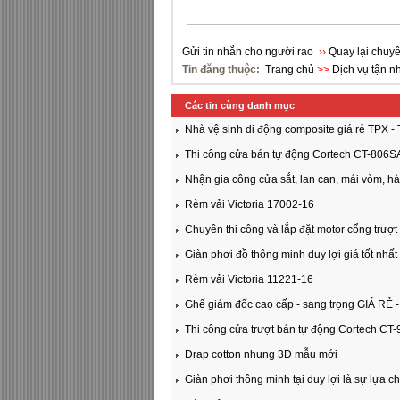
Gửi tin nhắn cho người rao
››
Quay lại chuyê
Tin đăng thuộc:
Trang chủ
>>
Dịch vụ tận n
Các tin cùng danh mục
Nhà vệ sinh di động composite giá rẻ TPX 
Thi công cửa bán tự động Cortech CT-806S
Nhận gia công cửa sắt, lan can, mái vòm, hà
Rèm vải Victoria 17002-16
Chuyên thi công và lắp đặt motor cổng trượt 
Giàn phơi đồ thông minh duy lợi giá tốt nhất 
Rèm vải Victoria 11221-16
Ghế giám đốc cao cấp - sang trọng GIÁ RẺ -
Thi công cửa trượt bán tự động Cortech CT
Drap cotton nhung 3D mẫu mới
Giàn phơi thông minh tại duy lợi là sự lựa 