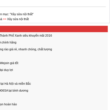
n mục: "Xây sửa nội thất"
hà
>>
Xây sửa nội thất
- Thành Phố Xanh siêu khuyến mãi 2016
A chính hãng
ng rào giá rẻ, nhanh chóng, chất lượng
Wejoin giá tốt
tại duy lợi
 tại Hà Nội và miền Bắc
-906SA tại bình dương
chọn hoàn hảo