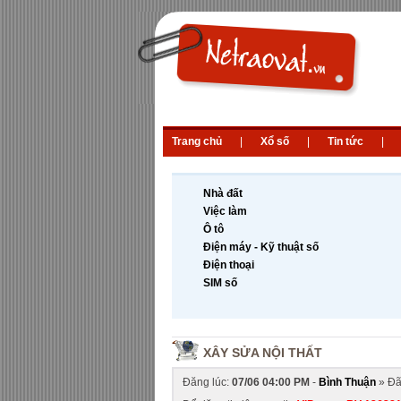
Trang chủ
|
Xổ số
|
Tin tức
|
Nhà đất
Việc làm
Ô tô
Điện máy - Kỹ thuật số
Điện thoại
SIM số
XÂY SỬA NỘI THẤT
Đăng lúc:
07/06 04:00 PM
-
Bình Thuận
» Đã