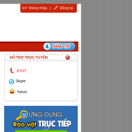
Đăng nhập
|
Đăng ký
HỖ TRỢ TRỰC TUYẾN
ĐTHT:
Skype
Yahoo