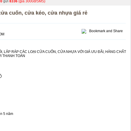
10
gửi
8336
(giá 3000đ/SMS)
 cửa cuốn, cửa kéo, cửa nhựa giá rẻ
OM
, LẮP RÁP CÁC LOẠI CỬA CUỐN, CỬA NHỰA VỚI GIÁ ƯU ĐÃI, HÀNG CHẤT
ỚI THANH TOÁN
Ộ
ến 5 năm