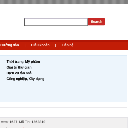
Hướng dẫn
|
Điều khoản
|
Liên hệ
Thời trang, Mỹ phẩm
Giải trí thư giãn
Dịch vụ tận nhà
Công nghiệp, Xây dựng
 xem:
1627
. Mã Tin:
1362810