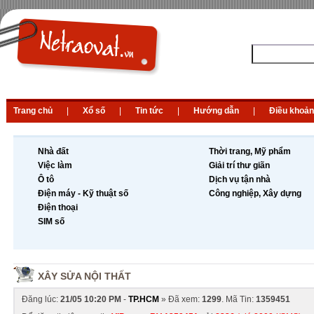
Trang chủ
|
Xổ số
|
Tin tức
|
Hướng dẫn
|
Điều khoản
Nhà đất
Thời trang, Mỹ phẩm
Việc làm
Giải trí thư giãn
Ô tô
Dịch vụ tận nhà
Điện máy - Kỹ thuật số
Công nghiệp, Xây dựng
Điện thoại
SIM số
XÂY SỬA NỘI THẤT
Đăng lúc:
21/05 10:20 PM
-
TP.HCM
» Đã xem:
1299
. Mã Tin:
1359451