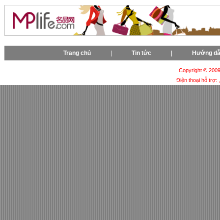
Trang chủ
|
Tin tức
|
Hướng d
Copyright © 2009-
Điện thoại hỗ trợ: