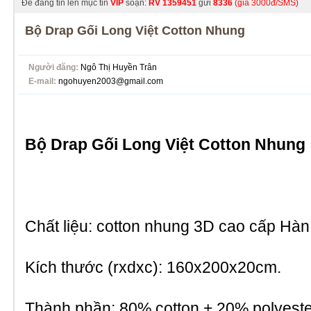
Để đăng tin lên mục tin
VIP
soạn:
RV
1359451
gửi
8336
(giá 3000đ/SMS)
Bộ Drap Gối Long Việt Cotton Nhung
Người đăng:
Ngô Thị Huyền Trân
E-mail:
ngohuyen2003@gmail.com
Bộ Drap Gối Long Việt Cotton Nhung
Chất liệu: cotton nhung 3D cao cấp Hà
Kích thước (rxdxc): 160x200x20cm.
Thành phần: 80% cotton + 20% polyeste