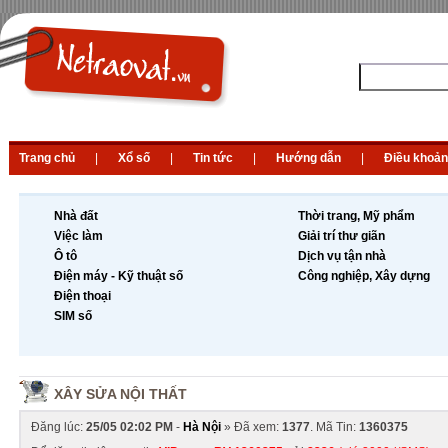
Trang chủ
|
Xổ số
|
Tin tức
|
Hướng dẫn
|
Điều khoản
Nhà đất
Thời trang, Mỹ phẩm
Việc làm
Giải trí thư giãn
Ô tô
Dịch vụ tận nhà
Điện máy - Kỹ thuật số
Công nghiệp, Xây dựng
Điện thoại
SIM số
XÂY SỬA NỘI THẤT
Đăng lúc:
25/05 02:02 PM
-
Hà Nội
» Đã xem:
1377
. Mã Tin:
1360375