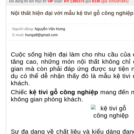
Để đăng tin lên mục tin
VIP
soạn:
RV
1360375
gửi
8336
(giá 3000đ/SMS)
Nội thất hiện đại với mẫu kệ tivi gỗ công nghiệp
Người đăng:
Nguyễn Văn Hưng
E-mail:
hungatf@gmail.com
Cuộc sống hiện đại làm cho nhu cầu của
tăng cao, những món nội thất không chỉ
gian mà còn phải đáp ứng được sự tiện n
dụ có thể dễ nhận thấy đó là mẫu kệ tiv
khách.
Chiếc
kệ tivi gỗ công nghiệp
mang đến nh
không gian phòng khách.
Sự đa dạng về chất liệu và kiểu dáng đa