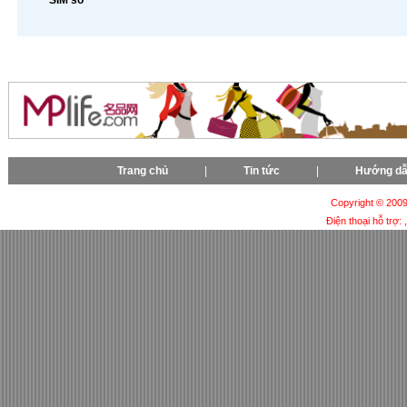
SIM số
Trang chủ
|
Tin tức
|
Hướng d
Copyright © 2009-
Điện thoại hỗ trợ: