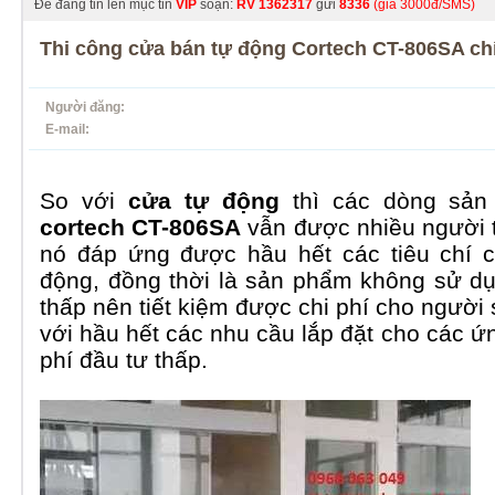
Để đăng tin lên mục tin
VIP
soạn:
RV
1362317
gửi
8336
(giá 3000đ/SMS)
Thi công cửa bán tự động Cortech CT-806SA ch
Người đăng:
E-mail:
So với
cửa tự động
thì các dòng sả
cortech CT-806SA
vẫn được nhiều người t
nó đáp ứng được hầu hết các tiêu chí c
động, đồng thời là sản phẩm không sử dụ
thấp nên tiết kiệm được chi phí cho ngườ
với hầu hết các nhu cầu lắp đặt cho các ứ
phí đầu tư thấp.