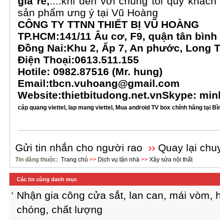
giá rẻ
,
...
.khi đến với chúng tôi quý khác
sản phẩm ưng ý tại Vũ Hoàng
CÔNG TY TTNN THIẾT BỊ VŨ HOÀNG
TP.HCM:141/11 Âu cơ, F9, quận tân bìn
Đồng Nai:Khu 2, Ấp 7, An phước, Long 
Điện Thoại:0613.511.155
Hotile:
0982.87516 (Mr. hung)
Email:
tbcn.vuhoang@gmail.com
Website:thietbitudong.net.vn
Skype: mi
cáp quang viettel
,
lap mang viettel
,
Mua android TV box chính hãng tại B
Gửi tin nhắn cho người rao
››
Quay lại chu
Tin đăng thuộc:
Trang chủ
>>
Dịch vụ tận nhà
>>
Xây sửa nội thất
Các tin cùng danh mục
Nhận gia công cửa sắt, lan can, mái vòm, 
chóng, chất lượng