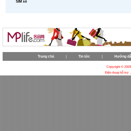
SIM số
Trang chủ
|
Tin tức
|
Hướng d
Copyright © 2009-
Điện thoại hỗ trợ: