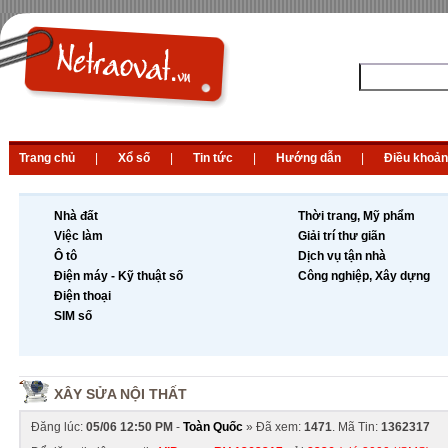
Trang chủ
|
Xổ số
|
Tin tức
|
Hướng dẫn
|
Điều khoản
Nhà đất
Thời trang, Mỹ phẩm
Việc làm
Giải trí thư giãn
Ô tô
Dịch vụ tận nhà
Điện máy - Kỹ thuật số
Công nghiệp, Xây dựng
Điện thoại
SIM số
XÂY SỬA NỘI THẤT
Đăng lúc:
05/06 12:50 PM
-
Toàn Quốc
» Đã xem:
1471
. Mã Tin:
1362317