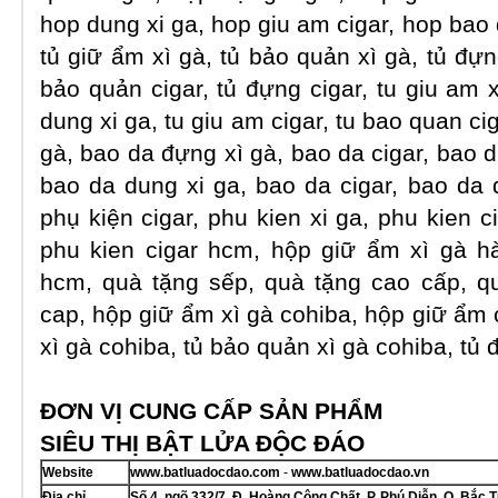
hop dung xi ga, hop giu am cigar, hop bao 
tủ giữ ẩm xì gà, tủ bảo quản xì gà, tủ đựng
bảo quản cigar, tủ đựng cigar, tu giu am x
dung xi ga, tu giu am cigar, tu bao quan cig
gà, bao da đựng xì gà, bao da cigar, bao d
bao da dung xi ga, bao da cigar, bao da d
phụ kiện cigar, phu kien xi ga, phu kien ci
phu kien cigar hcm, hộp giữ ẩm xì gà h
hcm, quà tặng sếp, quà tặng cao cấp, q
cap, hộp giữ ẩm xì gà cohiba, hộp giữ ẩm 
xì gà cohiba, tủ bảo quản xì gà cohiba, tủ
ĐƠN VỊ CUNG CẤP SẢN PHẨM
SIÊU THỊ BẬT LỬA ĐỘC ĐÁO
Website
www.batluadocdao.com
-
www.batluadocdao.vn
Địa chỉ
Số 4, ngõ 332/7, Đ. Hoàng Công Chất, P. Phú Diễn, Q. Bắc T