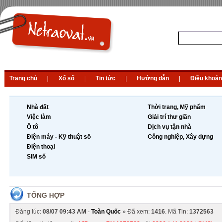
Trang chủ
|
Xổ số
|
Tin tức
|
Hướng dẫn
|
Điều khoản
Nhà đất
Thời trang, Mỹ phẩm
Việc làm
Giải trí thư giãn
Ô tô
Dịch vụ tận nhà
Điện máy - Kỹ thuật số
Công nghiệp, Xây dựng
Điện thoại
SIM số
TỔNG HỢP
Đăng lúc:
08/07 09:43 AM
-
Toàn Quốc
» Đã xem:
1416
. Mã Tin:
1372563