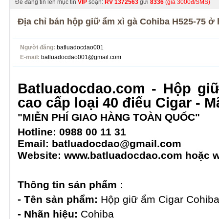
Để đăng tin lên mục tin
VIP
soạn:
RV
1372563
gửi
8336
(giá 3000đ/SMS)
Địa chỉ bán hộp giữ ẩm xì gà Cohiba H525-75 ở
Người đăng:
batluadocdao001
E-mail:
batluadocdao001@gmail.com
Batluadocdao.com -
Hộp giữ
cao cấp loại 40 điếu Cigar - M
"MIỄN PHÍ GIAO HÀNG TOÀN QUỐC"
Hotline:
0988 00 11 31
Email:
batluadocdao@gmail.com
Website: www.batluadocdao.com hoặc 
Thông tin sản phẩm :
- Tên sản phẩm:
Hộp giữ ẩm Cigar Cohib
- Nhãn hiệu:
Cohiba