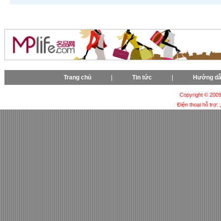
Trang chủ
|
Tin tức
|
Hướng d
Copyright © 2009-
Điện thoại hỗ trợ: