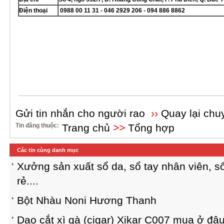
Điện thoại
0988 00 11 31 - 046 2929 206 - 094 886 8862
Gửi tin nhắn cho người rao
››
Quay lại chu
Tin đăng thuộc:
Trang chủ
>>
Tổng hợp
Các tin cùng danh mục
Xưởng sản xuất sổ da, sổ tay nhân viên, sổ
rẻ....
Bột Nhàu Noni Hương Thanh
Dao cắt xì gà (cigar) Xikar C007 mua ở đâ