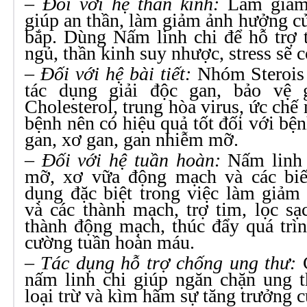
– Đối với hệ thần kinh:
Làm giảm 
giúp an thần, làm giảm ảnh hưởng củ
bắp. Dùng Nấm linh chi để hỗ trợ 
ngủ, thần kinh suy nhược, stress sẽ c
– Đối với hệ bài tiết:
Nhóm Sterois 
tác dụng giải độc gan, bảo vệ 
Cholesterol, trung hòa virus, ức chế
bệnh nên có hiệu quả tốt đối với bệ
gan, xơ gan, gan nhiễm mỡ.
– Đối với hệ tuần hoàn:
Nấm linh 
mỡ, xơ vữa động mạch và các biế
dụng đặc biệt trong việc làm giảm
và các thành mạch, trợ tim, lọc s
thành động mạch, thúc đẩy quá trì
cường tuần hoàn máu.
– Tác dụng hỗ trợ chống ung thư:
C
nấm linh chi giúp ngăn chặn ung t
loại trừ và kìm hãm sự tăng trưởng c