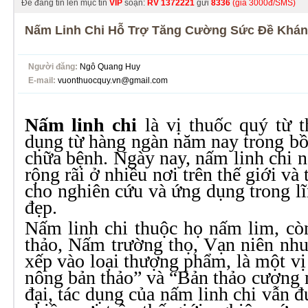
Để đăng tin lên mục tin
VIP
soạn:
RV
1372221
gửi
8336
(giá 3000đ/SMS)
Nấm Linh Chi Hỗ Trợ Tăng Cường Sức Đề Khá
Người đăng:
Ngô Quang Huy
E-mail:
vuonthuocquy.vn@gmail.com
Nấm linh chi
là vị thuốc quý từ t
dụng từ hàng ngàn năm nay trong bồi
chữa bệnh. Ngày nay, nấm linh chi 
rộng rãi ở nhiều nơi trên thế giới và 
cho nghiên cứu và ứng dụng trong lĩ
đẹp.
Nấm linh chi thuộc họ nấm lim, cò
thảo, Nấm trường thọ, Vạn niên nh
xếp vào loại thượng phẩm, là một vị
nông bản thảo” và “Bản thảo cương 
đại, tác dụng của nấm linh chi vẫn 