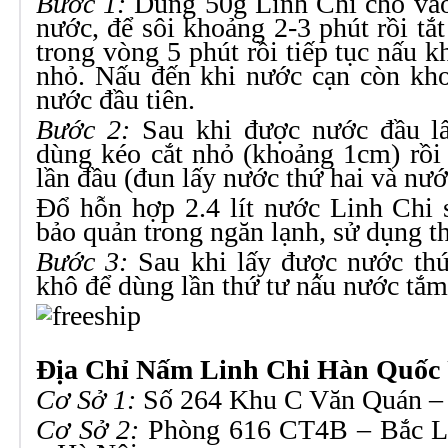
Bước 1:
Dùng 50g Linh Chi cho vào 
nước, để sôi khoảng 2-3 phút rồi tắ
trong vòng 5 phút rồi tiếp tục nấu 
nhỏ. Nấu đến khi nước cạn còn khoả
nước đầu tiên.
Bước 2:
Sau khi được nước đầu lấ
dùng kéo cắt nhỏ (khoảng 1cm) rồi
lần đầu (đun lấy nước thứ hai và nướ
Đổ hỗn hợp 2.4 lít nước Linh Chi 
bảo quản trong ngăn lạnh, sử dụng t
Bước 3:
Sau khi lấy được nước thứ
khô để dùng lần thứ tư nấu nước tắm, 
Địa Chỉ Nấm Linh Chi Hàn Quốc 
Cơ Sở 1:
Số 264 Khu C Văn Quán –
Cơ Sở 2:
Phòng 616 CT4B – Bắc L