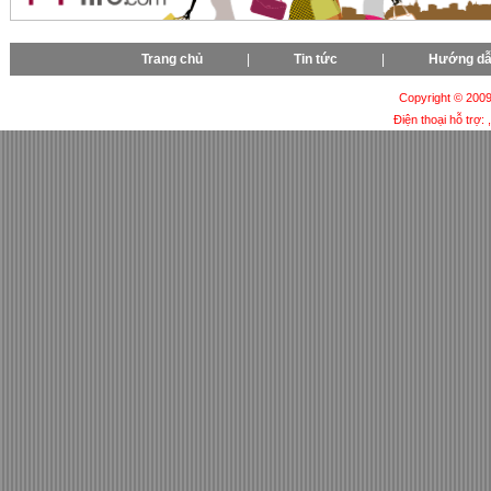
Trang chủ
|
Tin tức
|
Hướng d
Copyright © 2009-
Điện thoại hỗ trợ: