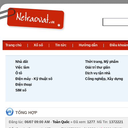
Trang chủ
|
Xổ số
|
Tin tức
|
Hướng dẫn
|
Điều khoản
Nhà đất
Thời trang, Mỹ phẩm
Việc làm
Giải trí thư giãn
Ô tô
Dịch vụ tận nhà
Điện máy - Kỹ thuật số
Công nghiệp, Xây dựng
Điện thoại
SIM số
TỔNG HỢP
Đăng lúc:
06/07 09:00 AM
-
Toàn Quốc
» Đã xem:
1277
. Mã Tin:
1372221