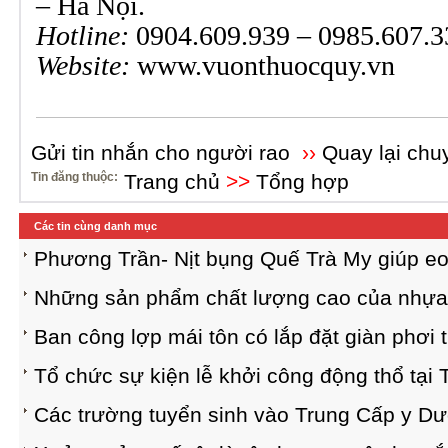
– Hà Nội.
Hotline:
0904.609.939 – 0985.607.3
Website:
www.vuonthuocquy.vn
Gửi tin nhắn cho người rao
››
Quay lại chu
Tin đăng thuộc:
Trang chủ
>>
Tổng hợp
Các tin cùng danh mục
Phương Trần- Nịt bụng Quế Trà My giúp eo 
Những sản phẩm chất lượng cao của nhựa
Ban công lợp mái tôn có lắp đặt giàn phơi
Tổ chức sự kiện lễ khởi công động thổ tạ
Các trường tuyển sinh vào Trung Cấp y D