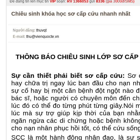
Để đăng tin lên mục tin
VIP
soạn:
RV
1366053
gửi
8336
(giá 3000đ/SMS)
Chiêu sinh khóa học sơ cấp cứu nhanh nhất
Người đăng:
thuvqt
E-mail:
thu@vienquocte.vn
THÔNG BÁO CHIÊU SINH LỚP SƠ CẤ
Sự cần thiết phải biết sơ cấp cứu:
Sơ 
hay chữa trị ngay lúc ban đầu cho nạn n
sự cố hay bị một căn bệnh đột ngột nào đ
bác sĩ, hoặc người có chuyên môn đến ch
lúc đó có thể đo từng phút từng giây.Nói 
lúc mà sự trợ giúp kịp thời của bạn nh
ngăn ngừa các di chứng hoặc bệnh không
cho nạn nhân phục hồi tốt, có thể cứu số
SCC là một hành động nhân đạo, là sự 