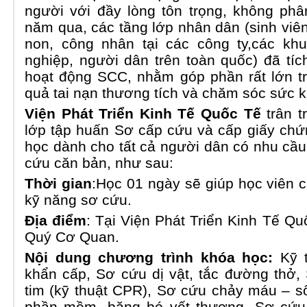
người với đầy lòng tôn trọng, không phâ
năm qua, các tầng lớp nhân dân (sinh viê
non, công nhân tại các công ty,các kh
nghiệp, người dân trên toàn quốc) đã tí
hoạt động SCC, nhằm góp phần rất lớn t
quả tai nạn thương tích và chăm sóc sức 
Viện Phát Triển Kinh Tế Quốc Tế
trân t
lớp tập huấn Sơ cấp cứu và cấp giấy ch
học dành cho tất cả người dân có nhu cầ
cứu căn bản, như sau:
Thời gian
:Học 01 ngày sẽ giúp học viên 
kỹ năng sơ cứu.
Địa điểm
: Tại Viện Phát Triển Kinh Tế Q
Quý Cơ Quan.
Nội dung chương trình khóa học:
Kỹ 
khẩn cấp, Sơ cứu dị vật, tắc đường thở
tim (kỹ thuật CPR), Sơ cứu chảy máu – s
phần mềm, băng bó vết thương, Sơ cứu