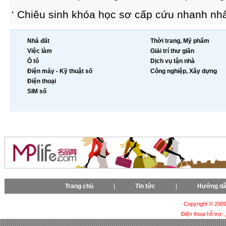
Chiêu sinh khóa học sơ cấp cứu nhanh nh
Nhà đất
Thời trang, Mỹ phẩm
Việc làm
Giải trí thư giãn
Ô tô
Dịch vụ tận nhà
Điện máy - Kỹ thuật số
Công nghiệp, Xây dựng
Điện thoại
SIM số
Trang chủ
|
Tin tức
|
Hướng d
Copyright © 2009-
Điện thoại hỗ trợ: