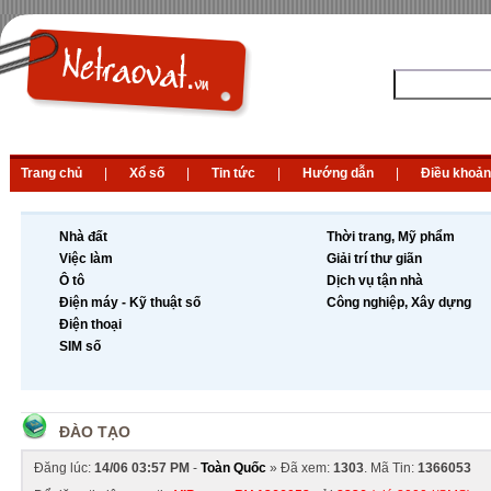
Trang chủ
|
Xổ số
|
Tin tức
|
Hướng dẫn
|
Điều khoản
Nhà đất
Thời trang, Mỹ phẩm
Việc làm
Giải trí thư giãn
Ô tô
Dịch vụ tận nhà
Điện máy - Kỹ thuật số
Công nghiệp, Xây dựng
Điện thoại
SIM số
ĐÀO TẠO
Đăng lúc:
14/06 03:57 PM
-
Toàn Quốc
» Đã xem:
1303
. Mã Tin:
1366053