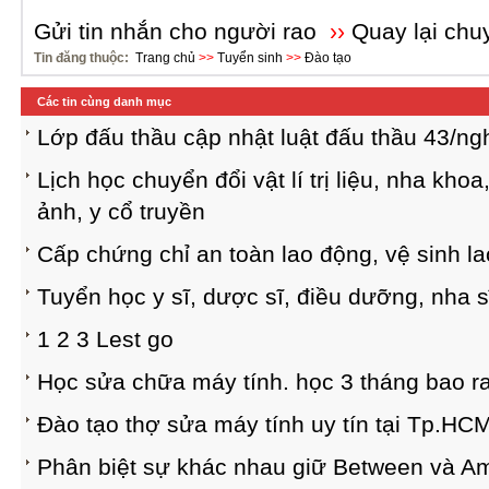
Gửi tin nhắn cho người rao
››
Quay lại chu
Tin đăng thuộc:
Trang chủ
>>
Tuyển sinh
>>
Đào tạo
Các tin cùng danh mục
Lớp đấu thầu cập nhật luật đấu thầu 43/ngh
Lịch học chuyển đổi vật lí trị liệu, nha kho
ảnh, y cổ truyền
Cấp chứng chỉ an toàn lao động, vệ sinh la
Tuyển học y sĩ, dược sĩ, điều dưỡng, nha s
1 2 3 Lest go
Học sửa chữa máy tính. học 3 tháng bao r
Đào tạo thợ sửa máy tính uy tín tại Tp.HC
Phân biệt sự khác nhau giữ Between và A