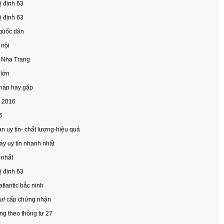
ị định 63
ị định 63
 quốc dân
 nội
ở Nha Trang
 lớn
pháp hay gặp
ế 2016
6
n uy tín- chất lượng-hiệu quả
y uy tín nhanh nhất
 nhất
ị định 63
tlantic bắc ninh
cư/ cấp chứng nhận
ng theo thông tư 27