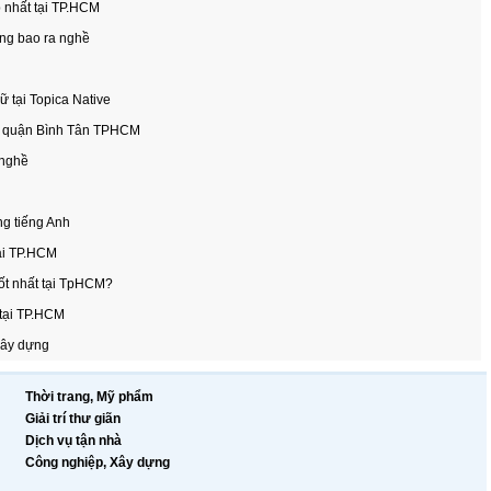
 nhất tại TP.HCM
áng bao ra nghề
ữ tại Topica Native
tại quận Bình Tân TPHCM
 nghề
ng tiếng Anh
tại TP.HCM
ốt nhất tại TpHCM?
 tại TP.HCM
xây dựng
Thời trang, Mỹ phẩm
Giải trí thư giãn
Dịch vụ tận nhà
Công nghiệp, Xây dựng