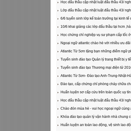
Học đấu thầu cập nhật luật đấu thầu 43/ ngh
Lớp đấu thầu cập nhật luật đấu thầu 43/ ngh
6/6 tuyển sinh lớp kế toán trưởng tại kinh tế
10/6 khai giảng các lớp đấu thầu tại hcm ,hà
Học chứng chỉ nghiệp vụ sư phạm cấp tốc 
Ngoại ngữ atlantic chào hè với nhiều ưu đãi
Atlantic Từ Sơn tặng bạn những điểm ngữ 
Tuyển sinh đào tạo Quản lý trang thiết bị y t
Tuyển sinh đào tạo Thương mại điện tử 201
Atlantic Từ Sơn- Đào tạo Anh-Trung-Nhật-Hà
Đào tạo, cấp chứng chỉ phòng cháy chữa chá
Huấn luyện sơ cấp cứu trên toàn quốc uy tín
Học đấu thầu cập nhật luật đấu thầu 43/ ngh
Chào đón mùa hè - vui học ngoại ngữ cùng a
Khóa đào tạo quản lý vận hành nhà chung 
Huấn luyện an toàn lao động, vệ sinh lao độ