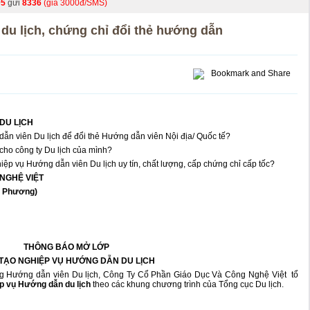
05
gửi
8336
(giá 3000đ/SMS)
du lịch, chứng chỉ đổi thẻ hướng dẫn
DU LỊCH
n viên Du lịch để đổi thẻ Hướng dẫn viên Nội địa/ Quốc tế?
cho công ty Du lịch của mình?
iệp vụ Hướng dẫn viên Du lịch uy tín, chất lượng, cấp chứng chỉ cấp tốc?
NGHỆ VIỆT
Ms Phương)
THÔNG BÁO MỞ LỚP
 TẠO
NGHIỆP VỤ HƯỚNG DẪN DU LỊCH
g Hướng dẫn viên Du lịch, Công Ty Cổ Phần Giáo Dục Và Công Nghệ Việt tổ
p vụ Hướng dẫn du lịch
theo các khung chương trình của Tổng cục Du lịch.