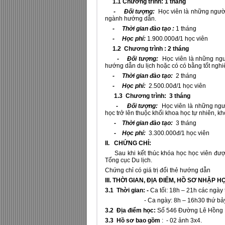
1.1 Chương trình: 1 tháng
- Đối tượng:
Học viên là những người 
ngành hướng dẫn.
- Thời gian đào tạo :
1 tháng
- Học phí:
1.900.000đ/1 học viên
1.2 Chương trình : 2 tháng
- Đối tượng:
Học viên là những ngườ
hướng dẫn du lịch hoặc có có bằng tốt nghiệ
- Thời gian đào tạo:
2 tháng
- Học phí:
2.500.00đ/1 học viên
1.3 Chương trình: 3 tháng
- Đối tượng:
Học viên là những ngườ
học trở lên thuộc khối khoa học tự nhiên, k
- Thời gian đào tạo:
3 tháng
- Học phí:
3.300.000đ/1 học viên
II. CHỨNG CHỈ:
Sau khi kết thúc khóa học học viên đượ
Tổng cục Du lịch.
Chứng chỉ có giá trị đổi thẻ hướng dẫn
III. THỜI GIAN, ĐỊA ĐIỂM, HỒ SƠ NHẬP H
3.1 Thời gian: -
Ca tối: 18h – 21h các ngày 
- Ca ngày: 8h – 16h30 thứ bảy, 
3.2 Địa điểm học:
Số 546 Đường Lê Hồng P
3.3 Hồ sơ bao gồm
: - 02 ảnh 3x4.