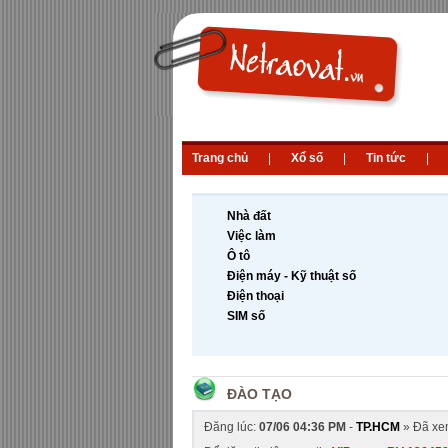
Trang chủ
|
Xổ số
|
Tin tức
|
Nhà đất
Việc làm
Ô tô
Điện máy - Kỹ thuật số
Điện thoại
SIM số
ĐÀO TẠO
Đăng lúc:
07/06 04:36 PM
-
TP.HCM
» Đã xe