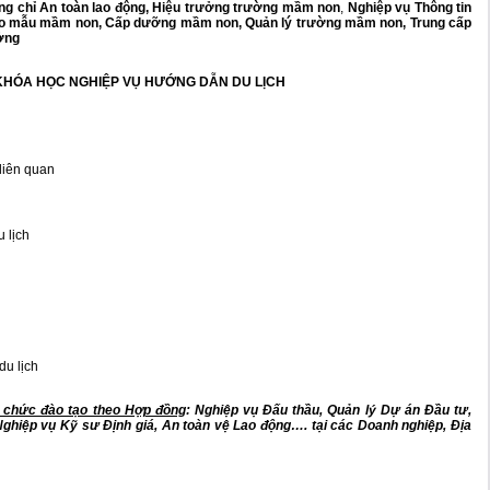
g chỉ An toàn lao động
,
Hiệu trưởng trường mầm non
,
Nghiệp vụ Thông tin
o mẫu mầm non
,
Cấp dưỡng mầm non
,
Quản lý trường mầm non
,
Trung cấp
ởng
 KHÓA HỌC
NGHIỆP VỤ HƯỚNG DẪN DU LỊCH
 liên quan
 lịch
u lịch
c chức đào tạo theo Hợp đồng
: Nghiệp vụ Đấu thầu, Quản lý Dự án Đầu tư,
Nghiệp vụ Kỹ sư Định giá, An toàn vệ Lao động…. tại các Doanh nghiệp, Địa