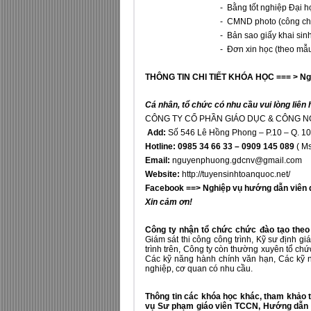
- Bằng tốt nghiệp Đại học/ Cao 
- CMND photo (công chứ
- Bản sao giấy khai sinh hoặc S
- Đơn xin học (theo mẫu xin kh
THÔNG TIN CHI TIẾT KHÓA HỌC === >
Ng
Cá nhân, tổ chức có nhu cầu vui lòng liên 
CÔNG TY CỔ PHẦN GIÁO DỤC & CÔNG N
Add:
Số 546 Lê Hồng Phong – P.10 – Q. 10
Hotline:
0985 34 66 33 – 0909 145 089
( M
Email:
nguyenphuong.gdcnv@gmail.com
Website:
http://tuyensinhtoanquoc.net/
Facebook ==>
Nghiệp vụ hướng dẫn viên d
Xin cảm ơn!
Công ty nhận tổ chức chức đào tạo theo
Giám sát thi công công trình, Kỹ sư định g
trình trên, Công ty còn thường xuyên tổ c
Các kỹ năng hành chính văn hạn, Các kỹ
nghiệp, cơ quan có nhu cầu.
Thông tin các khóa học khác, tham khảo 
vụ Sư phạm giáo viên TCCN
,
Hướng dẫn v