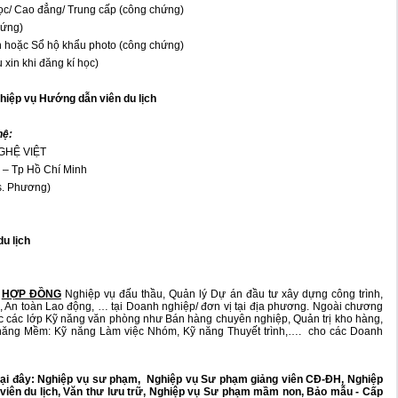
đẳng/ Trung cấp (công chứng)
ng)
ổ hộ khẩu photo (công chứng)
i đăng kí học)
hiệp vụ Hướng dẫn viên du lịch
hệ:
GHỆ VIỆT
 – Tp Hồ Chí Minh
s. Phương)
u lịch
HỢP ĐỒNG
Nghiệp vụ đấu thầu, Quản lý Dự án đầu tư xây dựng công trình,
iá, An toàn Lao động, … tại Doanh nghiệp/ đơn vị tại địa phương. Ngoài chương
hức các lớp Kỹ năng văn phòng như Bán hàng chuyên nghiệp, Quản trị kho hàng,
 năng Mềm: Kỹ năng Làm việc Nhóm, Kỹ năng Thuyết trình,…. cho các Doanh
tại đây:
Nghiệp vụ sư phạm
,
Nghiệp vụ Sư phạm giảng viên CĐ-ĐH
,
Nghiệp
iên du lịch
,
Văn thư lưu trữ
,
Nghiệp vụ Sư phạm mầm non
,
Bảo mẫu - Cấp