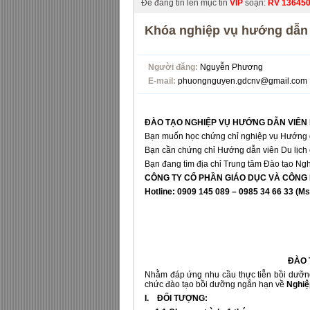
Để đăng tin lên mục tin
VIP
soạn:
RV
13645
Khóa nghiệp vụ hướng dẫn 
Người đăng:
Nguyễn Phương
E-mail:
phuongnguyen.gdcnv@gmail.com
ĐÀO TẠO NGHIỆP VỤ HƯỚNG DẪN VIÊN
Bạn muốn học chứng chỉ nghiệp vụ Hướng dẫ
Bạn cần chứng chỉ Hướng dẫn viên Du lịch 
Bạn đang tìm địa chỉ Trung tâm Đào tạo Ngh
CÔNG TY CỔ PHẦN GIÁO DỤC VÀ CÔNG 
Hotline: 0909 145 089 – 0985 34 66 33 (
ĐÀO
Nhằm đáp ứng nhu cầu thực tiễn bồi dưỡn
chức đào tạo bồi dưỡng ngắn hạn về
Nghiệ
I. ĐỐI TƯỢNG: