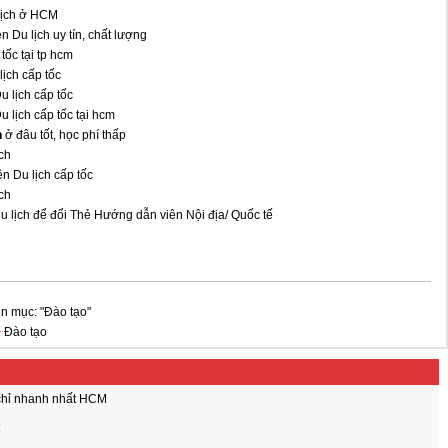
lịch ở HCM
 Du lịch uy tín, chất lượng
ốc tại tp hcm
ịch cấp tốc
 lịch cấp tốc
 lịch cấp tốc tại hcm
h
ở đâu tốt, học phí thấp
ch
n Du lịch cấp tốc
ch
 lịch để đổi Thẻ Hướng dẫn viên Nội địa/ Quốc tế
n mục: "Đào tạo"
>
Đào tạo
chỉ nhanh nhất HCM