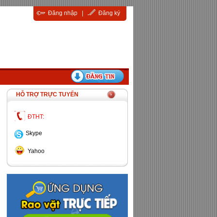
Đăng nhập
|
Đăng ký
HỖ TRỢ TRỰC TUYẾN
ĐTHT:
Skype
Yahoo