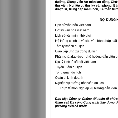
dưỡng
,
Giảng viên An toàn lao động
,
Chứn
thư viện
,
Nghiệp vụ thư ký văn phòng
,
Bả
dược sĩ
,
Trung cấp mầm non
,
Kế toán trư
NỘI DUNG
Lịch sử văn hóa việt nam
Cơ sở văn hóa việt nam
Lịch sử văn minh thế giới
Hệ thống chính trị và các văn bản pháp luật
Tâm lý khách du lịch
Giao tiếp ứng xử trong du lịch
Phẩm chất đạo đức nghề hướng dẫn viên du
Địa lý kinh tế xã hội việt nam
Tuyến điểm du lịch
Tổng quan du lịch
Quản trị kinh doanh
Nghiệp vụ hướng dẫn viên du lịch
Thực tế môn Nghiệp vụ hướng dẫn viên d
Đặc biệt Công ty Chúng tôi nhận tổ chứ
Giám sát Thi công Công trình Xây dựng, 
phương trên cả nước.