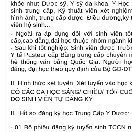
khỏe như: Dược sỹ, Y sỹ đa khoa, Y Học
sinh trung cấp, Kỹ thuật viên xét nghiệ
hình ảnh, trung cấp dược,
Điều dưỡng,kỹ th
viên hộ sinh...
- Ngoài ra áp dụng đối với sinh viên tố
cấp,cao đẳng,đại học thuộc nhóm ngành 
- Sau khi tốt nghiệp: Sinh viên được Tr
Y tế Pasteur cấp Bằng trung cấp chuyên n
hệ thống văn bằng Quốc Gia. Người học
đẳng, đại học theo quy định của Bộ GD-ĐT 
II. Hình thức xét tuyển: Xét tuyển vào học 
CÓ CÁC CA HỌC SÁNG/ CHIỀU/ TỐI/ CU
DO SINH VIÊN TỰ ĐĂNG KÝ
III. Hồ sơ đăng ký học Trung Cấp Y Dược:
- 01 Bộ phiếu đăng ký tuyển sinh TCCN 