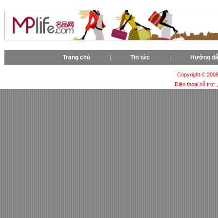
Trang chủ
|
Tin tức
|
Hướng d
Copyright © 2009-
Điện thoại hỗ trợ: