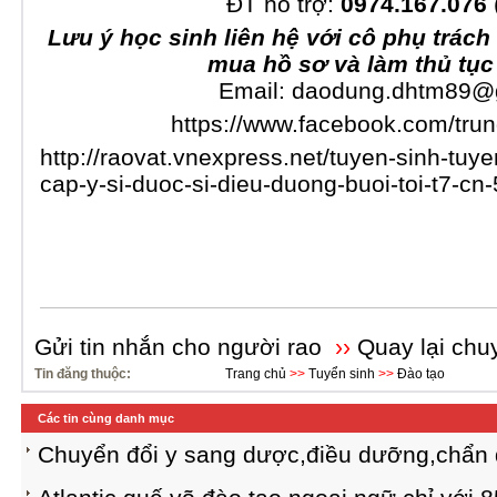
ĐT hỗ trợ:
0974.167.076
L
ưu
ý học sinh liên hệ với cô phụ trách 
mua hồ sơ và làm thủ tục
Email:
daodung.dhtm89@
https://www.facebook.com/tr
http://raovat.vnexpress.net/tuyen-sinh-tuy
cap-y-si-duoc-si-dieu-duong-buoi-toi-t7-cn
Gửi tin nhắn cho người rao
››
Quay lại chu
Tin đăng thuộc:
Trang chủ
>>
Tuyển sinh
>>
Đào tạo
Các tin cùng danh mục
Chuyển đổi y sang dược,điều dưỡng,chẩn 