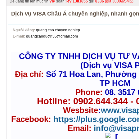
Để đăng tin lên mục tin
VIP
soạn:
RV
1383655
gửi
8336
(giá 3000đ/SMS)
Dịch vụ VISA Châu Á chuyên nghiệp, nhanh gọn,
Người đăng:
quang cao chuyen nghiep
E-mail:
quangcaoductri55@gmail.com
CÔNG TY TNHH DỊCH VỤ TƯ 
(Dịch vụ VISA 
Địa chỉ:
Số 71 Hoa Lan, Phường
TP HCM
Phone:
08. 3517
Hotline: 0902.644.344 - 
Wesbsite
:
www.visa
Facebook:
https://plus.google.c
Email:
info@visa