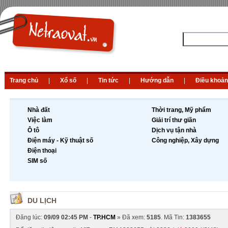
Trang chủ
|
Xổ số
|
Tin tức
|
Hướng dẫn
|
Điều khoản
Nhà đất
Thời trang, Mỹ phẩm
Việc làm
Giải trí thư giãn
Ô tô
Dịch vụ tận nhà
Điện máy - Kỹ thuật số
Công nghiệp, Xây dựng
Điện thoại
SIM số
DU LỊCH
Đăng lúc:
09/09 02:45 PM
-
TP.HCM
» Đã xem:
5185
. Mã Tin:
1383655