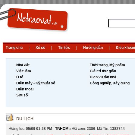
Trang chủ
|
Xổ số
|
Tin tức
|
Hướng dẫn
|
Điều khoản
Nhà đất
Thời trang, Mỹ phẩm
Việc làm
Giải trí thư giãn
Ô tô
Dịch vụ tận nhà
Điện máy - Kỹ thuật số
Công nghiệp, Xây dựng
Điện thoại
SIM số
DU LỊCH
Đăng lúc:
05/09 01:28 PM
-
TP.HCM
» Đã xem:
2386
. Mã Tin:
1382744