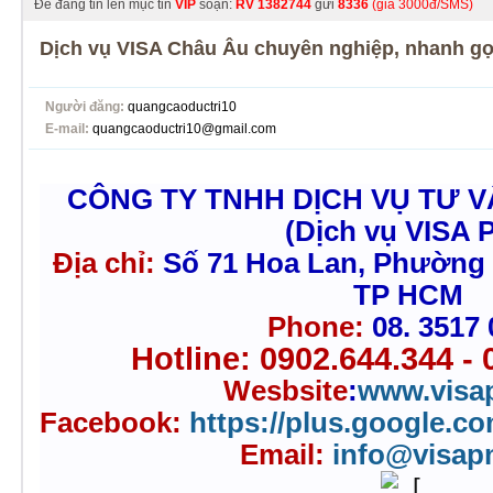
Để đăng tin lên mục tin
VIP
soạn:
RV
1382744
gửi
8336
(giá 3000đ/SMS)
Dịch vụ VISA Châu Âu chuyên nghiệp, nhanh gọn
Người đăng:
quangcaoductri10
E-mail:
quangcaoductri10@gmail.com
CÔNG TY TNHH DỊCH VỤ TƯ 
(Dịch vụ VISA 
Địa chỉ:
Số 71 Hoa Lan, Phường
TP HCM
Phone:
08. 3517
Hotline: 0902.644.344 - 
Wesbsite
:
www.visa
Facebook:
https://plus.google.c
Email:
info@visa