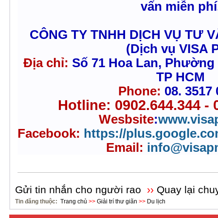
vấn miễn phí
CÔNG TY TNHH DỊCH VỤ TƯ 
(Dịch vụ VISA 
Địa chỉ:
Số 71 Hoa Lan, Phường
TP HCM
Phone:
08. 3517
Hotline: 0902.644.344 - 
Wesbsite
:
www.visa
Facebook:
https://plus.google.c
Email:
info@visa
Gửi tin nhắn cho người rao
››
Quay lại chu
Tin đăng thuộc:
Trang chủ
>>
Giải trí thư giãn
>>
Du lịch