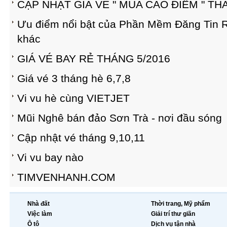
CẬP NHẬT GIÁ VÉ " MÙA CAO ĐIỂM " THÁ
Ưu điểm nổi bật của Phần Mềm Đăng Tin 
khác
GIÁ VÉ BAY RẺ THÁNG 5/2016
Giá vé 3 tháng hè 6,7,8
Vi vu hè cùng VIETJET
Mũi Nghê bán đảo Sơn Trà - nơi đầu sóng
Cập nhật vé tháng 9,10,11
Vi vu bay nào
TIMVENHANH.COM
Nhà đất
Thời trang, Mỹ phẩm
Việc làm
Giải trí thư giãn
Ô tô
Dịch vụ tận nhà