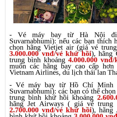
- Vé máy bay từ Hà Nội đi
Suvarnabhumi): nếu các bạn thích h
chọn hãng Vietjet air (giá vé tru
3.000.000 vnđ/vé khứ hồi
), hãng
trung bình khoảng
4.000.000 vnđ/
muốn các hãng bay cao cấp hơn 
Vietnam Airlines,
du lịch thái lan
Tha
- Vé máy bay từ Hồ Chí Minh 
Suvarnabhumi): các bạn có thể chọn h
trung bình khứ hồi khoảng
2.600
hãng Jet Airways ( giá vé trung
2.700.000 vnđ/vé khứ hồi
), hãng 
bình khứ hồi khoảng
3.000.000 vn