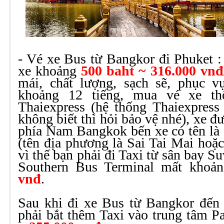
- Vé xe Bus từ Bangkor đi Phuket :
xe khoảng
500 baht ~ 316.000 vnđ
mái, chất lượng, sạch sẽ, phục 
khoảng 12 tiếng, mua vé xe t
Thaiexpress (hệ thống Thaiexpress
không biết thì hỏi bảo vệ nhé), xe đ
phía Nam Bangkok bến xe có tên là
(tên địa phương là Sai Tai Mai hoặc
vì thế bạn phải đi Taxi từ sân bay 
Southern Bus Terminal mất khoản
vnđ
.
Sau khi đi xe Bus từ Bangkor đến 
phải bắt thêm Taxi vào trung tâm P