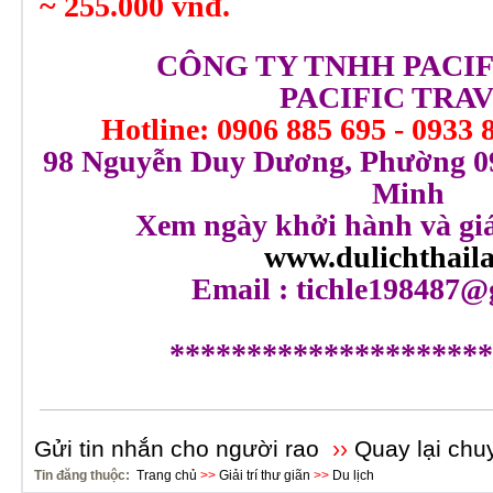
~ 255.000 vnđ.
CÔNG TY TNHH PACIF
PACIFIC TRA
Hotline: 0906 885 695 - 0933 
98 Nguyễn Duy Dương, Phường 09
Minh
Xem ngày khởi hành và giá 
www.dulichthail
Email : tichle198487
*********************
Gửi tin nhắn cho người rao
››
Quay lại chu
Tin đăng thuộc:
Trang chủ
>>
Giải trí thư giãn
>>
Du lịch