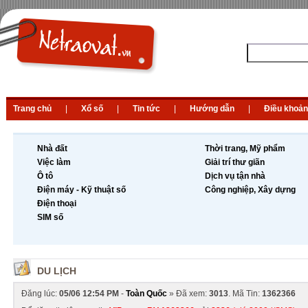
Trang chủ
|
Xổ số
|
Tin tức
|
Hướng dẫn
|
Điều khoản
Nhà đất
Thời trang, Mỹ phẩm
Việc làm
Giải trí thư giãn
Ô tô
Dịch vụ tận nhà
Điện máy - Kỹ thuật số
Công nghiệp, Xây dựng
Điện thoại
SIM số
DU LỊCH
Đăng lúc:
05/06 12:54 PM
-
Toàn Quốc
» Đã xem:
3013
. Mã Tin:
1362366