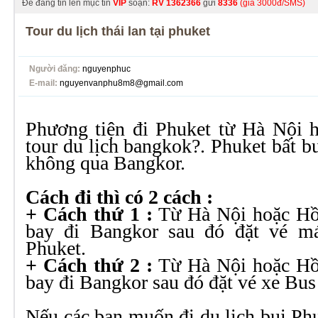
Để đăng tin lên mục tin
VIP
soạn:
RV
1362366
gửi
8336
(giá 3000đ/SMS)
Tour du lịch thái lan tại phuket
Người đăng:
nguyenphuc
E-mail:
nguyenvanphu8m8@gmail.com
Phương tiện đi Phuket từ Hà Nội 
tour du lịch bangkok
?. Phuket bất b
không qua Bangkor.
Cách đi thì có 2 cách :
+ Cách thứ 1 :
Từ Hà Nội hoặc Hồ
bay đi Bangkor sau đó đặt vé m
Phuket.
+ Cách thứ 2 :
Từ Hà Nội hoặc Hồ
bay đi Bangkor sau đó đặt vé xe Bus
Nếu các bạn muốn đi du lịch bụi Phu