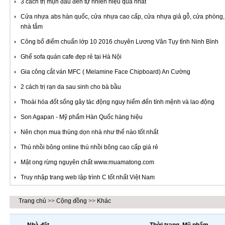
3 cách trị mụn đầu đen tự nhiên hiệu quả nhất
Cửa nhựa abs hàn quốc, cửa nhựa cao cấp, cửa nhựa giả gỗ, cửa phòng,
nhà tắm
Công bố điểm chuẩn lớp 10 2016 chuyên Lương Văn Tụy tỉnh Ninh Bình
Ghế sofa quán cafe đẹp rẻ tại Hà Nội
Gia công cắt ván MFC ( Melamine Face Chipboard) An Cường
2 cách trị rạn da sau sinh cho bà bầu
Thoái hóa đốt sống gây tác động nguy hiểm đến tính mệnh và lao động
Son Agapan - Mỹ phẩm Hàn Quốc hàng hiệu
Nên chọn mua thùng dọn nhà như thế nào tốt nhất
Thú nhồi bông online thú nhồi bông cao cấp giá rẻ
Mật ong rừng nguyên chất www.muamatong.com
Truy nhập trang web lập trình C tốt nhất Việt Nam
Trang chủ
>>
Cộng đồng
>>
Khác