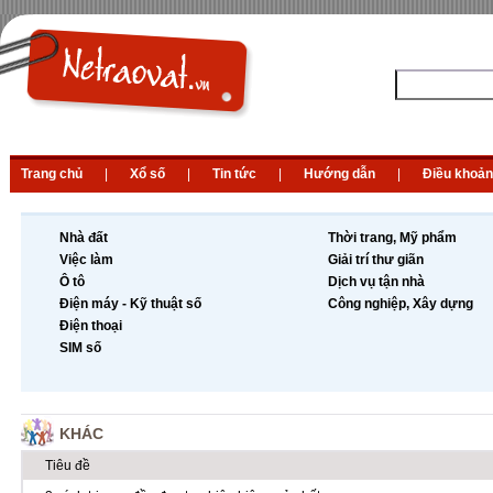
Trang chủ
|
Xổ số
|
Tin tức
|
Hướng dẫn
|
Điều khoản
Nhà đất
Thời trang, Mỹ phẩm
Việc làm
Giải trí thư giãn
Ô tô
Dịch vụ tận nhà
Điện máy - Kỹ thuật số
Công nghiệp, Xây dựng
Điện thoại
SIM số
KHÁC
Tiêu đề