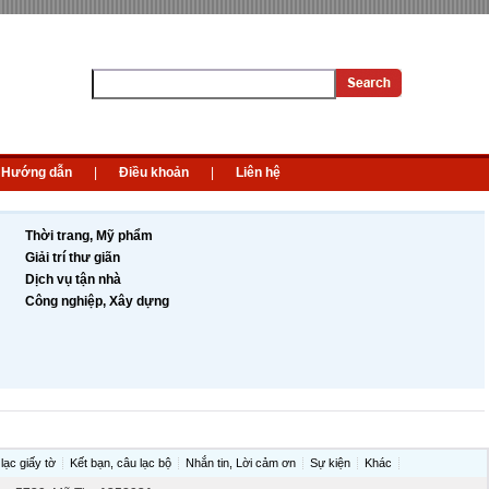
Hướng dẫn
|
Điều khoản
|
Liên hệ
Thời trang, Mỹ phẩm
Giải trí thư giãn
Dịch vụ tận nhà
Công nghiệp, Xây dựng
lạc giấy tờ
Kết bạn, câu lạc bộ
Nhắn tin, Lời cảm ơn
Sự kiện
Khác