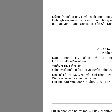
Đứng lớp giảng dạy xuyên suốt khóa học 
kinh nghiệm với vị trí cố vấn Truyền thông
dục Nguyễn Hoàng, Samsung, Yến Sào Kh
Chỉ 10 bạn
Khóa h
Nào, nhanh tay đăng ký tại li
HZJrBB_M0la4/viewform
THÔNG TIN LIÊN HỆ
Công ty cổ phần giáo dục và truyền thông S
Địa chỉ: Lầu 4, 137C Nguyễn Chí Thanh, P
Website:
www.gaythiencam.com
Hotline: (08) 6682 3646 hoặc 01229 171 4
Gửi tin nhắn cho người rao
››
Quay lại chuy