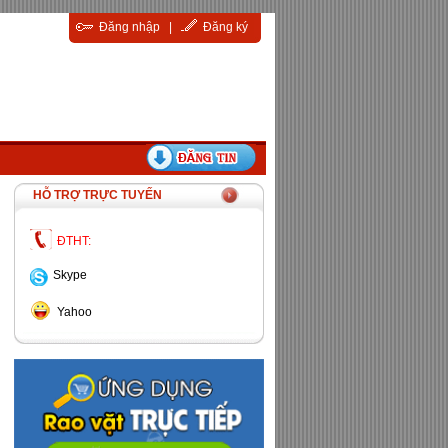
Đăng nhập
|
Đăng ký
HỖ TRỢ TRỰC TUYẾN
ĐTHT:
Skype
Yahoo