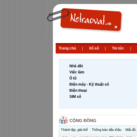
Trang chủ
|
Xổ số
|
Tin tức
|
Nhà đất
Việc làm
Ô tô
Điện máy - Kỹ thuật số
Điện thoại
SIM số
CỘNG ĐỒNG
Thành lập, giải thể
Thông báo đấu thầu
Mất đồ, 