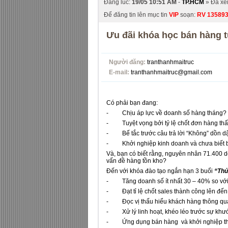
Đăng lúc:
19/05 10:51 AM
-
TP.HCM
» Đã x
Để đăng tin lên mục tin
VIP
soạn:
RV
13589
Ưu đãi khóa học bán hàng t
Người đăng:
tranthanhmaitruc
E-mail:
tranthanhmaitruc@gmail.com
Có phải bạn đang:
- Chịu áp lực về doanh số hàng tháng?
- Tuyệt vọng bởi tỷ lệ chốt đơn hàng th
- Bế tắc trước câu trả lời “Không” dồn d
- Khởi nghiệp kinh doanh và chưa biết b
Và, bạn có biết rằng, nguyên nhân 71.400 
vấn đề hàng tồn kho?
Đến với khóa đào tạo ngắn hạn 3 buổi
“Thủ
- Tăng doanh số ít nhất 30 – 40% so với 
- Đạt tỉ lệ chốt sales thành công lên đế
- Đọc vị thấu hiểu khách hàng thông qua 
- Xử lý linh hoạt, khéo léo trước sự khư
- Ứng dụng bán hàng và khởi nghiệp th