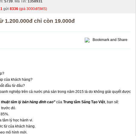
em:
5739
. Mã Tin:
1358931
31
gửi
8336
(giá 3000đ/SMS)
ừ 1.200.000đ chỉ còn 19.000đ
ấp?
ập của khách hàng?
ắt đầu từ đâu?
doanh nghiệp trên cả nước phá sản trong năm 2015 là do không giải quyết được
 thuật tâm lý bán hàng đỉnh cao”
của
Trung tâm Sáng Tạo Việt
, bạn sẽ:
trước đó.
n 85%.
tâm lý học hành vi.
ớc từ của khách hàng.
eo mô hình mới.