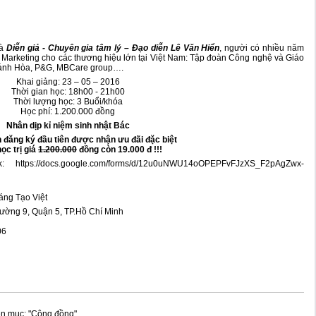
là
Diễn giả - Chuyên gia tâm lý – Đạo diễn Lê Văn Hiển
, người có nhiều năm
 – Marketing cho các thương hiệu lớn tại Việt Nam: Tập đoàn Công nghệ và Giáo
ánh Hòa, P&G, MBCare group….
Khai giảng: 23 – 05 – 2016
Thời gian học: 18h00 - 21h00
Thời lượng học: 3 Buổi/khóa
Học phí: 1.200.000 đồng
Nhân dịp kỉ niệm sinh nhật Bác
 đăng ký đầu tiên được nhận ưu đãi đặc biệt
ọc trị giá
1.200.000
đồng còn 19.000 đ !!!
nk:
https://docs.google.com/forms/d/12u0uNWU14oOPEPFvFJzXS_F2pAgZwx-
áng Tạo Việt
hường 9, Quận 5, TP.Hồ Chí Minh
06
ên mục: "Cộng đồng"