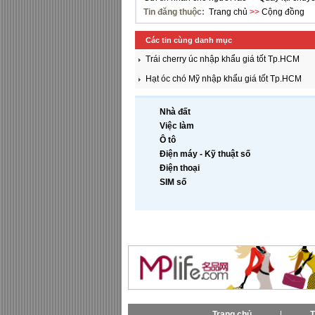
Tin đăng thuộc:
Trang chủ
>>
Cộng đồng
Các tin cùng danh mục
Trái cherry úc nhập khẩu giá tốt Tp.HCM
Hạt óc chó Mỹ nhập khẩu giá tốt Tp.HCM
Nhà đất
Việc làm
Ô tô
Điện máy - Kỹ thuật số
Điện thoại
SIM số
Trang chủ
|
T