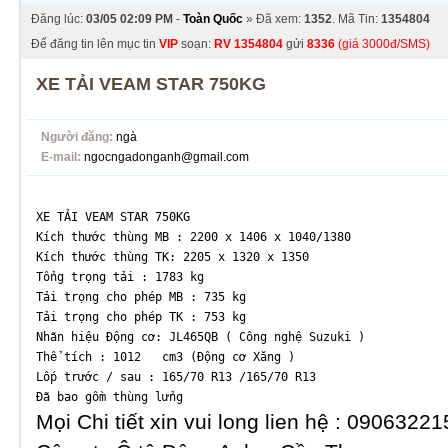
Đăng lúc:
03/05 02:09 PM
-
Toàn Quốc
» Đã xem:
1352
. Mã Tin:
1354804
Để đăng tin lên mục tin
VIP
soạn:
RV
1354804
gửi
8336
(giá 3000đ/SMS)
XE TẢI VEAM STAR 750KG
Người đăng:
ngà
E-mail:
ngocngadonganh@gmail.com
XE TẢI VEAM STAR 750KG 
Kích thước thùng MB : 2200 x 1406 x 1040/1380
Kích thước thùng TK: 2205 x 1320 x 1350
Tổng trọng tải : 1783 kg
Tải trọng cho phép MB : 735 kg
Tải trọng cho phép TK : 753 kg
Nhãn hiệu Động cơ: JL465QB ( Công nghệ Suzuki )
Thể tích : 1012   cm3 (Động cơ Xăng )
Lốp trước / sau : 165/70 R13 /165/70 R13
Đã bao gồm thùng lửng 
Mọi Chi tiết xin vui long lien hệ : 0906322