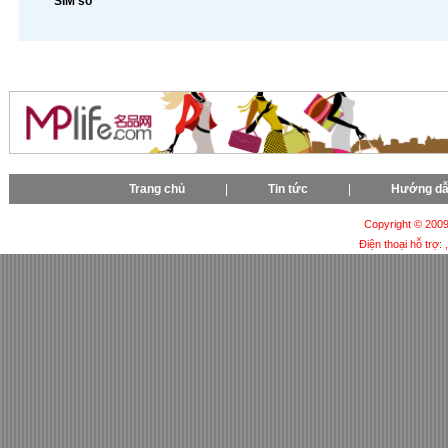
SIM số
Trang chủ
|
Tin tức
|
Hướng d
Copyright © 2009-
Điện thoại hỗ trợ: