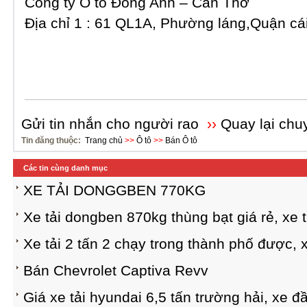
Công ty Ô tô Đông Anh – Cần Thơ
Địa chỉ 1 : 61 QL1A, Phường láng,Quận cá
Gửi tin nhắn cho người rao
››
Quay lại chu
Tin đăng thuộc:
Trang chủ
>>
Ô tô
>>
Bán Ô tô
Các tin cùng danh mục
XE TẢI DONGGBEN 770KG
Xe tải dongben 870kg thùng bạt giá rẻ, xe t
Xe tải 2 tấn 2 chạy trong thành phố được, 
Bán Chevrolet Captiva Revv
Giá xe tải hyundai 6,5 tấn trường hải, xe đ