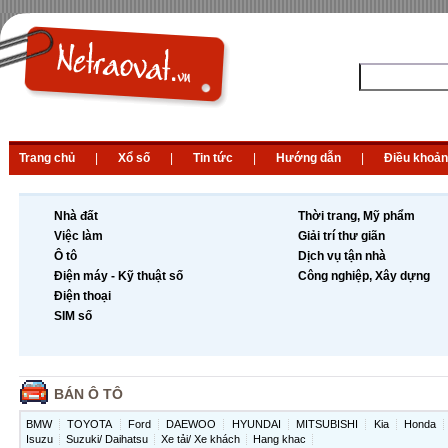
Trang chủ
|
Xổ số
|
Tin tức
|
Hướng dẫn
|
Điều khoản
Nhà đất
Thời trang, Mỹ phẩm
Việc làm
Giải trí thư giãn
Ô tô
Dịch vụ tận nhà
Điện máy - Kỹ thuật số
Công nghiệp, Xây dựng
Điện thoại
SIM số
BÁN Ô TÔ
BMW
TOYOTA
Ford
DAEWOO
HYUNDAI
MITSUBISHI
Kia
Honda
Isuzu
Suzuki/ Daihatsu
Xe tải/ Xe khách
Hang khac