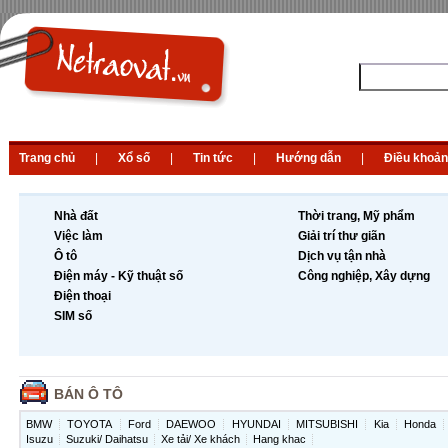
Trang chủ
|
Xổ số
|
Tin tức
|
Hướng dẫn
|
Điều khoản
Nhà đất
Thời trang, Mỹ phẩm
Việc làm
Giải trí thư giãn
Ô tô
Dịch vụ tận nhà
Điện máy - Kỹ thuật số
Công nghiệp, Xây dựng
Điện thoại
SIM số
BÁN Ô TÔ
BMW
TOYOTA
Ford
DAEWOO
HYUNDAI
MITSUBISHI
Kia
Honda
Isuzu
Suzuki/ Daihatsu
Xe tải/ Xe khách
Hang khac