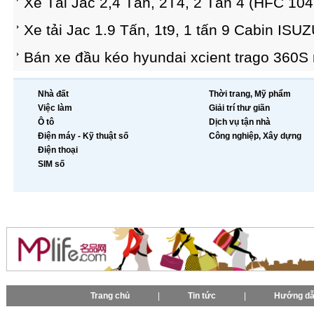
Xe Tải Jac 2,4 Tấn, 2T4, 2 Tấn 4 (HFC 10
Xe tải Jac 1.9 Tấn, 1t9, 1 tấn 9 Cabin ISU
Bán xe đầu kéo hyundai xcient trago 360S 
Nhà đất
Thời trang, Mỹ phẩm
Việc làm
Giải trí thư giãn
Ô tô
Dịch vụ tận nhà
Điện máy - Kỹ thuật số
Công nghiệp, Xây dựng
Điện thoại
SIM số
Trang chủ
|
Tin tức
|
Hướng d