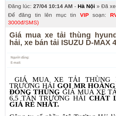
Đăng lúc:
27/04 10:14 AM
-
Hà Nội
» Đã x
Để đăng tin lên mục tin
VIP
soạn:
R
3000đ/SMS)
Giá mua xe tải thùng hyund
hải, xe bán tải ISUZU D-MAX 
Người đăng:
E-mail:
GIÁ MUA XE TẢI THÙNG 
TRƯỜNG HẢI
GỌI MR HOÀNG 0
ĐÓNG THÙNG
GIÁ MUA XE T
6,5 TẤN TRƯỜNG HẢI
CHẤT 
GIÁ RẺ NHẤT.