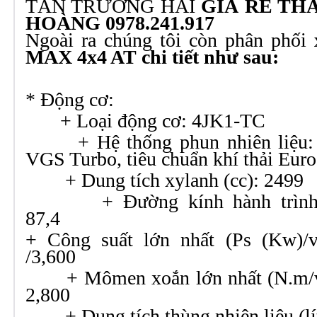
TẤN TRƯỜNG HẢI
GIÁ RẺ TH
HOÀNG 0978.241.917
Ngoài ra chúng tôi còn phân phối
MAX 4x4 AT
chi tiết như sau:
* Động cơ:
+ Loại động cơ: 4JK1-TC
+ Hệ thống phun nhiên liệu: 
VGS Turbo, tiêu chuẩn khí thải Euro
+ Dung tích xylanh (c
+ Đường kính hành trình pi
87,4
+ Công suất lớn nhất (Ps (Kw)/v
/3,600
+ Mômen xoắn lớn nhất (N.m/vòn
2,800
+ Dung tích thùng nhiên liệ