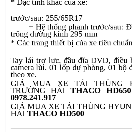
* Đặc tính khác của xe:
+ Lố
trước/s
+ Hệ thống phanh trước/sau: Đĩa
trống đường kính 295 mm
* Các trang thiết bị của xe tiêu chuẩn
Tay lái trợ lực, đầu đĩa DVD, điều 
camera lùi, 01 lốp dự phòng, 01 bộ 
theo xe.
GIÁ MUA XE TẢI THÙNG H
TRƯỜNG HẢI
THACO HD65
0978.241.917
GIÁ MUA XE TẢI THÙNG HYUN
HẢI
THACO HD500