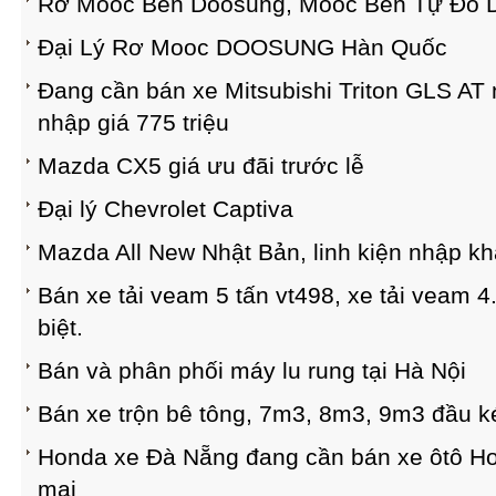
Rơ Mooc Ben Doosung, Mooc Ben Tự Đổ 
Đại Lý Rơ Mooc DOOSUNG Hàn Quốc
Đang cần bán xe Mitsubishi Triton GLS AT
nhập giá 775 triệu
Mazda CX5 giá ưu đãi trước lễ
Đại lý Chevrolet Captiva
Mazda All New Nhật Bản, linh kiện nhập 
Bán xe tải veam 5 tấn vt498, xe tải veam 4
biệt.
Bán và phân phối máy lu rung tại Hà Nội
Bán xe trộn bê tông, 7m3, 8m3, 9m3 đầu ké
Honda xe Đà Nẵng đang cần bán xe ôtô H
mại