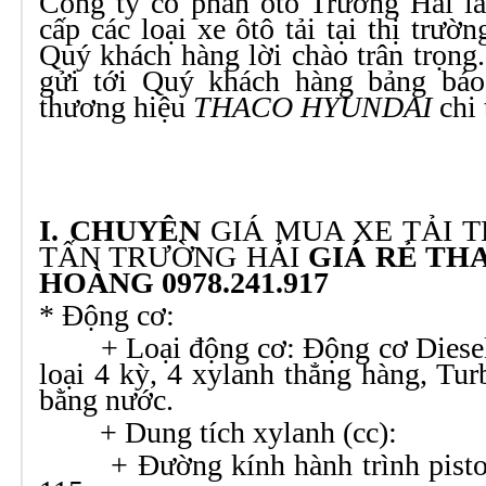
Công ty cổ phần ôtô Trường Hải l
cấp các loại xe ôtô tải tại thị trườ
Quý khách hàng lời chào trân trọng.
gửi tới Quý khách hàng bảng báo
thương hiệu
THACO HYUNDAI
chi 
I. CHUYÊN
GIÁ MUA XE TẢI 
TẤN TRƯỜNG HẢI
GIÁ RẺ TH
HOÀNG 0978.241.917
* Động cơ:
+ Loại động cơ: Động cơ Diesel
loại 4 kỳ, 4 xylanh thẳng hàng, Tur
bằng nước.
+ Dung tích xylanh 
+ Đường kính hành trình p