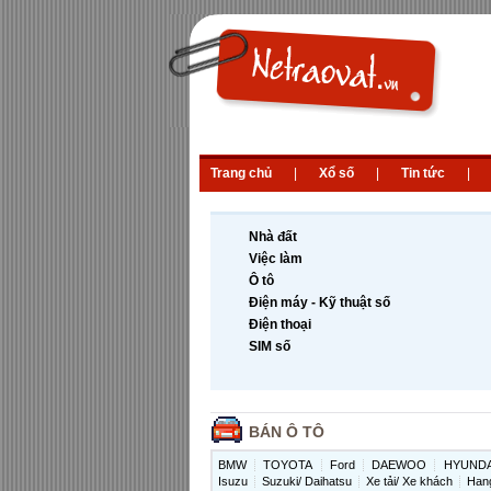
Trang chủ
|
Xổ số
|
Tin tức
|
Nhà đất
Việc làm
Ô tô
Điện máy - Kỹ thuật số
Điện thoại
SIM số
BÁN Ô TÔ
BMW
TOYOTA
Ford
DAEWOO
HYUNDA
Isuzu
Suzuki/ Daihatsu
Xe tải/ Xe khách
Han