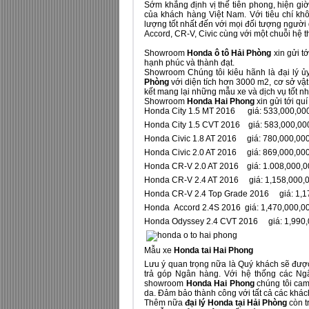
Sớm khẳng định vị thế tiên phong, hiện giờ
của khách hàng Việt Nam. Với tiêu chí k
lượng tốt nhất đến với mọi đối tượng ngườ
Accord, CR-V, Civic cùng với một chuỗi hệ th
Showroom
Honda ô tô Hải Phòng
xin gửi t
hạnh phúc và thành đạt.
Showroom Chúng tôi kiêu hãnh là đại lý 
Phòng
với diện tích hơn 3000 m2, cơ sở vậ
kết mang lại những mẫu xe và dịch vụ tốt nh
Showroom
Honda Hai Phong
xin gửi tới qu
Honda City 1.5 MT 2016 giá: 533,000,0
Honda City 1.5 CVT 2016 giá: 583,000,0
Honda Civic 1.8 AT 2016 giá: 780,000,0
Honda Civic 2.0 AT 2016 giá: 869,000,0
Honda CR-V 2.0 AT 2016 giá: 1.008,000,
Honda CR-V 2.4 AT 2016 giá: 1,158,000,
Honda CR-V 2.4 Top Grade 2016 giá: 1,1
Honda Accord 2.4S 2016 giá: 1,470,000,00
Honda Odyssey 2.4 CVT 2016 giá: 1,990,0
Mẫu xe
Honda tai Hai Phong
Lưu ý quan trọng nữa là Quý khách sẽ được 
trả góp Ngân hàng. Với hệ thống các Ng
showroom
Honda Hai Phong
chúng tôi cam 
da. Đảm bảo thành công với tất cả các khác
Thêm nữa
đại lý Honda tại Hải Phòng
còn tr