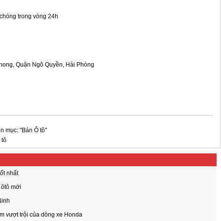
 chóng trong vòng 24h
Phong, Quận Ngô Quyền, Hải Phòng
n mục: "Bán Ô tô"
 tô
ốt nhất
 ôtô mới
Ninh
m vượt trội của dòng xe Honda