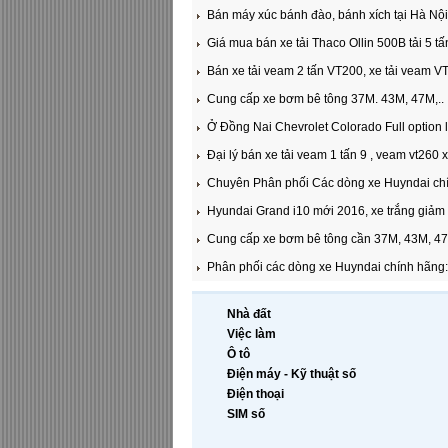
Bán máy xúc bánh đào, bánh xích tại Hà Nội
Giá mua bán xe tải Thaco Ollin 500B tải 5 tấn,
Bán xe tải veam 2 tấn VT200, xe tải veam 
Cung cấp xe bơm bê tông 37M. 43M, 47M,..
Ở Đồng Nai Chevrolet Colorado Full option 
Đại lý bán xe tải veam 1 tấn 9 , veam vt260 x
Chuyên Phân phối Các dòng xe Huyndai chín
Hyundai Grand i10 mới 2016, xe trắng giảm 
Cung cấp xe bơm bê tông cần 37M, 43M, 4
Phân phối các dòng xe Huyndai chính hãng: 
Nhà đất
Việc làm
Ô tô
Điện máy - Kỹ thuật số
Điện thoại
SIM số