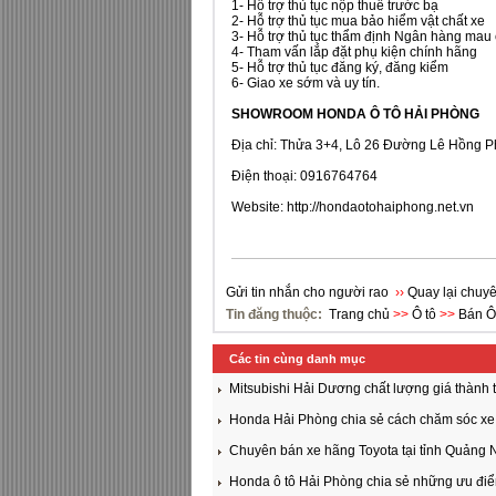
1- Hỗ trợ thủ tục nộp thuế trước bạ
2- Hỗ trợ thủ tục mua bảo hiểm vật chất xe
3- Hỗ trợ thủ tục thẩm định Ngân hàng mau
4- Tham vấn lắp đặt phụ kiện chính hãng
5- Hỗ trợ thủ tục đăng ký, đăng kiểm
6- Giao xe sớm và uy tín.
SHOWROOM HONDA Ô TÔ HẢI PHÒNG
Địa chỉ: Thửa 3+4, Lô 26 Đường Lê Hồng 
Điện thoại: 0916764764
Website:
http://hondaotohaiphong.net.vn
Gửi tin nhắn cho người rao
››
Quay lại chuyê
Tin đăng thuộc:
Trang chủ
>>
Ô tô
>>
Bán Ô
Các tin cùng danh mục
Mitsubishi Hải Dương chất lượng giá thành t
Honda Hải Phòng chia sẻ cách chăm sóc xe
Chuyên bán xe hãng Toyota tại tỉnh Quảng 
Honda ô tô Hải Phòng chia sẻ những ưu điể