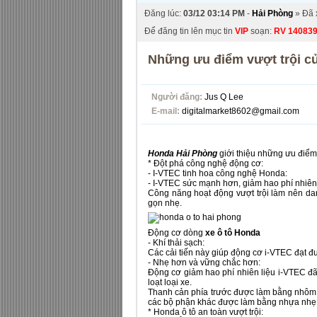
Đăng lúc:
03/12 03:14 PM
-
Hải Phòng
» Đã 
Để đăng tin lên mục tin
VIP
soạn:
RV
14083
Những ưu điểm vượt trội c
Người đăng:
Jus Q Lee
E-mail:
digitalmarket8602@gmail.com
Honda Hải Phòng
giới thiệu những ưu điểm
* Đột phá công nghệ động cơ:
- I-VTEC tinh hoa công nghệ Honda:
- I-VTEC sức mạnh hơn, giảm hao phí nhiên 
Công năng hoạt động vượt trội làm nên dan
gọn nhẹ.
Động cơ dòng
xe ô tô Honda
- Khí thải sạch:
Các cải tiến này giúp động cơ i-VTEC đạt đ
- Nhẹ hơn và vững chắc hơn:
Động cơ giảm hao phí nhiên liệu i-VTEC đã
loạt loại xe.
Thanh cản phía trước được làm bằng nhôm 
các bộ phận khác được làm bằng nhựa nhẹ
* Honda ô tô an toàn vượt trội: