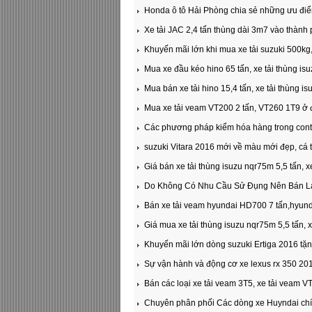
Honda ô tô Hải Phòng chia sẻ những ưu điể
Xe tải JAC 2,4 tấn thùng dài 3m7 vào thàn
Khuyến mãi lớn khi mua xe tải suzuki 500kg
Mua xe đầu kéo hino 65 tấn, xe tải thùng is
Mua bán xe tải hino 15,4 tấn, xe tải thùng i
Mua xe tải veam VT200 2 tấn, VT260 1T9 ở đ
Các phương pháp kiểm hóa hàng trong cont
suzuki Vitara 2016 mới về màu mới đẹp, cá tí
Giá bán xe tải thùng isuzu nqr75m 5,5 tấn, x
Do Không Có Nhu Cầu Sử Đụng Nên Bán Lại
Bán xe tải veam hyundai HD700 7 tấn,hyun
Giá mua xe tải thùng isuzu nqr75m 5,5 tấn, 
Khuyến mãi lớn dòng suzuki Ertiga 2016 tặn
Sự vận hành và động cơ xe lexus rx 350 20
Bán các loại xe tải veam 3T5, xe tải veam 
Chuyên phân phối Các dòng xe Huyndai chín