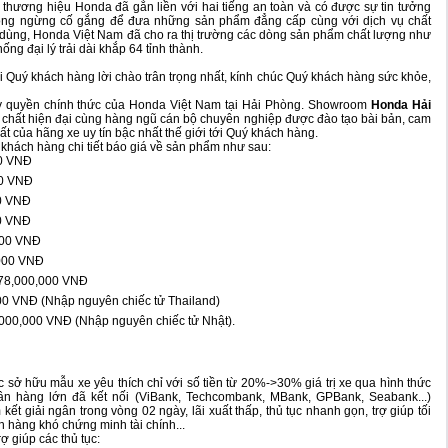
 thương hiệu Honda đã gắn liền với hai tiếng an toàn và có được sự tin tưởng
hông ngừng cố gắng để đưa những sản phẩm đẳng cấp cùng với dịch vụ chất
i dùng, Honda Việt Nam đã cho ra thị trường các dòng sản phẩm chất lượng như
ống đại lý trải dài khắp 64 tỉnh thành.
ới Quý khách hàng lời chào trân trọng nhất, kính chúc Quý khách hàng sức khỏe,
ủy quyền chính thức của Honda Việt Nam tại Hải Phòng. Showroom
Honda Hải
t chất hiện đại cùng hàng ngũ cán bộ chuyên nghiệp được đào tạo bài bản, cam
ất của hãng xe uy tín bậc nhất thế giới tới Quý khách hàng.
í khách hàng chi tiết báo giá về sản phẩm như sau:
00 VNĐ
00 VNĐ
00 VNĐ
00 VNĐ
000 VNĐ
000 VNĐ
78,000,000 VNĐ
0 VNĐ (Nhập nguyên chiếc tử Thailand)
00,000 VNĐ (Nhập nguyên chiếc tử Nhật).
sở hữu mẫu xe yêu thích chỉ với số tiền từ 20%->30% giá trị xe qua hình thức
ân hàng lớn đã kết nối (ViBank, Techcombank, MBank, GPBank, Seabank...)
kết giải ngân trong vòng 02 ngày, lãi xuất thấp, thủ tục nhanh gọn, trợ giúp tối
h hàng khó chứng minh tài chính...
ợ giúp các thủ tục: