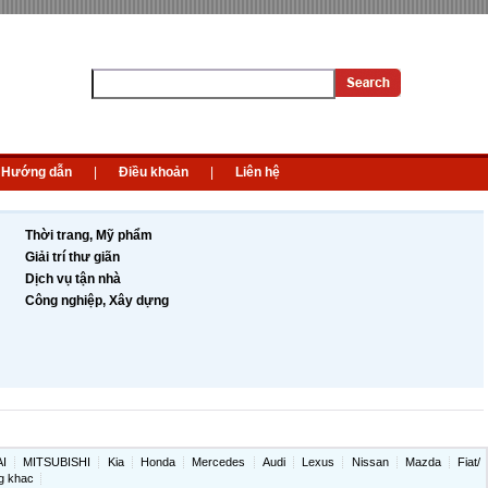
Hướng dẫn
|
Điều khoản
|
Liên hệ
Thời trang, Mỹ phẩm
Giải trí thư giãn
Dịch vụ tận nhà
Công nghiệp, Xây dựng
I
MITSUBISHI
Kia
Honda
Mercedes
Audi
Lexus
Nissan
Mazda
Fiat/
g khac