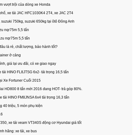
m vượt trội của dòng xe Honda
h phố, xe tải JAC HFC1030K4 2T4, xe JAC 2T4
, suzuki 750kg, suzuki 650kg tại ôtô Đông Anh
uzu nqr75m 5,5 tấn
suzu nqr75m 5,5 tấn
âu là rẻ, chất lượng, bảo hành tốt?
ainer ở cảng
nh, giá lại ưu đãi, có xe giao ngay
e tải HINO FL8JTSG 6x2- tải trọng 16,5 tấn
 Xe Fortuner Cuối 2015
dai HD800 8 tấn mới 2016 đang HOT- trả góp 80%.
xe tải HINO FM8JNSA 6x4 tải trọng 16,3 tấn
g 40 triệu, 5 món phụ kiện
16
VT350, xe tải veam VT340S động cơ Hyundai giá tốt
h hãng: xe tải, xe bus