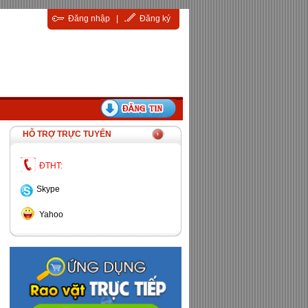
Đăng nhập
|
Đăng ký
HỖ TRỢ TRỰC TUYẾN
ĐTHT:
Skype
Yahoo