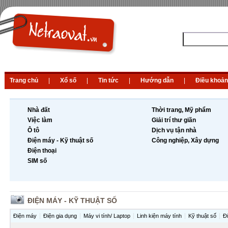
Trang chủ
|
Xổ số
|
Tin tức
|
Hướng dẫn
|
Điều khoản
Nhà đất
Thời trang, Mỹ phẩm
Việc làm
Giải trí thư giãn
Ô tô
Dịch vụ tận nhà
Điện máy - Kỹ thuật số
Công nghiệp, Xây dựng
Điện thoại
SIM số
ĐIỆN MÁY - KỸ THUẬT SỐ
Điện máy
Điện gia dụng
Máy vi tính/ Laptop
Linh kiện máy tính
Kỹ thuật số
Đ