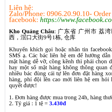
Liên hệ:
Zalo/Phone: 0906.20.90.10- Order
facebook:
https://www.facebook.
Kho Quảng Châu
: 广东省 广州市 荔
西，滘口大街9号1栋, 仓库
Khuyến khích gọi hoặc nhắn tin faceboo
SMS ạ. Các bác liên hệ em để hướng dẫn 
mặt hàng dễ vỡ, cồng kềnh thì phải chọn 
hay một số mặt hàng không thông quan đư
nhiều bác đùng cái tự lên đơn đặt hàng xo
hàng, phí đội lên cao mới liên hệ em hỏi 
quyết được!
1. Đơn hàng được mua trong 24h, hàng th
2. Tỷ giá : 1 tệ =
3.430đ