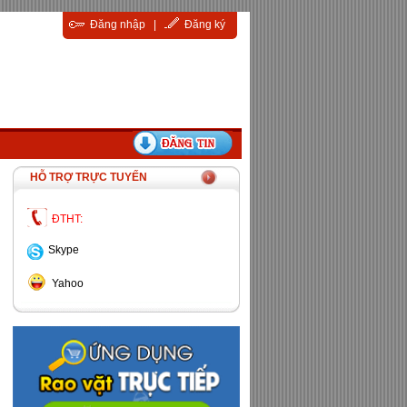
Đăng nhập
|
Đăng ký
HỖ TRỢ TRỰC TUYẾN
ĐTHT:
Skype
Yahoo