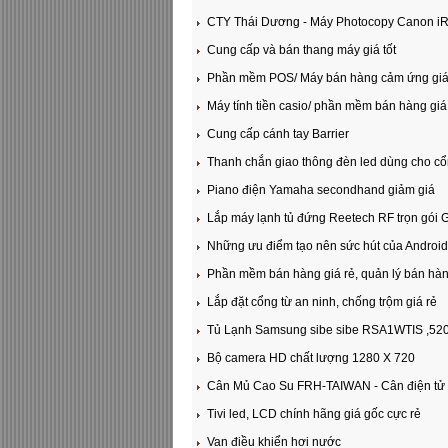
CTY Thái Dương - Máy Photocopy Canon iR 1
Cung cấp và bán thang máy giá tốt
Phần mềm POS/ Máy bán hàng cảm ứng giá
Máy tính tiền casio/ phần mềm bán hàng giá r
Cung cấp cánh tay Barrier
Thanh chắn giao thông đèn led dùng cho c
Piano điện Yamaha secondhand giảm giá
Lắp máy lạnh tủ đứng Reetech RF trọn gói
Những ưu điểm tạo nên sức hút của Androi
Phần mềm bán hàng giá rẻ, quản lý bán hàn
Lắp đặt cổng từ an ninh, chống trộm giá rẻ
Tủ Lạnh Samsung sibe sibe RSA1WTIS ,520
Bộ camera HD chất lượng 1280 X 720
Cân Mủ Cao Su FRH-TAIWAN - Cân điện tử
Tivi led, LCD chính hãng giá gốc cực rẻ
Van điều khiển hơi nước