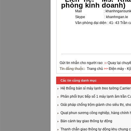
phòng kinh doanh)
Mail :
khanhngansun
Skype : khanhngan.le
Văn phòng đại diện : 41- 43 Trần cao 
Gửi tin nhắn cho người rao
››
Quay lại chuyê
Tin đăng thuộc:
Trang chủ
>>
Điện máy - Kỹ
Các tin cùng danh mục
Hệ thống bán sỉ máy lạnh treo tường Carrier 
Phân phối trực tiếp số 1 máy lạnh âm trầ
Giải pháp chống trộm giành cho siêu thị, sh
Quạt phun sương công nghiệp, hàng chính h
Bán cánh tay giao thông tự động
Thanh chắn giao thông tự động khu chung 