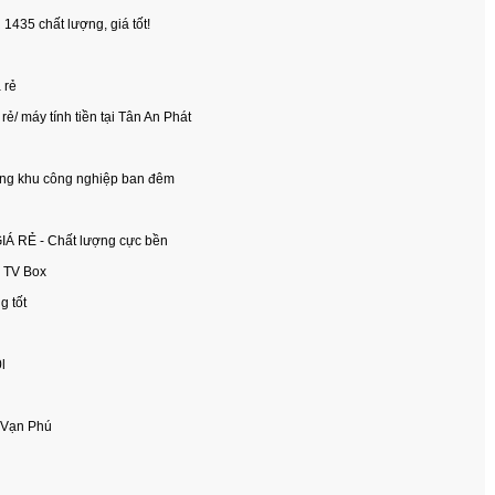
435 chất lượng, giá tốt!
 rẻ
ẻ/ máy tính tiền tại Tân An Phát
ổng khu công nghiệp ban đêm
 GIÁ RẺ - Chất lượng cực bền
d TV Box
g tốt
l
 Vạn Phú