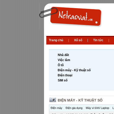
Trang chủ
|
Xổ số
|
Tin tức
|
Nhà đất
Việc làm
Ô tô
Điện máy - Kỹ thuật số
Điện thoại
SIM số
ĐIỆN MÁY - KỸ THUẬT SỐ
Điện máy
Điện gia dụng
Máy vi tính/ Laptop
L