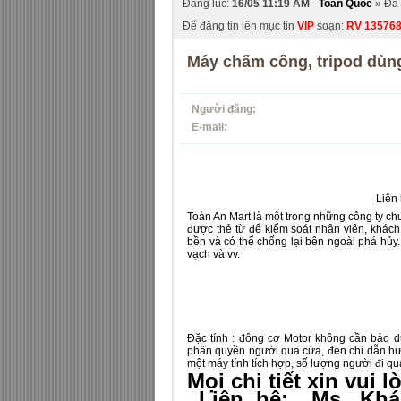
Đăng lúc:
16/05 11:19 AM
-
Toàn Quốc
» Đã
Để đăng tin lên mục tin
VIP
soạn:
RV
13576
Máy chấm công, tripod dùng
Người đăng:
E-mail:
Liên
Toàn An Mart là một trong những công ty c
được thẻ từ để kiểm soát nhân viên, khách 
bền và có thể chống lại bên ngoài phá hủy. 
vạch và vv.
Đặc tính : đông cơ Motor không cần bảo d
phân quyền người qua cửa, đèn chỉ dẫn hướng
một máy tính tích hợp, số lượng người đi qu
Mọi chi tiết xin vui l
Liên hệ: Ms. Khán