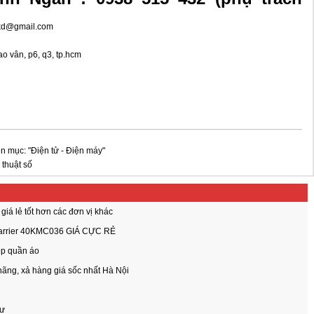
kd@gmail.com
vân, p6, q3, tp.hcm
n mục: "Điện tử - Điện máy"
 thuật số
giá lẻ tốt hơn các đơn vị khác
n Carrier 40KMC036 GIÁ CỰC RẺ
op quần áo
ãng, xả hàng giá sốc nhất Hà Nội
cư