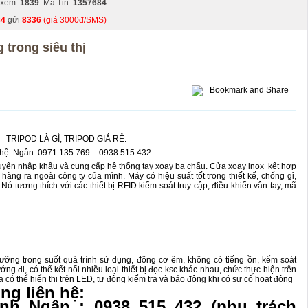
 xem:
1839
. Mã Tin:
1357684
84
gửi
8336
(giá 3000đ/SMS)
 trong siêu thị
TRIPOD LÀ GÌ, TRIPOD GIÁ RẺ.
 hệ: Ngân 0971 135 769 – 0938 515 432
huyên nhập khẩu và cung cấp hệ thống
tay xoay ba chấu
.
Cửa xoay inox
kết hợp
hàng ra ngoài công ty của mình. Máy có hiệu suất tốt trong thiết kế, chống gỉ,
Nó tương thích với các thiết bị RFID kiểm soát truy cập, điều khiển vân tay, mã
ưỡng trong suốt quá trình sử dụng, đông cơ êm, không có tiếng ồn, kểm soát
 đi, có thể kết nối nhiều loại thiết bị đọc ksc khác nhau, chức thực hiện trên
a có thể hiển thị trên LED, tự động kiểm tra và báo động khi có sự cố hoạt động
òng liên hệ:
h Ngân : 0938 515 432 (phụ trách