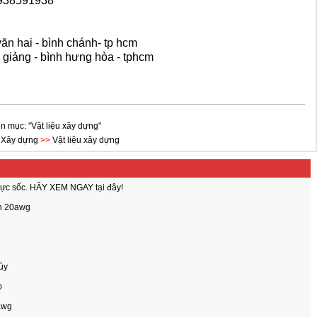
0938591938
ăn hai - bình chánh- tp hcm
g - bình hưng hòa - tphcm
n mục: "Vật liệu xây dựng"
 Xây dựng
>>
Vật liệu xây dựng
 cực sốc. HÃY XEM NGAY tại đây!
nh 20awg
ủy
p
awg