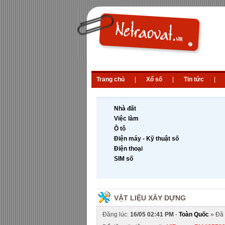
Trang chủ
|
Xổ số
|
Tin tức
|
Nhà đất
Việc làm
Ô tô
Điện máy - Kỹ thuật số
Điện thoại
SIM số
VẬT LIỆU XÂY DỰNG
Đăng lúc:
16/05 02:41 PM
-
Toàn Quốc
» Đã