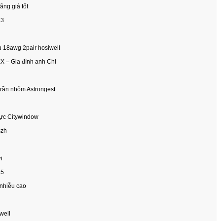
ng giá tốt
83
u 18awg 2pair hosiwell
X – Gia đình anh Chi
 trần nhôm Astrongest
lực Citywindow
szh
i
85
 nhiễu cao
well