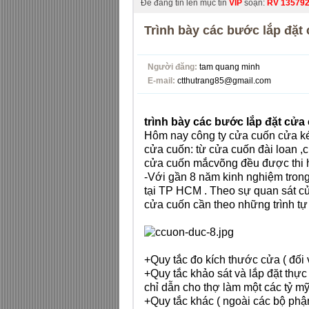
Để đăng tin lên mục tin
VIP
soạn:
RV
13579
Trình bày các bước lắp đặt
Người đăng:
tam quang minh
E-mail:
ctthutrang85@gmail.com
trình bày các bước lắp đặt cửa
Hôm nay công ty cửa cuốn cửa kéo
cửa cuốn
: từ
cửa cuốn đài loan
,
c
cửa cuốn mắcvõng
đều được thi h
-Với gần 8 năm kinh nghiệm trong
tại TP HCM . Theo sự quan sát của
cửa cuốn cần theo những trình tự 
+Quy tắc đo kích thước cửa ( đối 
+Quy tắc khảo sát và lắp đặt thực
chỉ dẫn cho thợ làm một các tỷ mỹ
+Quy tắc khác ( ngoài các bộ phận