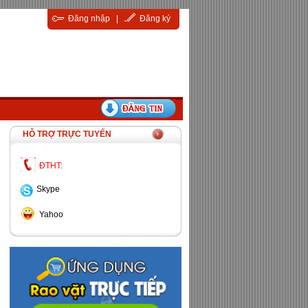
Đăng nhập
|
Đăng ký
HỖ TRỢ TRỰC TUYẾN
ĐTHT:
Skype
Yahoo