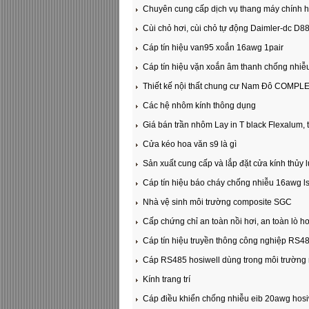
Chuyên cung cấp dịch vụ thang máy chính hã
Cùi chỏ hơi, cùi chỏ tự động Daimler-dc D8
Cáp tín hiệu van95 xoắn 16awg 1pair
Cáp tín hiệu vặn xoắn âm thanh chống nhiễ
Thiết kế nội thất chung cư Nam Đô COMPLE
Các hệ nhôm kính thông dụng
Giá bán trần nhôm Lay in T black Flexalum,
Cửa kéo hoa văn s9 là gì
Sản xuất cung cấp và lắp đặt cửa kính thủy 
Cáp tín hiệu báo cháy chống nhiễu 16awg l
Nhà vệ sinh môi trường composite SGC
Cấp chứng chỉ an toàn nồi hơi, an toàn lò hơ
Cáp tín hiệu truyền thông công nghiệp RS4
Cáp RS485 hosiwell dùng trong môi trường
Kính trang trí
Cáp điều khiển chống nhiễu eib 20awg hosi