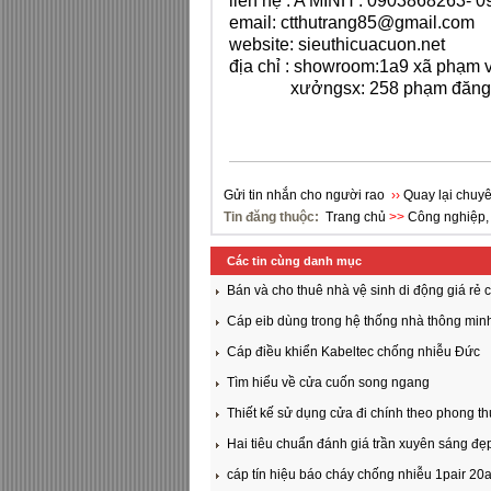
liên hệ : A MINH : 0903868263- 
email:
ctthutrang85@gmail.com
website: sieuthicuacuon.net
địa chỉ : showroom:1a9 xã phạm v
xưởngsx: 258 phạm đăng giản
Gửi tin nhắn cho người rao
››
Quay lại chuyê
Tin đăng thuộc:
Trang chủ
>>
Công nghiệp,
Các tin cùng danh mục
Bán và cho thuê nhà vệ sinh di động giá rẻ
Cáp eib dùng trong hệ thống nhà thông mi
Cáp điều khiển Kabeltec chống nhiễu Đức
Tìm hiểu về cửa cuốn song ngang
Thiết kế sử dụng cửa đi chính theo phong th
Hai tiêu chuẩn đánh giá trần xuyên sáng đẹ
cáp tín hiệu báo cháy chống nhiễu 1pair 20