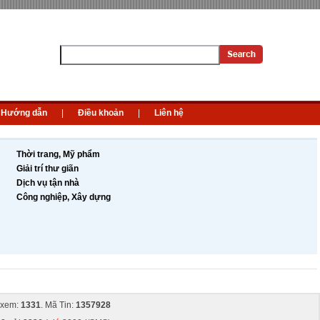
Hướng dẫn
|
Điều khoản
|
Liên hệ
Thời trang, Mỹ phẩm
Giải trí thư giãn
Dịch vụ tận nhà
Công nghiệp, Xây dựng
 xem:
1331
. Mã Tin:
1357928