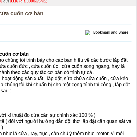
28
gửi
8336
(giá 3000đ/SMS)
 cửa cuốn cơ bản
 cuốn cơ bản
 chúng tôi trình bày cho các bạn hiểu về các bước lắp đặt
ửa cuốn đức
, cửa cuốn úc , cửa cuốn song ngang, hay là
ành theo các quy tắc cơ bản có trình tự cả .
 hoạt động sản xuất , lắp đặt, sửa chửa cửa cuốn , cửa kéo
 chúng tôi khi chuẩn bị cho một cọng trình thi công , lắp đặt
sau :
với kỉ thuật đo cửa cần sự chính xác 100 % )
 tế ( đối với người hướng dẫn đội thợ lắp đặt cần quan sát và
 )
 như lá cửa , ray, trục , cần chú ý thêm như
motor
vì
mổi