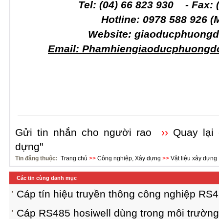
Tel: (04) 66 823 930 - Fax:
Hotline: 097
8 588 926
(
Website: giaoducphuongd
Email:
Phamhiengiaoducphuongd
Gửi tin nhắn cho người rao
››
Quay lại
dựng"
Tin đăng thuộc:
Trang chủ
>>
Công nghiệp, Xây dựng
>>
Vật liệu xây dựng
Các tin cùng danh mục
Cáp tín hiệu truyền thông công nghiệp RS
Cáp RS485 hosiwell dùng trong môi trường