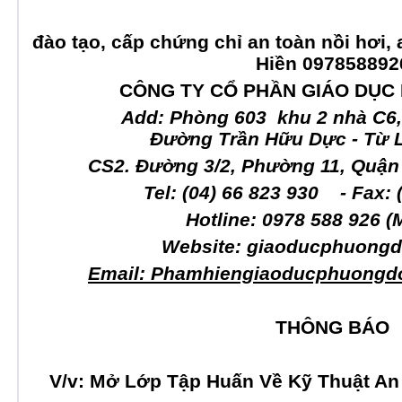
đào tạo, cấp chứng chỉ an toàn nồi hơi, 
Hiền 097858892
CÔNG TY CỔ PHẦN GIÁO DỤ
Add: Phòng 603 khu 2 nhà C6, 
Đường Trần Hữu Dực - Từ L
CS2. Đường 3/2, Phường 11, Quận 
Tel: (04) 66 823 930 - Fax:
Hotline: 097
8 588 926
(
Website: giaoducphuongd
Email:
Phamhiengiaoducphuongd
THÔNG BÁO
V/v:
Mở Lớp Tập Huấn Về Kỹ Thuật An 