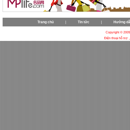
Trang chủ
|
Tin tức
|
Hướng d
Copyright © 2009-
Điện thoại hỗ trợ: