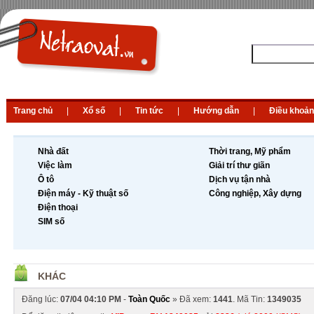
Trang chủ
|
Xổ số
|
Tin tức
|
Hướng dẫn
|
Điều khoản
Nhà đất
Thời trang, Mỹ phẩm
Việc làm
Giải trí thư giãn
Ô tô
Dịch vụ tận nhà
Điện máy - Kỹ thuật số
Công nghiệp, Xây dựng
Điện thoại
SIM số
KHÁC
Đăng lúc:
07/04 04:10 PM
-
Toàn Quốc
» Đã xem:
1441
. Mã Tin:
1349035