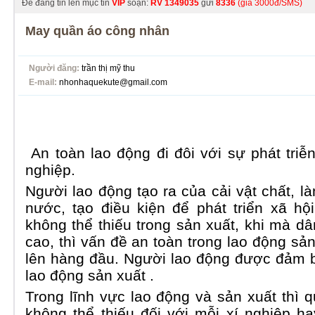
Để đăng tin lên mục tin
VIP
soạn:
RV
1349035
gửi
8336
(giá 3000đ/SMS)
May quần áo công nhân
Người đăng:
trần thị mỹ thu
E-mail:
nhonhaquekute@gmail.com
An toàn lao động đi đôi với sự phát tri
nghiệp.
Người lao động tạo ra của cải vật chất, 
nước, tạo điều kiện để phát triển xã hộ
không thể thiếu trong sản xuất, khi mà d
cao, thì vấn đề an toàn trong lao động s
lên hàng đầu. Người lao động được đảm b
lao động sản xuất .
Trong lĩnh vực lao động và sản xuất thì
không thể thiếu đối với mỗi xí nghiệp h