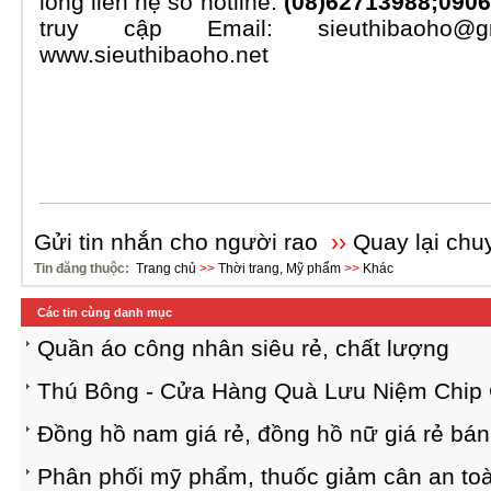
long lien hệ số hotline:
(
08)62713988;
0906
truy cập Email: sieuthibaoho@g
www.sieuthibaoho.net
Gửi tin nhắn cho người rao
››
Quay lại chu
Tin đăng thuộc:
Trang chủ
>>
Thời trang, Mỹ phẩm
>>
Khác
Các tin cùng danh mục
Quần áo công nhân siêu rẻ, chất lượng
Thú Bông - Cửa Hàng Quà Lưu Niệm Chip 
Đồng hồ nam giá rẻ, đồng hồ nữ giá rẻ bán
Phân phối mỹ phẩm, thuốc giảm cân an toà