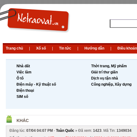
Trang chủ
|
Xổ số
|
Tin tức
|
Hướng dẫn
|
Điều khoản
Nhà đất
Thời trang, Mỹ phẩm
Việc làm
Giải trí thư giãn
Ô tô
Dịch vụ tận nhà
Điện máy - Kỹ thuật số
Công nghiệp, Xây dựng
Điện thoại
SIM số
KHÁC
Đăng lúc:
07/04 04:07 PM
-
Toàn Quốc
» Đã xem:
1423
. Mã Tin:
1349034