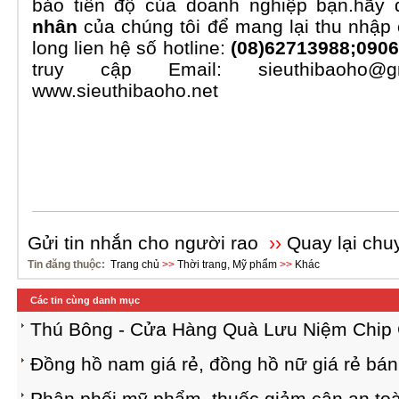
bảo tiến độ của doanh nghiệp bạn.hãy
nhân
của chúng tôi để mang lại thu nhập
long lien hệ số hotline:
(
08)62713988;
0906
truy cập Email: sieuthibaoho@g
www.sieuthibaoho.net
Gửi tin nhắn cho người rao
››
Quay lại chu
Tin đăng thuộc:
Trang chủ
>>
Thời trang, Mỹ phẩm
>>
Khác
Các tin cùng danh mục
Thú Bông - Cửa Hàng Quà Lưu Niệm Chip 
Đồng hồ nam giá rẻ, đồng hồ nữ giá rẻ bán
Phân phối mỹ phẩm, thuốc giảm cân an toà