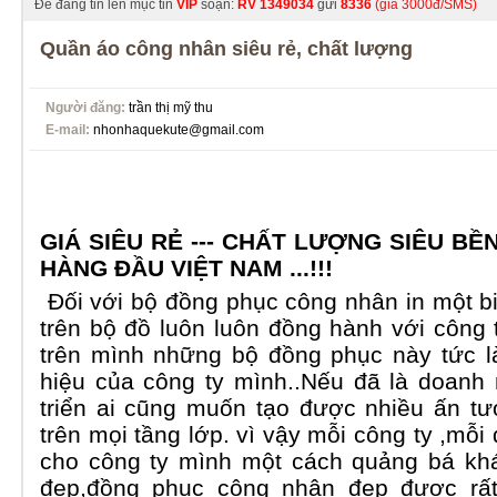
Để đăng tin lên mục tin
VIP
soạn:
RV
1349034
gửi
8336
(giá 3000đ/SMS)
Quần áo công nhân siêu rẻ, chất lượng
Người đăng:
trần thị mỹ thu
E-mail:
nhonhaquekute@gmail.com
GIÁ SIÊU RẺ --- CHẤT LƯỢNG SIÊU BỀN 
HÀNG ĐẦU VIỆT NAM ...!!!
Đối với bộ
đồng phục công nhân
in một b
trên bộ đồ luôn luôn đồng hành với công
trên mình những bộ đồng phục này tức l
hiệu của công ty mình..Nếu đã là doanh
triển ai cũng muốn tạo được nhiều ấn t
trên mọi tầng lớp. vì vậy mỗi công ty ,mỗ
cho công ty mình một cách quảng bá kh
đẹp,đồng phục công nhân đẹp được rất