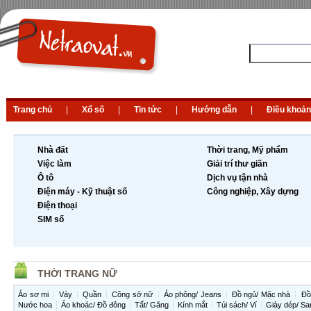
Trang chủ
|
Xổ số
|
Tin tức
|
Hướng dẫn
|
Điều khoản
Nhà đất
Thời trang, Mỹ phẩm
Việc làm
Giải trí thư giãn
Ô tô
Dịch vụ tận nhà
Điện máy - Kỹ thuật số
Công nghiệp, Xây dựng
Điện thoại
SIM số
THỜI TRANG NỮ
Áo sơ mi
Váy
Quần
Công sở nữ
Áo phông/ Jeans
Đồ ngủ/ Mặc nhà
Đồ
Nước hoa
Áo khoác/ Đồ đông
Tất/ Găng
Kính mắt
Túi sách/ Ví
Giày dép/ Sa