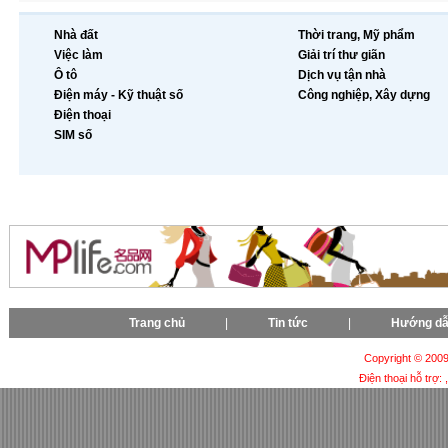
Nhà đất
Thời trang, Mỹ phẩm
Việc làm
Giải trí thư giãn
Ô tô
Dịch vụ tận nhà
Điện máy - Kỹ thuật số
Công nghiệp, Xây dựng
Điện thoại
SIM số
Trang chủ
|
Tin tức
|
Hướng d
Copyright © 2009-
Điện thoại hỗ trợ: