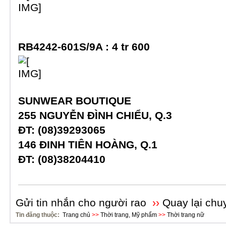
RB4242-601S/9A :
4 tr 600
SUNWEAR BOUTIQUE
255 NGUYỄN ĐÌNH CHIỂU, Q.3
ĐT:
(08)39293065
146 ĐINH TIÊN HOÀNG, Q.1
ĐT:
(08)38204410
Gửi tin nhắn cho người rao
››
Quay lại chu
Tin đăng thuộc:
Trang chủ
>>
Thời trang, Mỹ phẩm
>>
Thời trang nữ