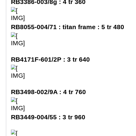
RB3386-003/8g :
4 tr 360
RB8055-004/71 : titan frame :
5 tr 480
RB4171F-601/2P :
3 tr 640
RB3498-002/9A :
4 tr 760
RB3449-004/55 :
3 tr 960