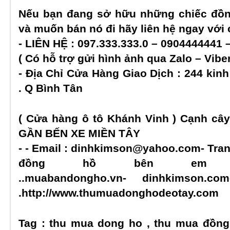
Nếu bạn đang sở hữu những chiếc đồn
và muốn bán nó đi hãy liên hệ ngay với 
- LIÊN HỆ : 097.333.333.0 – 0904444441
( Có hỗ trợ gửi hình ảnh qua Zalo – Viber
- Địa Chỉ Cửa Hàng Giao Dịch : 244 kin
. Q Bình Tân
( Cửa hàng ô tô Khánh Vinh ) Cạnh câ
GẦN BẾN XE MIỀN TÂY
- - Email :
dinhkimson@yahoo.com
- Tra
đồng hồ bên em
.
.muabandongho.vn
-
dinhkimson.com
.
http://www.thumuadonghodeotay.com
Tag : thu mua dong ho , thu mua đồng 