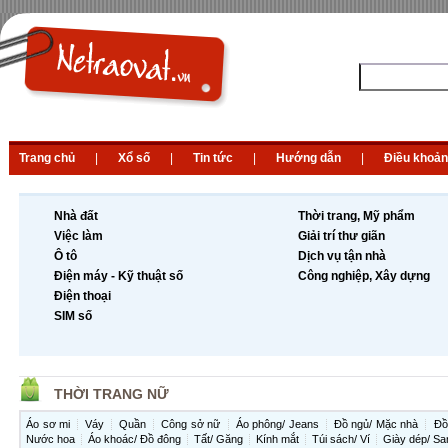
Trang chủ
|
Xổ số
|
Tin tức
|
Hướng dẫn
|
Điều khoản
Nhà đất
Thời trang, Mỹ phẩm
Việc làm
Giải trí thư giãn
Ô tô
Dịch vụ tận nhà
Điện máy - Kỹ thuật số
Công nghiệp, Xây dựng
Điện thoại
SIM số
THỜI TRANG NỮ
Áo sơ mi
Váy
Quần
Công sở nữ
Áo phông/ Jeans
Đồ ngủ/ Mặc nhà
Đồ
Nước hoa
Áo khoác/ Đồ đông
Tất/ Găng
Kính mắt
Túi sách/ Ví
Giày dép/ Sa