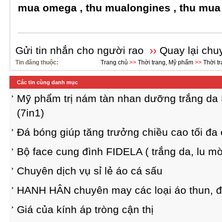
mua omega , thu mualongines , thu mua
Gửi tin nhắn cho người rao
››
Quay lại chu
Tin đăng thuộc:
Trang chủ
>>
Thời trang, Mỹ phẩm
>>
Thời t
Các tin cùng danh mục
Mỹ phẩm trị nám tàn nhan dưỡng trắng da
(7in1)
Đá bóng giúp tăng trưởng chiều cao tối đa 
Bộ face cung đình FIDELA ( trắng da, lu mờ
Chuyên dịch vụ sỉ lẻ áo cá sấu
HANH HÂN chuyên may các loại áo thun, 
Giá của kính áp tròng cận thị