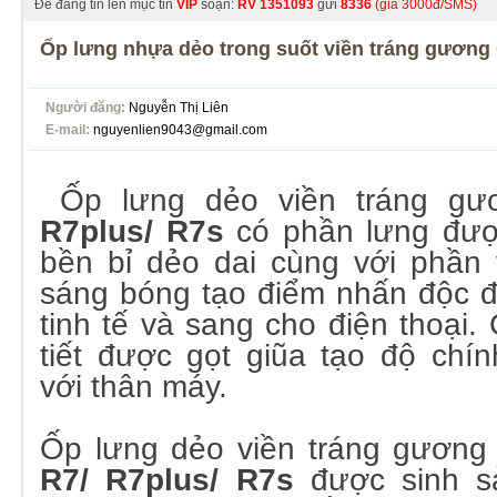
Để đăng tin lên mục tin
VIP
soạn:
RV
1351093
gửi
8336
(giá 3000đ/SMS)
Ốp lưng nhựa dẻo trong suốt viền tráng gương
Người đăng:
Nguyễn Thị Liên
E-mail:
nguyenlien9043@gmail.com
Ốp lưng dẻo viền tráng gư
R7plus/ R7s
có phần lưng đượ
bền bỉ dẻo dai cùng với phần
sáng bóng tạo điểm nhấn độc đ
tinh tế và sang cho điện thoại.
tiết được gọt giũa tạo độ chí
với thân máy.
Ốp lưng dẻo viền tráng gương
R7/ R7plus/ R7s
được sinh s