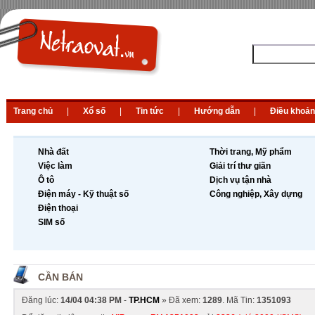
Trang chủ
|
Xổ số
|
Tin tức
|
Hướng dẫn
|
Điều khoản
Nhà đất
Thời trang, Mỹ phẩm
Việc làm
Giải trí thư giãn
Ô tô
Dịch vụ tận nhà
Điện máy - Kỹ thuật số
Công nghiệp, Xây dựng
Điện thoại
SIM số
CẦN BÁN
Đăng lúc:
14/04 04:38 PM
-
TP.HCM
» Đã xem:
1289
. Mã Tin:
1351093