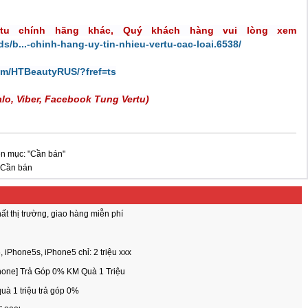
ertu chính hãng khác, Quý khách hàng vui lòng xem
ds/b...-chinh-hang-uy-tin-nhieu-vertu-cac-loai.6538/
om/HTBeautyRUS/?fref=ts
alo, Viber, Facebook Tung Vertu)
ên mục: "Cần bán"
Cần bán
t thị trường, giao hàng miễn phí
iPhone5s, iPhone5 chỉ: 2 triệu xxx
hone] Trả Góp 0% KM Quà 1 Triệu
uà 1 triệu trả góp 0%