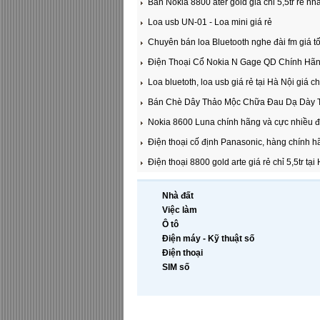
Bán Nokia 8800 ater gold giá chỉ 5,5tr rẻ nhấ
Loa usb UN-01 - Loa mini giá rẻ
Chuyên bán loa Bluetooth nghe đài fm giá tốt
Điện Thoại Cổ Nokia N Gage QD Chính Hã
Loa bluetoth, loa usb giá rẻ tại Hà Nội giá c
Bán Chè Dây Thảo Mộc Chữa Đau Dạ Dày 
Nokia 8600 Luna chính hãng và cực nhiều điệ
Điện thoại cố định Panasonic, hàng chính h
Điện thoại 8800 gold arte giá rẻ chỉ 5,5tr tại
Nhà đất
Việc làm
Ô tô
Điện máy - Kỹ thuật số
Điện thoại
SIM số