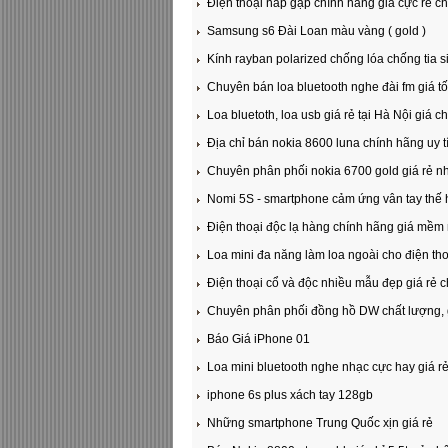
Điện thoại nắp gập chính hãng giá cực rẻ ch
Samsung s6 Đài Loan màu vàng ( gold )
Kính rayban polarized chống lóa chống tia si
Chuyên bán loa bluetooth nghe đài fm giá tốt
Loa bluetoth, loa usb giá rẻ tại Hà Nội giá c
Địa chỉ bán nokia 8600 luna chính hãng uy tí
Chuyên phân phối nokia 6700 gold giá rẻ nh
Nomi 5S - smartphone cảm ứng vân tay thế 
Điện thoại độc lạ hàng chính hãng giá mềm 
Loa mini đa năng làm loa ngoài cho điện thoạ
Điện thoại cổ và độc nhiều mẫu đẹp giá rẻ c
Chuyên phân phối đồng hồ DW chất lượng, g
Báo Giá iPhone 01
Loa mini bluetooth nghe nhạc cực hay giá rẻ
iphone 6s plus xách tay 128gb
Những smartphone Trung Quốc xịn giá rẻ