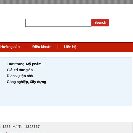
Hướng dẫn
|
Điều khoản
|
Liên hệ
Thời trang, Mỹ phẩm
Giải trí thư giãn
Dịch vụ tận nhà
Công nghiệp, Xây dựng
m:
1233
. Mã Tin:
1348767