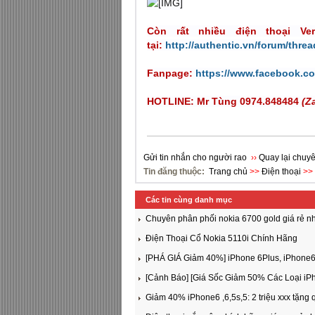
Còn rất nhiều điện thoại V
tại:
http://authentic.vn/forum/threa
Fanpage:
https://www.facebook.c
HOTLINE: Mr Tùng 0974.848484
(Z
Gửi tin nhắn cho người rao
››
Quay lại chuy
Tin đăng thuộc:
Trang chủ
>>
Điện thoại
>>
Các tin cùng danh mục
Chuyên phân phối nokia 6700 gold giá rẻ nhấ
Điện Thoại Cổ Nokia 5110i Chính Hãng
[PHÁ GIÁ Giảm 40%] iPhone 6Plus, iPhone6, 
[Cảnh Báo] [Giá Sốc Giảm 50% Các Loại iP
Giảm 40% iPhone6 ,6,5s,5: 2 triệu xxx tặng q