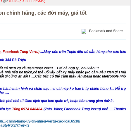
67
gửi
8336
(giá 3000đ/SMS)
on chính hãng, các đời máy, giá tốt
er, Facebook Tung Vertu)
....Máy còn trên Topic đều có sẵn hàng cho các bác
nh 344 Bà Triệu
tất cả dich vụ về
điện thoại
Vertu
....Giá cả hợp lý , chu đáo !!!
ề nhà nếu ko thích,có thể đổi lấy bất kỳ máy khác (ko cần điều kiện gì ) mà
ỗi gì cũng đc đổi ) .....Các bác có thể cầm máy lên Melia hoặc Metropole nhờ
ành màn hình và chân sạc , vì cái này ko bao h tự nhiên hỏng ).... Hỗ trợ
 .....
 phố nhé !!! Giao dịch qua ban quản trị , hoặc bên trung gian thứ 3 .
iên lạc
Tùng 0974.848484
(Zalo, Viber, Facebook Tung Vertu)
nhé .... Thanks
/b...-chinh-hang-uy-tin-nhieu-vertu-cac-loai.6538/
eautyRUS/?fref=ts