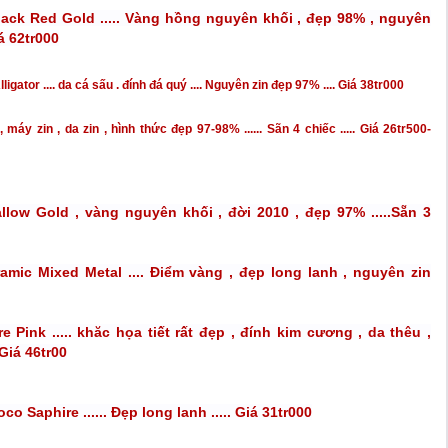
lack Red Gold ..... Vàng hồng nguyên khối , đẹp 98% , nguyên
iá 62tr000
igator .... da cá sấu . đính đá quý .... Nguyên zin đẹp 97% .... Giá 38tr000
, máy zin , da zin , hình thức đẹp 97-98% ...... Sãn 4 chiếc ..... Giá 26tr500-
allow Gold , vàng nguyên khối , đời 2010 , đẹp 97% .....Sẵn 3
ramic Mixed Metal .... Điểm vàng , đẹp long lanh , nguyên zin
e Pink .....
khăc họa tiết rất đẹp , đính kim cương , da thêu ,
 Giá 46tr00
o Saphire ...... Đẹp long lanh ..... Giá 31tr000