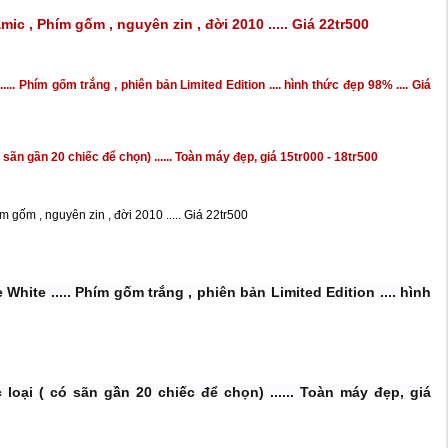
mic , Phím gốm , nguyên zin , đời 2010 ..... Giá 22tr500
.... Phím gốm trắng , phiên bản Limited Edition .... hình thức đẹp 98% .... Giá
ó sãn gần 20 chiếc để chọn) ...... Toàn máy đẹp, giá 15tr000 - 18tr500
m gốm , nguyên zin , đời 2010 ..... Giá 22tr500
 White ..... Phím gốm trắng , phiên bản Limited Edition .... hình
c loại ( có sãn gần 20 chiếc để chọn) ...... Toàn máy đẹp, giá