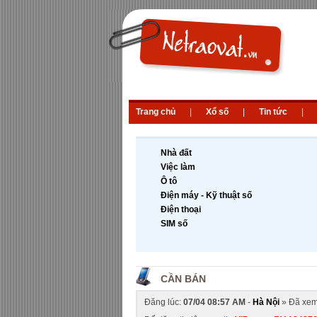
Trang chủ
|
Xổ số
|
Tin tức
|
Nhà đất
Việc làm
Ô tô
Điện máy - Kỹ thuật số
Điện thoại
SIM số
CẦN BÁN
Đăng lúc:
07/04 08:57 AM
-
Hà Nội
» Đã xe