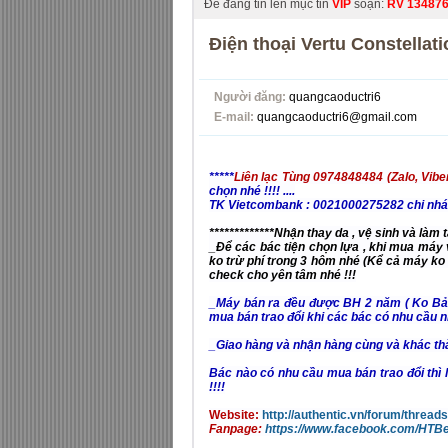
Để đăng tin lên mục tin
VIP
soạn:
RV
13487
Điện thoại Vertu Constellati
Người đăng:
quangcaoductri6
E-mail:
quangcaoductri6@gmail.com
*****
Liên lạc Tùng 0974848484
(Zalo, Vib
chọn nhé !!!! ....
TK Vietcombank : 0021000275282 chi nhá
*************Nhận thay da , vệ sinh và làm 
_Để các bác tiện chọn lựa , khi mua máy v
ko trừ phí trong 3 hôm nhé (Kể cả máy ko l
check cho yên tâm nhé !!!
_Máy bán ra đều được BH 2 năm ( Ko Bảo h
mua bán trao đổi khi các bác có nhu cầu nhé
_Giao hàng và nhận hàng cùng và khác thành
Bác nào có nhu cầu mua bán trao đổi thì l
!!!!
Website:
http://authentic.vn/forum/threads
Fanpage:
https://www.facebook.com/HTB