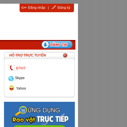
Đăng nhập
|
Đăng ký
HỖ TRỢ TRỰC TUYẾN
ĐTHT:
Skype
Yahoo