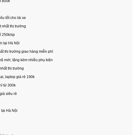
ỉ 800k
êu tốt cho lái xe
 nhất thị trường
hỉ 250k/sp
n tại Hà Nội
ất thị trường giao hàng miễn phí
hệ mới, tặng kèm nhiều phụ kiện
nhất thị trường
i, laptop giá rẻ 190k
hỉ từ 300k
iá siêu rẻ
 tại Hà Nội