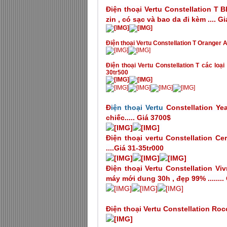
Điện thoại
Vertu
Constellation T B
zin , có sạc và bao da đi kèm .... G
Điện thoại Vertu
Constellation T Oranger All
Điện thoại Vertu
Constellation T các loại 
30tr500
Đ
iện thoại
Vertu
Constellation Ye
chiếc..... Giá 3700$
Điện thoại vertu Constellation Ce
....Giá 31-35tr000
Điện thoại
Vertu
Constellation Vivr
máy mới dung 30h , đẹp 99% ........
Điện thoại Vertu
Constellation Rococ