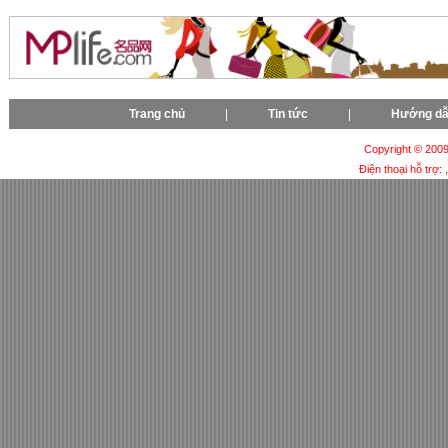
Trang chủ
|
Tin tức
|
Hướng d
Copyright © 2009-
Điện thoại hỗ trợ: