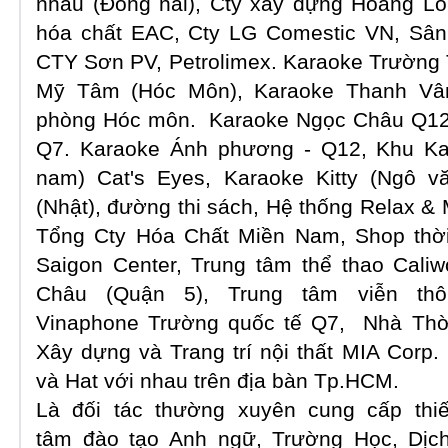
nhau (Đồng nai), Cty xây dựng Hoàng Lon
hóa chất EAC, Cty LG Comestic VN, Sân 
CTY Sơn PV, Petrolimex. Karaoke Trường 
Mỹ Tâm (Hóc Môn), Karaoke Thanh Vân
phòng Hóc môn. Karaoke Ngọc Châu Q12
Q7. Karaoke Ánh phương - Q12, Khu Ka
nam) Cat's Eyes, Karaoke Kitty (Ngô 
(Nhật), đường thi sách, Hệ thống Relax &
Tổng Cty Hóa Chất Miền Nam, Shop thời 
Saigon Center, Trung tâm thể thao Caliw
Châu (Quận 5), Trung tâm viễn th
Vinaphone Trường quốc tế Q7, Nhà Thời
Xây dựng và Trang trí nội thất MIA Corp.
và Hat với nhau trên địa bàn Tp.HCM.
Là đối tác thường xuyên cung cấp thi
tâm đào tạo Anh ngữ, Trường Học, Dịc