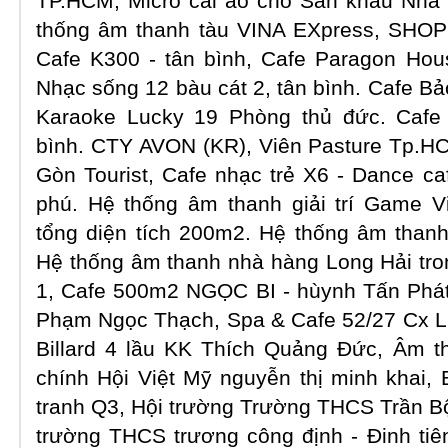
TP.HCM, Micro cài áo cho Sân khấu Nhà 
thống âm thanh tàu VINA EXpress, SH
Cafe K300 - tân bình, Cafe Paragon Hous
Nhạc sống 12 bàu cát 2, tân bình. Cafe Bả
Karaoke Lucky 19 Phòng thủ đức. Cafe
bình. CTY AVON (KR), Viên Pasture Tp.H
Gòn Tourist, Cafe nhạc trẻ X6 - Dance ca
phú. Hệ thống âm thanh giải trí Game 
tổng diện tích 200m2. Hệ thống âm thanh
Hệ thống âm thanh nhà hàng Long Hải tr
1, Cafe 500m2 NGỌC BI - hùynh Tấn Phá
Phạm Ngọc Thạch, Spa & Cafe 52/27 Cx L
Billard 4 lầu KK Thích Quảng Đức, Âm t
chính Hội Việt Mỹ nguyễn thị minh khai,
tranh Q3, Hội trường Trường THCS Trần B
trường THCS trương công định - Đinh ti