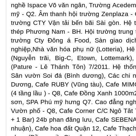
nghề Ispace Võ văn ngân, Trường Acedemy
mỹ - Q2. Âm thanh hội trường Zenplaza -
trường CTY Vận tải bến bãi Sài gòn. Hệ 
thép Phương Nam - BH. Hội trường trung 
trường Cty Đông á Food, Sàn giao dị
nghiệp,Nhà văn hóa phụ nữ (Lotteria), H
(Nguyễn trãi, Big-C, Etown, Lottema
(Pature - Lê Thánh Tôn) 7/2011. Hệ thố
Sân vườn Soi đá (Bình dương), Các chi
Dương, Cafe RUBY (Vũng tàu), Cafe MI
(4 tầng lầu ) - Q8, Cafe Đồng Xanh 1000m2
sơn, SPA Phú mỹ hưng Q7. Cao đẳng ngh
Vườn phố - Q8, Cafe Corner C/C Ngô Tât 
+ 1 Bar) 24b phan đăng lưu, Cafe SEBENA
nhuận), Cafe hoa đất Quận 12, Cafe Thạch