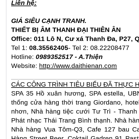
Liên hệ:
GIÁ SIÊU CẠNH TRANH.
THIẾT BỊ ÂM THANH
ĐẠI THIÊN ÂN
Office: 011 Lô N, Cư xá Thanh Đa, P27,
Tel 1:
08.35562405
- Tel 2: 08.22208477
Hotline:
0989352517 - A.Thiện
Website:
http://www.daithienan.com
CÁC CÔNG TRÌNH TIÊU BIỂU ĐÃ THỰC 
SPA 35 Hồ xuân hương, SPA estella, UB
thống cửa hàng thời trang Giordano, hote
nhơn, Nhà hàng tiệc cưới Tư Trì - Than
Phát nhạc Thái Trang Bình thạnh.
Nhà hàn
Nhà hàng Vua Tôm-Q3, Cafe 127 bau Ca
Hàng Street Beer. Coktail Gadren 91 Pa