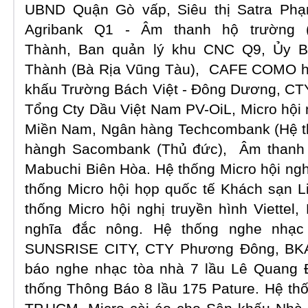
UBND Quận Gò vấp, Siêu thị Satra Ph
Agribank Q1 - Âm thanh hộ trường 
Thành,
Ban quản lý khu CNC Q9, Ủy 
Thành (Bà Rịa Vũng Tàu), CAFE COMO ha
khấu Trường Bách Việt - Đông Dương, CT
Tổng Cty Dầu Việt Nam PV-OiL, Micro hội
Miền Nam, Ngân hàng Techcombank (Hệ th
hàngh Sacombank (Thủ đức), Âm thanh 
Mabuchi Biên Hòa. Hệ thống Micro hội ng
thống Micro hội họp quốc tế Khách sạn L
thống Micro hội nghị truyền hình Viettel, 
nghĩa đắc nông. Hệ thống nghe nhạc
SUNSRISE CITY, CTY Phương Đông, BKAV
báo nghe nhạc tòa nhà 7 lầu Lê Quang Đ
thống Thông Báo 8 lầu 175 Pature. Hệ th