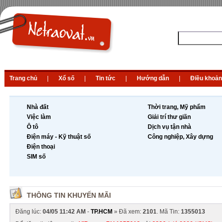
Trang chủ
|
Xổ số
|
Tin tức
|
Hướng dẫn
|
Điều khoản
Nhà đất
Thời trang, Mỹ phẩm
Việc làm
Giải trí thư giãn
Ô tô
Dịch vụ tận nhà
Điện máy - Kỹ thuật số
Công nghiệp, Xây dựng
Điện thoại
SIM số
THÔNG TIN KHUYẾN MÃI
Đăng lúc:
04/05 11:42 AM
-
TP.HCM
» Đã xem:
2101
. Mã Tin:
1355013