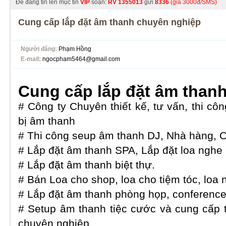
Để đăng tin lên mục tin
VIP
soạn:
RV
1355013
gửi
8336
(giá 3000đ/SMS)
Cung cấp lắp đặt âm thanh chuyên nghiệp
Người đăng:
Phạm Hồng
E-mail:
ngocpham5464@gmail.com
Cung cấp lắp đặt âm than
# Công ty Chuyên thiết kế, tư vấn, thi côn
bị âm thanh
# Thi công seup âm thanh DJ, Nhà hàng, O
# Lắp đặt âm thanh SPA, Lắp đặt loa ngh
# Lắp đặt âm thanh biệt thự.
# Bán Loa cho shop, loa cho tiệm tóc, loa 
# Lắp đặt âm thanh phòng họp, conference 
# Setup âm thanh tiệc cước và cung cấp 
chuyên nghiệp