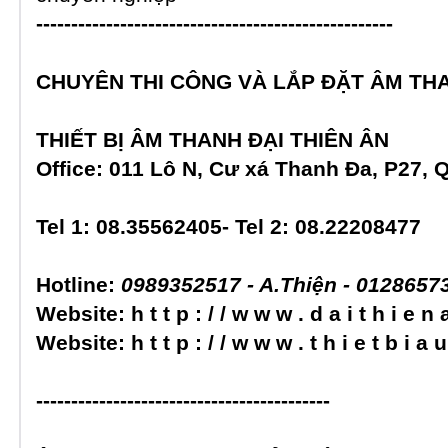
---------------------------------------------------
CHUYÊN THI CÔNG VÀ LẮP ĐẶT ÂM TH
THIẾT BỊ ÂM THANH
ĐẠI THIÊN ÂN
Office: 011 Lô N, Cư xá Thanh Đa, P27,
Tel 1:
08.35562405
- Tel 2: 08.22208477
Hotline:
0989352517 - A.Thiện - 012865
Website: h t t p : / / w w w . d a i t h i e n
Website: h t t p : / / w w w . t h i e t b i a 
------------------------------------------