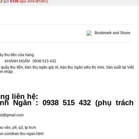
42
gửi
8336
(giá 3000đ/SMS)
ầy thu tiền cửa hàng.
KHÁNH NGÂN 0938 515 432
, quầy thu tiền, bàn thu ngân giá rẻ, bàn thu ngân siêu thị mini.
Sản xuất tại Việt
ẩm nhập .
òng liên hệ:
h Ngân : 0938 515 432 (phụ trách
kd@gmail.com
vân, p6, q3, tp.hcm
bivn.com/ban-thu-ngan.html