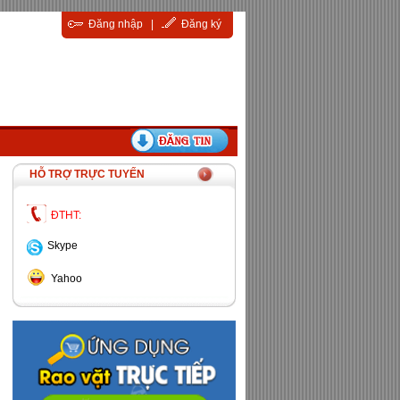
Đăng nhập
|
Đăng ký
HỖ TRỢ TRỰC TUYẾN
ĐTHT:
Skype
Yahoo