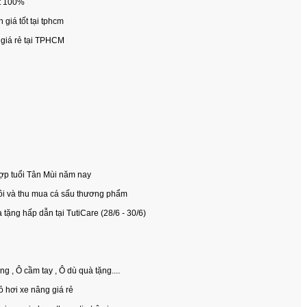
t 100%
giá tốt tại tphcm
giá rẻ tại TPHCM
ợp tuổi Tân Mùi năm nay
uôi và thu mua cá sấu thương phẩm
ặng hấp dẫn tại TutiCare (28/6 - 30/6)
 , Ô cầm tay , Ô dù quà tặng....
ỏ hơi xe nâng giá rẻ