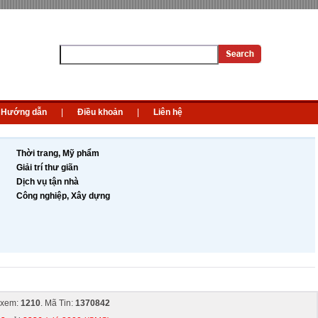
Hướng dẫn
|
Điều khoản
|
Liên hệ
Thời trang, Mỹ phẩm
Giải trí thư giãn
Dịch vụ tận nhà
Công nghiệp, Xây dựng
 xem:
1210
. Mã Tin:
1370842