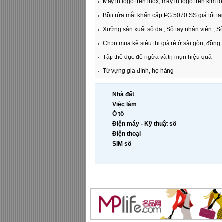
Máy in logo tren inox, máy in logo trên kim lo
Bồn rửa mắt khẩn cấp PG 5070 SS giá tốt tạ
Xưởng sản xuất sổ da , Sổ tay nhân viên , Sổ 
Chọn mua kệ siêu thị giá rẻ ở sài gòn, đồng 
Tập thể dục để ngừa và trị mụn hiệu quả
Từ vựng gia đình, họ hàng
Nhà đất
Việc làm
Ô tô
Điện máy - Kỹ thuật số
Điện thoại
SIM số