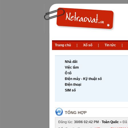
Trang chủ
|
Xổ số
|
Tin tức
|
Nhà đất
Việc làm
Ô tô
Điện máy - Kỹ thuật số
Điện thoại
SIM số
TỔNG HỢP
Đăng lúc:
30/06 02:42 PM
-
Toàn Quốc
» Đã