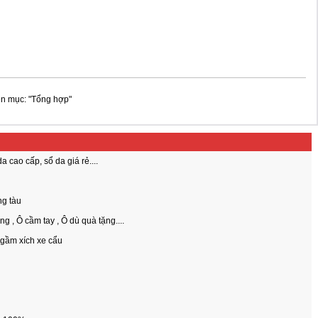
ên mục: "Tổng hợp"
 cao cấp, sổ da giá rẻ....
ng tàu
 , Ô cầm tay , Ô dù quà tặng....
 gầm xích xe cẩu