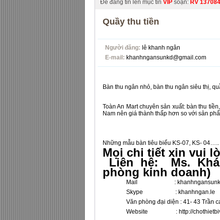
Để đăng tin lên mục tin
VIP
soạn:
RV
13708
Quầy thu tiền
Người đăng:
lê khanh ngân
E-mail:
khanhngansunkd@gmail.com
Bàn thu ngân nhỏ, bàn thu ngân siêu thị, qu
Toàn An Mart
chuyên sản xuất:
bàn thu tiền
Nam nên giá thành thấp hơn so với sản ph
Những mẫu bàn tiêu biểu KS-07, KS- 04…..
Mọi chi tiết xin vui l
Liên hệ: Ms. Khán
phòng kinh doanh)
Mail :
khanhngansun
Skype : khanhngan.le
Văn phòng đại diện : 41- 43 Trần cao 
Website :
http://chothiet