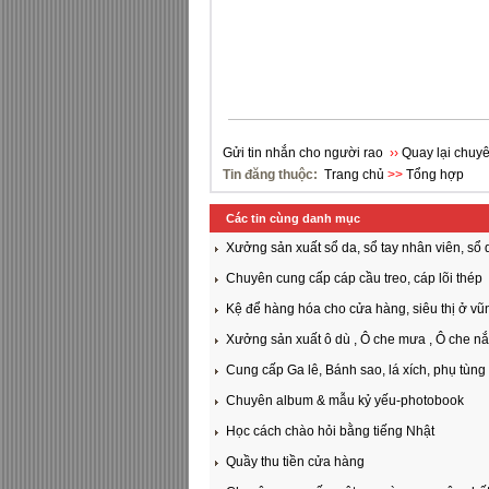
Gửi tin nhắn cho người rao
››
Quay lại chuy
Tin đăng thuộc:
Trang chủ
>>
Tổng hợp
Các tin cùng danh mục
Xưởng sản xuất sổ da, sổ tay nhân viên, sổ da
Chuyên cung cấp cáp cầu treo, cáp lõi thép
Kệ để hàng hóa cho cửa hàng, siêu thị ở vũ
Xưởng sản xuất ô dù , Ô che mưa , Ô che nắng
Cung cấp Ga lê, Bánh sao, lá xích, phụ tùng
Chuyên album & mẫu kỷ yếu-photobook
Học cách chào hỏi bằng tiếng Nhật
Quầy thu tiền cửa hàng