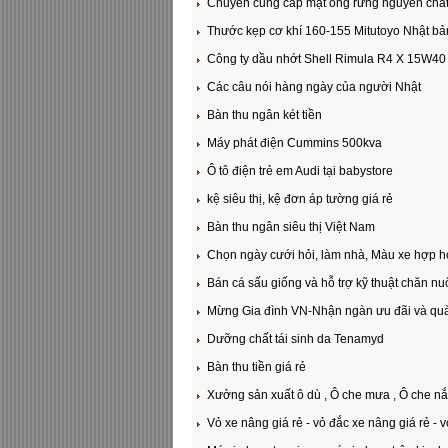
Chuyên cung cấp mật ong rừng nguyên chấ
Thước kẹp cơ khí 160-155 Mitutoyo Nhật bản 
Công ty dầu nhớt Shell Rimula R4 X 15W40 
Các câu nói hàng ngày của người Nhật
Bàn thu ngân két tiền
Máy phát điện Cummins 500kva
Ô tô điện trẻ em Audi tại babystore
kệ siêu thị, kệ đơn áp tường giá rẻ
Bàn thu ngân siêu thị Việt Nam
Chọn ngày cưới hỏi, làm nhà, Màu xe hợp h
Bán cá sấu giống và hỗ trợ kỹ thuật chăn n
Mừng Gia đình VN-Nhận ngàn ưu đãi và quà t
Dưỡng chất tái sinh da Tenamyd
Bàn thu tiền giá rẻ
Xưởng sản xuất ô dù , Ô che mưa , Ô che nắng
Vỏ xe nâng giá rẻ - vỏ đắc xe nâng giá rẻ - v