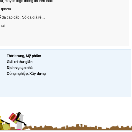
ai, may in logo thong tin trên inox
i tphcm
da cao cấp , Sổ da giá rẻ....
nai
Thời trang, Mỹ phẩm
Giải trí thư giãn
Dịch vụ tận nhà
Công nghiệp, Xây dựng