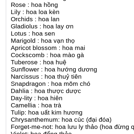
Rose : hoa hồng
Lily : hoa loa kèn
Orchids : hoa lan
Gladiolus : hoa lay ơn
Lotus : hoa sen
Marigold : hoa vạn thọ
Apricot blossom : hoa mai
Cockscomb : hoa mào gà
Tuberose : hoa huệ
Sunflower : hoa hướng dương
Narcissus : hoa thuỷ tiên
Snapdragon : hoa mõm chó
Dahlia : hoa thược dược
Day-lity : hoa hiên
Camellia : hoa trà
Tulip: hoa uất kim hương
Chrysanthemum: hoa cúc (đại đóa)
Forget-me-not: hoa lưu ly thảo (hoa đừng q
Violet: hoa đổng thảo