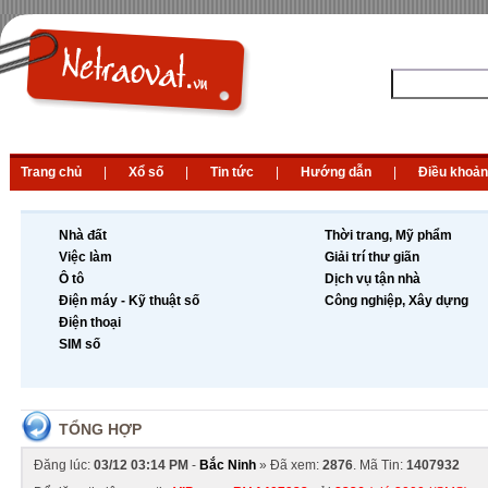
Trang chủ
|
Xổ số
|
Tin tức
|
Hướng dẫn
|
Điều khoản
Nhà đất
Thời trang, Mỹ phẩm
Việc làm
Giải trí thư giãn
Ô tô
Dịch vụ tận nhà
Điện máy - Kỹ thuật số
Công nghiệp, Xây dựng
Điện thoại
SIM số
TỔNG HỢP
Đăng lúc:
03/12 03:14 PM
-
Bắc Ninh
» Đã xem:
2876
. Mã Tin:
1407932