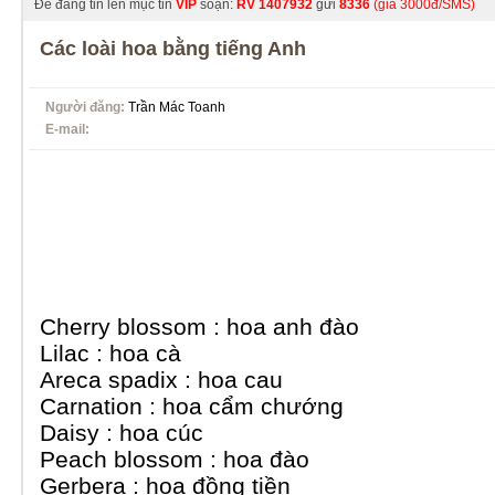
Để đăng tin lên mục tin
VIP
soạn:
RV
1407932
gửi
8336
(giá 3000đ/SMS)
Các loài hoa bằng tiếng Anh
Người đăng:
Trần Mác Toanh
E-mail:
Cherry blossom : hoa anh đào
Lilac : hoa cà
Areca spadix : hoa cau
Carnation : hoa cẩm chướng
Daisy : hoa cúc
Peach blossom : hoa đào
Gerbera : hoa đồng tiền