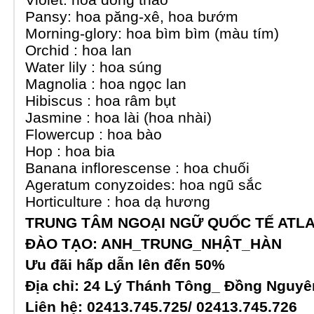
Pansy: hoa păng-xê, hoa bướm
Morning-glory: hoa bìm bìm (màu tím)
Orchid : hoa lan
Water lily : hoa súng
Magnolia : hoa ngọc lan
Hibiscus : hoa râm bụt
Jasmine : hoa lài (hoa nhài)
Flowercup : hoa bào
Hop : hoa bia
Banana inflorescense : hoa chuối
Ageratum conyzoides: hoa ngũ sắc
Horticulture : hoa dạ hương
TRUNG TÂM NGOẠI NGỮ QUỐC TẾ ATLA
ĐÀO TẠO: ANH_TRUNG_NHẬT_HÀN
Ưu đãi hấp dẫn lên đến 50%
Địa chỉ: 24 Lý Thánh Tông_ Đồng Nguy
Liên hệ: 02413.745.725/ 02413.745.726 