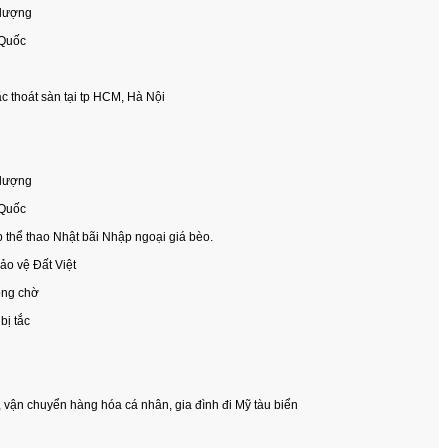
 lượng
 Quốc
tắc thoát sàn tại tp HCM, Hà Nội
 lượng
 Quốc
 thể thao Nhật bãi Nhập ngoại giá bèo.
bảo vệ Đất Việt
òng chờ
ị tắc
vận chuyển hàng hóa cá nhân, gia đình đi Mỹ tàu biển