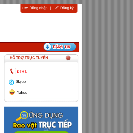
Đăng nhập
|
Đăng ký
HỖ TRỢ TRỰC TUYẾN
ĐTHT:
Skype
Yahoo