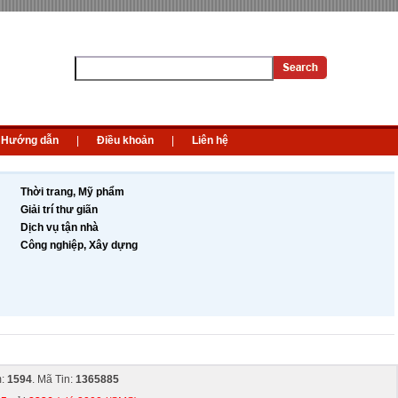
Hướng dẫn
|
Điều khoản
|
Liên hệ
Thời trang, Mỹ phẩm
Giải trí thư giãn
Dịch vụ tận nhà
Công nghiệp, Xây dựng
m:
1594
. Mã Tin:
1365885