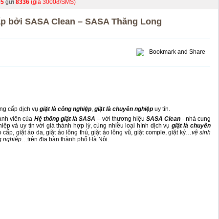
85
gửi
8336
(giá 3000đ/SMS)
cấp bởi SASA Clean – SASA Thăng Long
ng cấp dịch vụ
giặt là công nghiệp
,
giặt là chuyên nghiệp
uy tín.
ành viên của
Hệ thống giặt là SASA
– với thương hiệu
SASA Clean
- nhà cung
ệp và uy tín với giá thành hợp lý, cùng nhiều loại hình dịch vụ
giặt là chuyên
o cấp
,
giặt áo da
,
giặt áo lông thú
,
giặt áo lông vũ
,
giặt comple
,
giặt ký
…
vệ sinh
g nghiệp
…trên địa bàn thành phố Hà Nội.