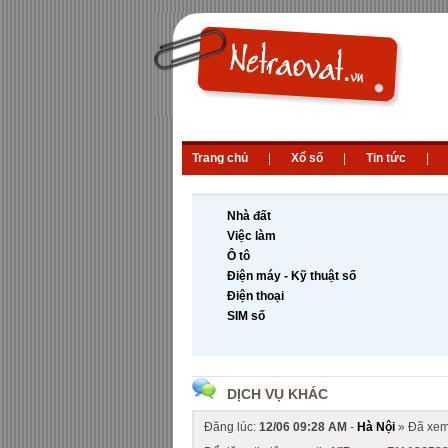
Trang chủ
|
Xổ số
|
Tin tức
|
Nhà đất
Việc làm
Ô tô
Điện máy - Kỹ thuật số
Điện thoại
SIM số
DỊCH VỤ KHÁC
Đăng lúc:
12/06 09:28 AM
-
Hà Nội
» Đã xe