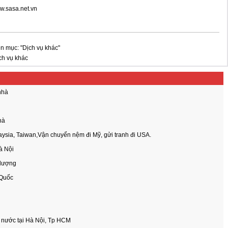
ww.sasa.net.vn
n mục: "Dịch vụ khác"
ch vụ khác
nhà
hà
ysia, Taiwan,Vận chuyển nệm đi Mỹ, gửi tranh đi USA.
à Nội
 lượng
 Quốc
 nước tại Hà Nội, Tp HCM