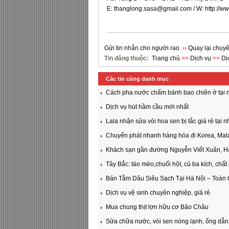
E:
thanglong.sasa@gmail.com
/ W:
http://w
Gửi tin nhắn cho người rao
››
Quay lại chuyê
Tin đăng thuộc:
Trang chủ
>>
Dịch vụ
>>
Dị
Các tin cùng danh mục
Cách pha nước chấm bánh bao chiên ở tại 
Dịch vụ hút hầm cầu mới nhất
Lala nhận sửa vòi hoa sen bị tắc giá rẻ tại n
Chuyển phát nhanh hàng hóa đi Korea, Mala
Khách sạn gần đường Nguyễn Viết Xuân, H
Tây Bắc: táo mèo,chuối hột, củ ba kích, chất
Bán Tằm Dâu Siêu Sạch Tại Hà Nội – Toàn
Dịch vụ vệ sinh chuyên nghiệp, giá rẻ
Mua chung thịt lợn hữu cơ Bảo Châu
Sửa chữa nước, vòi sen nóng lạnh, ống dẫn