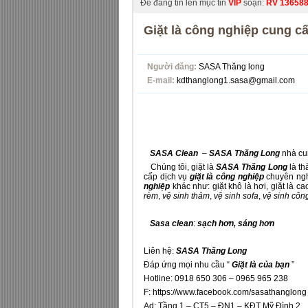
Để đăng tin lên mục tin
VIP
soạn:
RV
13658
Giặt là công nghiệp cung 
Người đăng:
SASA Thăng long
E-mail:
kdthanglong1.sasa@gmail.com
SASA Clean
–
SASA Thăng Long
nhà cu
Chúng tôi, giặt là
SASA Thăng Long
là th
cấp dịch vụ
giặt là công nghiệp
chuyên nghi
nghiệp
khác như:
giặt khô là hơi
,
giặt là ca
rèm
,
vệ sinh thảm
,
vệ sinh sofa
,
vệ sinh côn
Sasa clean
:
sạch hơn, sáng hơn
Liên hệ:
SASA Thăng Long
Đáp ứng mọi nhu cầu “
Giặt là của bạn
”
Hotline: 0918 650 306 – 0965 965 238
F:
https://www.facebook.com/sasathanglong
Ad: Tầng 1 – CT5 – ĐN1 – KĐT Mỹ Đình 2