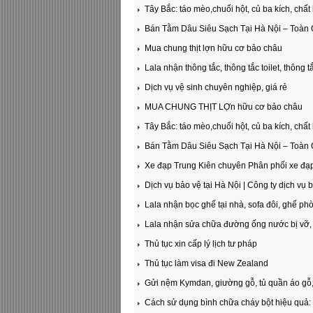
Tây Bắc: táo mèo,chuối hột, củ ba kích, chất
Bán Tằm Dâu Siêu Sạch Tại Hà Nội – Toàn
Mua chung thịt lợn hữu cơ bảo châu
Lala nhận thông tắc, thông tắc toilet, thông 
Dịch vụ vệ sinh chuyên nghiệp, giá rẻ
MUA CHUNG THỊT LỢn hữu cơ bảo châu
Tây Bắc: táo mèo,chuối hột, củ ba kích, chất
Bán Tằm Dâu Siêu Sạch Tại Hà Nội – Toàn
Xe đạp Trung Kiên chuyên Phân phối xe đạp
Dịch vụ bảo vệ tại Hà Nội | Công ty dịch vụ 
Lala nhận bọc ghế tại nhà, sofa đôi, ghế ph
Lala nhận sửa chữa đường ống nước bị vỡ, b
Thủ tục xin cấp lý lịch tư pháp
Thủ tục làm visa đi New Zealand
Gửi nệm Kymdan, giường gỗ, tủ quần áo gỗ, 
Cách sử dụng bình chữa cháy bột hiệu quả: