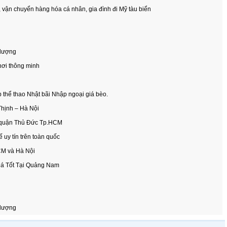
vận chuyển hàng hóa cá nhân, gia đình đi Mỹ tàu biển
 lượng
hơi thông minh
 thể thao Nhật bãi Nhập ngoại giá bèo.
 Thịnh – Hà Nội
, quận Thủ Đức Tp.HCM
 uy tín trên toàn quốc
CM và Hà Nội
á Tốt Tại Quảng Nam
 lượng