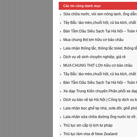
Các tin cùng danh mục
Sửa chữa nước, vòi sen nóng lạnh, ống dẫn
Tây Bắc: táo mèo,chuối hột, củ ba kích, chất
Bán Tằm Dâu Siêu Sạch Tại Hà Nội – Toàn
Mua chung thịt lợn hữu cơ bảo châu
Lala nhận thông tắc, thông tắc toilet, thông 
Dịch vụ vệ sinh chuyên nghiệp, giá rẻ
MUA CHUNG THỊT LỢn hữu cơ bảo châu
Tây Bắc: táo mèo,chuối hột, củ ba kích, chất
Bán Tằm Dâu Siêu Sạch Tại Hà Nội – Toàn
Xe đạp Trung Kiên chuyên Phân phối xe đạp
Dịch vụ bảo vệ tại Hà Nội | Công ty dịch vụ 
Lala nhận bọc ghế tại nhà, sofa đôi, ghế ph
Lala nhận sửa chữa đường ống nước bị vỡ, b
Thủ tục xin cấp lý lịch tư pháp
Thủ tục làm visa đi New Zealand