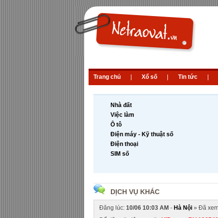
Trang chủ
|
Xổ số
|
Tin tức
|
Nhà đất
Việc làm
Ô tô
Điện máy - Kỹ thuật số
Điện thoại
SIM số
DỊCH VỤ KHÁC
Đăng lúc:
10/06 10:03 AM
-
Hà Nội
» Đã xe