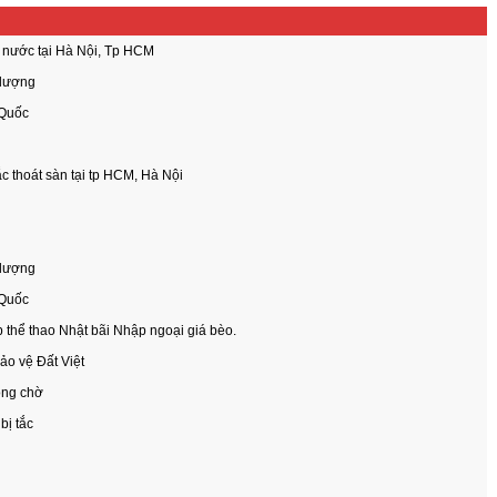
 nước tại Hà Nội, Tp HCM
 lượng
 Quốc
tắc thoát sàn tại tp HCM, Hà Nội
 lượng
 Quốc
 thể thao Nhật bãi Nhập ngoại giá bèo.
bảo vệ Đất Việt
òng chờ
ị tắc