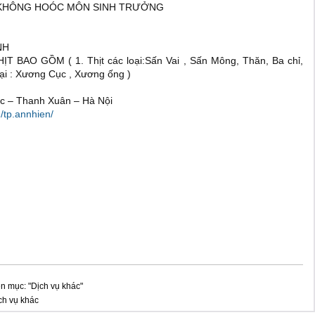
 KHÔNG HOÓC MÔN SINH TRƯỞNG
NH
BAO GỒM ( 1. Thịt các loại:Sấn Vai , Sấn Mông, Thăn, Ba chỉ,
oại : Xương Cục , Xương ống )
ắc – Thanh Xuân – Hà Nội
/tp.annhien/
n mục: "Dịch vụ khác"
ch vụ khác