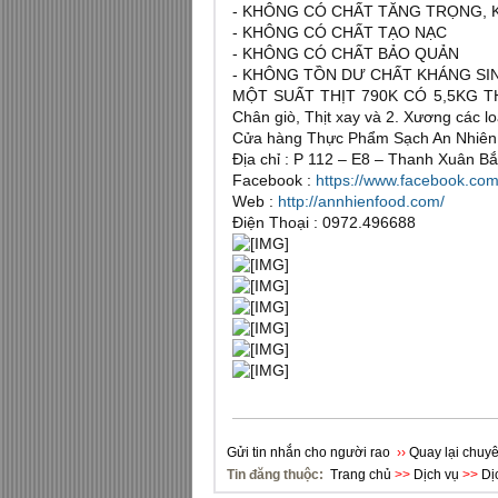
- KHÔNG CÓ CHẤT TĂNG TRỌNG,
- KHÔNG CÓ CHẤT TẠO NẠC
- KHÔNG CÓ CHẤT BẢO QUẢN
- KHÔNG TỒN DƯ CHẤT KHÁNG SI
MỘT SUẤT THỊT 790K CÓ 5,5KG THỊT 
Chân giò, Thịt xay và 2. Xương các l
Cửa hàng Thực Phẩm Sạch An Nhiên
Địa chỉ : P 112 – E8 – Thanh Xuân B
Facebook :
https://www.facebook.com
Web :
http://annhienfood.com/
Điện Thoại : 0972.496688
Gửi tin nhắn cho người rao
››
Quay lại chuyê
Tin đăng thuộc:
Trang chủ
>>
Dịch vụ
>>
Dị