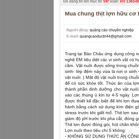
Để đăng tin lên mục tin
VIP
soạn:
RV
13654
Mua chung thịt lợn hữu cơ
Người đăng:
quảng cáo chuyên nghiệp
E-mail:
quangcaoductri44@gmail.com
Trang tại Bảo Châu ứng dụng công n
nghệ EM tiêu diệt các vi sinh vật có h
cầm. Vật nuôi được sống trong chuồn
sinh- lớp đệm này vừa là nơi vi sinh 
vật nuôi. ) Mật độ vật nuôi trong ch
để có sức khỏe tốt. Thức ăn của lợn 
thành phần dinh dưỡng cho vật nuôi
vào các thùng ủ kín từ 4-5 ngày. Lợ
được thiết kế đặc biệt để khi lợn đư
hành bằng cách sử dụng kìm điện gây
stress trước khi giết mổ. Thịt lợn sa
giảm độ pH trước khi pha cắt, đóng g
Thịt lợn được đóng gói, hút chân khô
Lợn nuôi theo tiêu chí 5 không:
- KHÔNG SỬ DỤNG THỨC ĂN CÔN