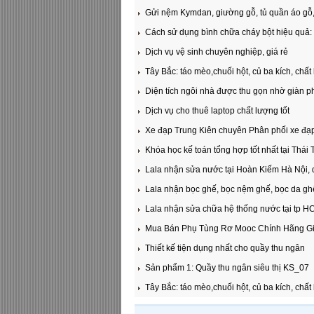
Gửi nệm Kymdan, giường gỗ, tủ quần áo gỗ, 
Cách sử dụng bình chữa cháy bột hiệu quả:
Dịch vụ vệ sinh chuyên nghiệp, giá rẻ
Tây Bắc: táo mèo,chuối hột, củ ba kích, chất
Diện tích ngôi nhà được thu gọn nhờ giàn p
Dịch vụ cho thuê laptop chất lượng tốt
Xe đạp Trung Kiên chuyên Phân phối xe đạp
Khóa học kế toán tổng hợp tốt nhất tại Thái
Lala nhận sửa nước tại Hoàn Kiếm Hà Nội
Lala nhận bọc ghế, bọc nệm ghế, bọc da ghế
Lala nhận sửa chữa hệ thống nước tại tp H
Mua Bán Phụ Tùng Rơ Mooc Chính Hãng Gi
Thiết kế tiện dụng nhất cho quầy thu ngân
Sản phẩm 1: Quầy thu ngân siêu thị KS_07
Tây Bắc: táo mèo,chuối hột, củ ba kích, chất