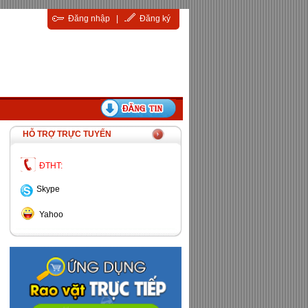
Đăng nhập
|
Đăng ký
HỖ TRỢ TRỰC TUYẾN
ĐTHT:
Skype
Yahoo