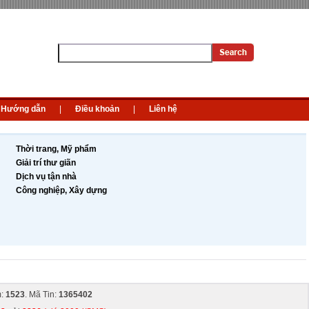
Hướng dẫn
|
Điều khoản
|
Liên hệ
Thời trang, Mỹ phẩm
Giải trí thư giãn
Dịch vụ tận nhà
Công nghiệp, Xây dựng
m:
1523
. Mã Tin:
1365402