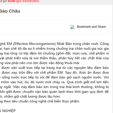
02
gửi
8336
(giá 3000đ/SMS)
 Bảo Châu
ghệ EM (Effective Microorganisms) Nhật Bản trong chăn nuôi. Công
ại, hạn chế tối đa sự ô nhiễm trong chuồng trại chăn nuôi gia súc gia
g trại rộng có lớp đệm lót chuồng (gồm đất, mùn cưa, chế phẩm vi
vật phát triển vừa là nơi thẩm thấu, phân hủy hết các chất thải của
uồng vừa phải nên con lợn được vận động thoải mái
được sản xuất trực tiếp tại trang trại từ các nguyên liệu đảm bảo
, được xay, trộn đều với chế phẩm EM. Sau đó, thức ăn được đưa
n uống nước trực tiếp từ vòi để đảm bảo giữ sạch nguồn nước. Vòi
a mõm vào hút, lúc đó nước mới chảy ra. Quá trình giết mổ lợn tiến
 ngất. Việc này đảm bảo lợn trong trại thái bình thường, không bị
u khi giết được chuyển vào bảo quản lạnh theo thời gian quy định để
ói, nhằm giữ chất lượng được lâu hơn.
ng theo tiêu chuẩn công nghệ chế biến thực phẩm.
G NGHIỆP