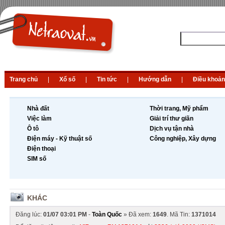
Trang chủ
|
Xổ số
|
Tin tức
|
Hướng dẫn
|
Điều khoản
Nhà đất
Thời trang, Mỹ phẩm
Việc làm
Giải trí thư giãn
Ô tô
Dịch vụ tận nhà
Điện máy - Kỹ thuật số
Công nghiệp, Xây dựng
Điện thoại
SIM số
KHÁC
Đăng lúc:
01/07 03:01 PM
-
Toàn Quốc
» Đã xem:
1649
. Mã Tin:
1371014