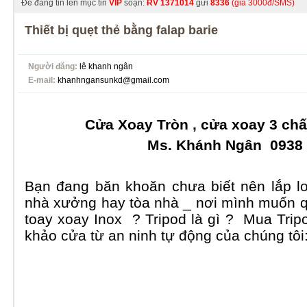
Để đăng tin lên mục tin
VIP
soạn:
RV
1371014
gửi
8336
(giá 3000đ/SMS)
Thiết bị quẹt thẻ bằng falap barie
Người đăng:
lê khanh ngân
E-mail:
khanhngansunkd@gmail.com
Cửa Xoay Tròn , cửa xoay 3 chấ
Ms. Khánh Ngân 0938 
Bạn đang băn khoăn chưa biết nên lắp l
nhà xưởng hay tòa nhà _ nơi mình muốn q
toay xoay Inox
? Tripod là gì ? Mua Tri
khảo cửa từ an ninh tự động của chúng tôi