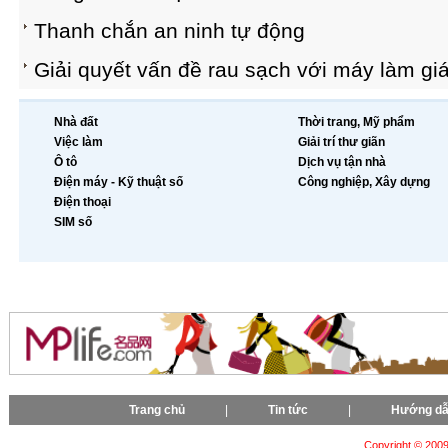
Thanh chắn an ninh tự động
Giải quyết vấn đề rau sạch với máy làm gi
Nhà đất
Thời trang, Mỹ phẩm
Việc làm
Giải trí thư giãn
Ô tô
Dịch vụ tận nhà
Điện máy - Kỹ thuật số
Công nghiệp, Xây dựng
Điện thoại
SIM số
Trang chủ
|
Tin tức
|
Hướng d
Copyright © 2009-