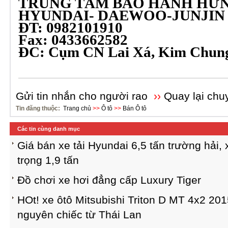
TRUNG TÂM BẢO HÀNH HƯN
HYUNDAI- DAEWOO-JUNJIN
ĐT: 0982101910
Fax: 0433662582
ĐC: Cụm CN Lai Xá, Kim Chung
Gửi tin nhắn cho người rao
››
Quay lại chu
Tin đăng thuộc:
Trang chủ
>>
Ô tô
>>
Bán Ô tô
Các tin cùng danh mục
Giá bán xe tải Hyundai 6,5 tấn trường hải,
trọng 1,9 tấn
Đồ chơi xe hơi đẳng cấp Luxury Tiger
HOt! xe ôtô Mitsubishi Triton D MT 4x2 20
nguyên chiếc từ Thái Lan