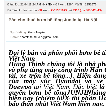
Đăng lúc:
21/04 11:24 AM
-
Hà Nội
» Đã xem:
1204
. Mã Tin:
1351675
Để đăng tin lên mục tin
VIP
soạn:
RV
1351675
gửi
8336
(giá 3000đ/SMS)
Bán cho thuê bơm bê tông Junjin tại Hà Nội
Người đăng:
Phạm Truyền
E-mail:
phamthithutruyen@gmail.com
Đại lý bán và phân phối bơm bê 
Việt Nam
Hưng Thịnh chúng tôi là nhà
ph
và phụ tùng máy công trình Hàn Q
tải, xe trộn bê tông
...). Hiện đa
của máy xúc Hyundai va xe
Daewoo
tại Việt Nam. Đặc biệt
là
quyền bơm bê tông
JUNJIN
hàng
hiện nay (chiếm 60% thị phần H
bảo thấp nhất Việt Nam hiện nay.