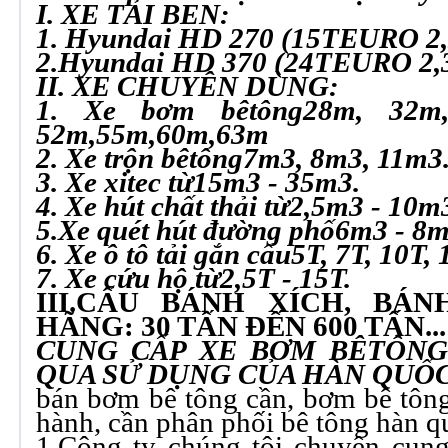
I. XE TẢI BEN:
1. Hyundai HD 270 (15T
EURO 2,
2.Hyundai HD 370 (24T
EURO 2,
II. XE CHUYÊN DÙNG:
1. Xe bơm bêtông
28m, 32m
52m,55m,60m,63m
2. Xe trộn bêtông
7m3, 8m3, 11m3
3. Xe xitec từ
15m3 - 35m3.
4. Xe hút chất thải từ
2,5m3 - 10m
5.Xe quét hút đường phố
6m3 - 8m
6. Xe ô tô tải gắn cẩu
5T, 7T, 10T, 
7. Xe cứu hộ từ
2,5T - 15T.
III.CẨU BÁNH XÍCH, BÁ
HÃNG: 30 TẤN ĐẾN 600 TẤN...
CUNG CẤP XE BƠM BÊTÔNG
QUA SỬ DỤNG CỦA HÀN QUỐ
bán bơm bê tông cần, bơm bê tông
hành, cần phân phối bê tông hàn q
1.Công ty chúng tôi chuyên cun