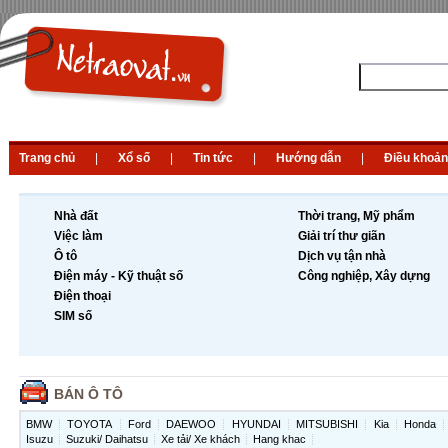
Trang chủ
|
Xổ số
|
Tin tức
|
Hướng dẫn
|
Điều khoản
Nhà đất
Thời trang, Mỹ phẩm
Việc làm
Giải trí thư giãn
Ô tô
Dịch vụ tận nhà
Điện máy - Kỹ thuật số
Công nghiệp, Xây dựng
Điện thoại
SIM số
BÁN Ô TÔ
BMW
TOYOTA
Ford
DAEWOO
HYUNDAI
MITSUBISHI
Kia
Honda
Isuzu
Suzuki/ Daihatsu
Xe tải/ Xe khách
Hang khac