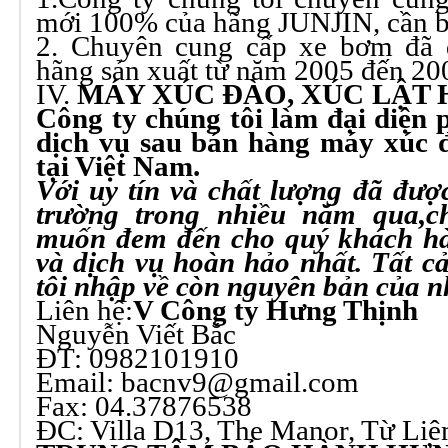
mới 100% của hãng JUNJIN, cần 
2. Chuyên cung cấp xe bơm đã 
hãng sản xuất từ năm 2005 đến 20
IV.
MÁY XÚC ĐÀO, XÚC LẬT H
Công ty chúng tôi làm đại diện 
dịch vụ sau bán hàng máy xúc đ
tại Việt Nam.
Với uy tín và chất lượng đã đượ
trường trong nhiều năm qua,c
muốn đem đến cho quý khách h
và dịch vụ hoàn hảo nhất. Tất 
tôi nhập về còn nguyên bản của n
Liên hệ:
V Công ty Hưng Thịnh
Nguyễn Viết Bắc
ĐT: 0982101910
Email:
bacnv9@gmail.com
Fax: 04.37876538
ĐC: Villa D13, The Manor, Từ Liê