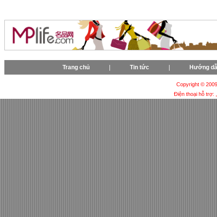
Trang chủ
|
Tin tức
|
Hướng d
Copyright © 2009-
Điện thoại hỗ trợ: