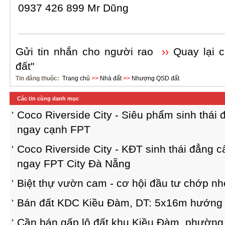
0937 426 899 Mr Dũng
Gửi tin nhắn cho người rao
››
Quay lại
đất"
Tin đăng thuộc:
Trang chủ
>>
Nhà đất
>>
Nhượng QSD đất
Các tin cùng danh mục
Coco Riverside City - Siêu phẩm sinh thái
ngay cạnh FPT
Coco Riverside City - KĐT sinh thái đẳng 
ngay FPT City Đà Nẵng
Biệt thự vườn cam - cơ hội đầu tư chớp n
Bán đất KDC Kiều Đàm, DT: 5x16m hướn
Cần bán gấp lô đất khu Kiều Đàm, phường