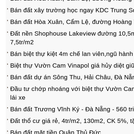
Bán đất xây trường học ngay KDC Trung Sơ
Bán đất Hòa Xuân, Cẩm Lệ, đường Hoàng 
Đất nền Shophouse Lakeview đường 10,5m t
7,5tr/m2
Bán biệt thự kiệt 4m chế lan viên,ngũ hàn
Biệt thự Vườn Cam Vinapol giá hủy diệt gi
Bán đất dự án Sông Thu, Hải Châu, Đà Nẵn
Đầu tư chớp nhoáng với biệt thự Vườn C
lái xe
Bán đất Trương Vĩnh Ký - Đà Nẵng - 560 tr
Đất thổ cư giá rẻ, 4tr/m2, 130m2, CK 5%, t
Bán đất mặt tiền Quận Thủ Đức