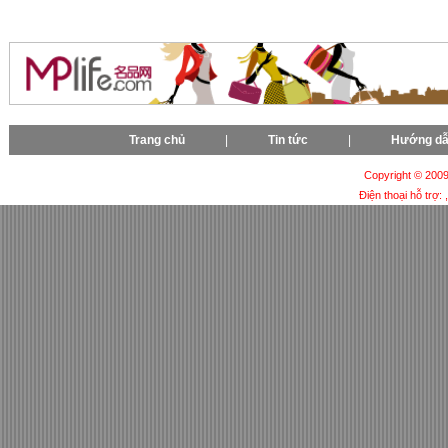
Trang chủ
|
Tin tức
|
Hướng d
Copyright © 2009-
Điện thoại hỗ trợ: