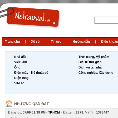
Trang chủ
|
Xổ số
|
Tin tức
|
Hướng dẫn
|
Điều khoản
Nhà đất
Thời trang, Mỹ phẩm
Việc làm
Giải trí thư giãn
Ô tô
Dịch vụ tận nhà
Điện máy - Kỹ thuật số
Công nghiệp, Xây dựng
Điện thoại
SIM số
NHƯỢNG QSD ĐẤT
Đăng lúc:
07/09 01:38 PM
-
TP.HCM
» Đã xem:
2878
. Mã Tin:
1383447