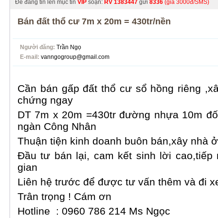
Để đăng tin lên mục tin
VIP
soạn:
RV
1383447
gửi
8336
(giá 3000đ/SMS)
Bán đất thổ cư 7m x 20m = 430tr/nền
Người đăng:
Trần Ngọ
E-mail:
vanngogroup@gmail.com
Cần bán gấp đất thổ cư sổ hồng riêng ,x
chứng ngay
DT 7m x 20m =430tr đường nhựa 10m đối
ngàn Công Nhân
Thuận tiện kinh doanh buôn bán,xây nhà ở
Đầu tư bán lại, cam kết sinh lời cao,tiếp
gian
Liên hệ trước để được tư vấn thêm và đi xe
Trân trọng ! Cám ơn
Hotline : 0960 786 214 Ms Ngọc