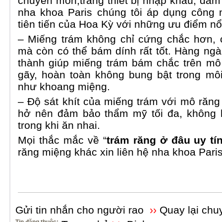
chuyên môn,trang thiết bị nhập khẩu, đảm b
nha khoa Paris chúng tôi áp dụng công 
tiên tiến của Hoa Kỳ với những ưu điểm nổi 
– Miếng trám không chỉ cứng chắc hơn, 
mà còn có thể bám dính rất tốt. Hàng ngà
thành giúp miếng trám bám chắc trên mô 
gãy, hoàn toàn không bung bật trong mô
như khoang miệng.
– Độ sát khít của miếng trám với mô răng 
hở nên đảm bảo thẩm mỹ tối đa, không l
trong khi ăn nhai.
Mọi thắc mắc về “
trám răng ở đâu uy tí
răng miệng khác xin liên hệ nha khoa Paris
Gửi tin nhắn cho người rao
››
Quay lại chu