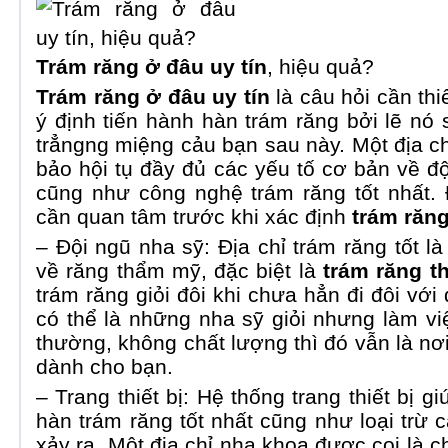
Trám răng ở đâu uy tín
, hiệu quả?
Trám răng ở đâu uy tín
là câu hỏi cần thi
ý định tiến hành hàn trám răng bởi lẽ nó
trẳngng miệng cảu bạn sau này. Một địa ch
bảo hội tụ đầy đủ các yếu tố cơ bản về đội
cũng như công nghệ trám răng tốt nhất. 
cần quan tâm trước khi xác định
trám răng
– Đội ngũ nha sỹ: Địa chỉ trám răng tốt l
về răng thẩm mỹ, đặc biệt là
trám răng 
trám răng giỏi đôi khi chưa hẳn đi đôi với 
có thể là những nha sỹ giỏi nhưng làm v
thường, không chất lượng thì đó vẫn là nơ
dành cho bạn.
– Trang thiết bị: Hệ thống trang thiết bị gi
hàn trám răng tốt nhất cũng như loại trừ 
xảy ra. Một địa chỉ nha khoa được coi là c