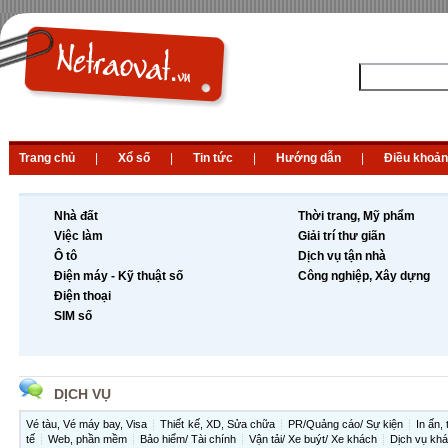
Trang chủ
|
Xổ số
|
Tin tức
|
Hướng dẫn
|
Điều khoản
Nhà đất
Thời trang, Mỹ phẩm
Việc làm
Giải trí thư giãn
Ô tô
Dịch vụ tận nhà
Điện máy - Kỹ thuật số
Công nghiệp, Xây dựng
Điện thoại
SIM số
DỊCH VỤ
Vé tàu, Vé máy bay, Visa
Thiết kế, XD, Sửa chữa
PR/Quảng cáo/ Sự kiện
In ấn, 
tế
Web, phần mềm
Bảo hiểm/ Tài chính
Vận tải/ Xe buýt/ Xe khách
Dịch vụ kh