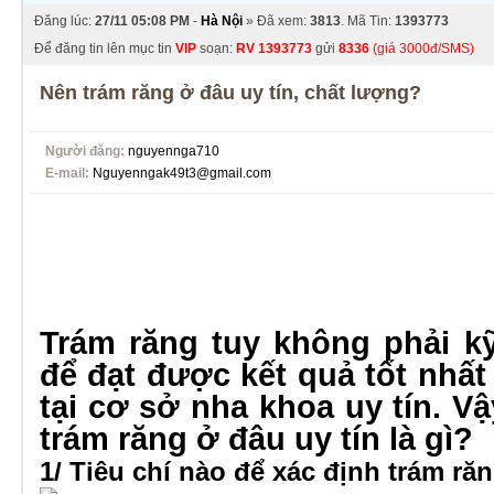
Đăng lúc:
27/11 05:08 PM
-
Hà Nội
» Đã xem:
3813
. Mã Tin:
1393773
Để đăng tin lên mục tin
VIP
soạn:
RV
1393773
gửi
8336
(giá 3000đ/SMS)
Nên trám răng ở đâu uy tín, chất lượng?
Người đăng:
nguyennga710
E-mail:
Nguyenngak49t3@gmail.com
Trám răng tuy không phải k
để đạt được kết quả tốt nhất
tại cơ sở nha khoa uy tín. Vậ
trám răng ở đâu uy tín là gì?
1/ Tiêu chí nào để xác định trám ră