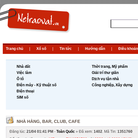
Trang chủ
|
Xổ số
|
Tin tức
|
Hướng dẫn
|
Điều khoản
Nhà đất
Thời trang, Mỹ phẩm
Việc làm
Giải trí thư giãn
Ô tô
Dịch vụ tận nhà
Điện máy - Kỹ thuật số
Công nghiệp, Xây dựng
Điện thoại
SIM số
NHÀ HÀNG, BAR, CLUB, CAFE
Đăng lúc:
21/04 01:41 PM
-
Toàn Quốc
» Đã xem:
1402
. Mã Tin:
1351760