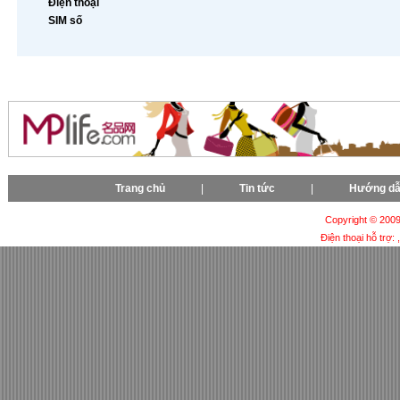
Điện thoại
SIM số
Trang chủ
|
Tin tức
|
Hướng d
Copyright © 2009-
Điện thoại hỗ trợ: