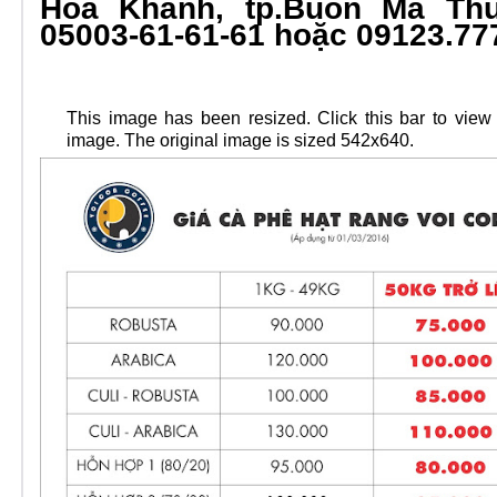
Hoà Khánh, tp.Buôn Ma Thu
05003-61-61-61 hoặc 09123.77
This image has been resized. Click this bar to view t
image. The original image is sized 542x640.