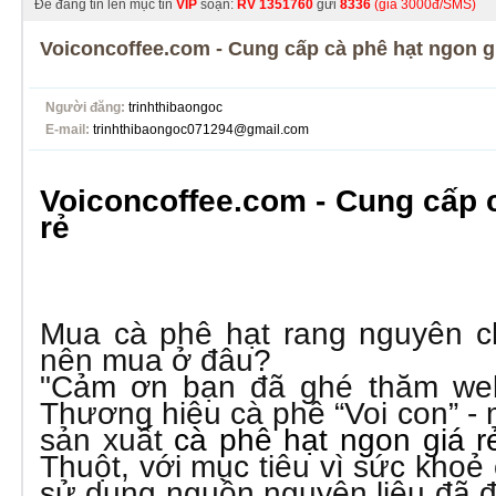
Để đăng tin lên mục tin
VIP
soạn:
RV
1351760
gửi
8336
(giá 3000đ/SMS)
Voiconcoffee.com - Cung cấp cà phê hạt ngon g
Người đăng:
trinhthibaongoc
E-mail:
trinhthibaongoc071294@gmail.com
Voiconcoffee.com - Cung cấp 
rẻ
Mua cà phê hạt rang nguyên chấ
nên mua ở đâu?
"Cảm ơn bạn đã ghé thăm webs
Thương hiệu cà phê “Voi con” -
sản xuất
cà phê hạt ngon giá 
Thuột, với mục tiêu vì sức khoẻ
sử dụng nguồn nguyên liệu đã 