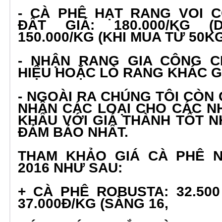
- CÀ PHÊ HẠT RANG VOI 
ĐẤT GIÁ: 180.000/KG 
150.000/KG (KHI MUA TỪ 50K
- NHẬN RANG GIA CÔNG 
HIỆU HOẶC LÒ RANG KHÁC GI
- NGOÀI RA CHÚNG TÔI CÒN
NHÂN CÁC LOẠI CHO CÁC N
KHẨU VỚI GIÁ THÀNH TỐT 
ĐẢM BẢO NHẤT.
THAM KHẢO GIÁ CÀ PHÊ N
2016 NHƯ SAU:
+ CÀ PHÊ ROBUSTA: 32.500
37.000Đ/KG (SÀNG 16,