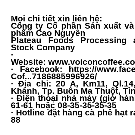
Mọi chi tiết xin liên hệ:
Công ty Cổ phần Sản xuất v
phẩm Cao Nguyên
Plateau Foods Processing 
Stock Company
·
Website:
www.voiconcoffee.c
· Facebook:
https://www.fac
Cof...7186885996926/
· Địa chỉ: 20 A, Km11, Ql.1
Khánh, Tp. Buôn Ma Thuột, Tỉ
· Điện thoại nhà máy (giờ hàn
61-61 hoặc 08-35-35-35-35
· Hotline đặt hàng cà phê hạt r
88