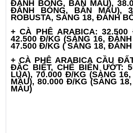
ĐÁNH BÓNG, BẮN MÀU), 38.0
ĐÁNH BÓNG, BẮN MÀU), 39
ROBUSTA, SÀNG 18, ĐÁNH B
+ CÀ PHÊ ARABICA: 32.500 
42.500 Đ/KG (SÀNG 16, ĐÁN
47.500 Đ/KG ( SÀNG 18, ĐÁN
+ CÀ PHÊ ARABICA CẦU ĐẤ
ĐẶC BIỆT, CHẾ BIẾN ƯỚT: 5
LỤA), 70.000 Đ/KG (SÀNG 1
MÀU), 80.000 Đ/KG (SÀNG 1
MÀU)