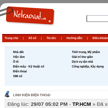
Trang chủ
|
Xổ số
|
Tin tức
|
Hướng dẫn
|
Điều khoản
Nhà đất
Thời trang, Mỹ phẩm
Việc làm
Giải trí thư giãn
Ô tô
Dịch vụ tận nhà
Điện máy - Kỹ thuật số
Công nghiệp, Xây dựng
Điện thoại
SIM số
LINH KIỆN ĐIỆN THOẠI
Đăng lúc:
29/07 05:02 PM
-
TP.HCM
» Đã 