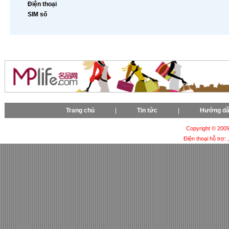
Điện thoại
SIM số
Trang chủ
|
Tin tức
|
Hướng d
Copyright © 2009-
Điện thoại hỗ trợ: