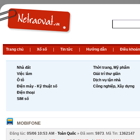
Trang chủ
|
Xổ số
|
Tin tức
|
Hướng dẫn
|
Điều khoản
Nhà đất
Thời trang, Mỹ phẩm
Việc làm
Giải trí thư giãn
Ô tô
Dịch vụ tận nhà
Điện máy - Kỹ thuật số
Công nghiệp, Xây dựng
Điện thoại
SIM số
MOBIFONE
Đăng lúc:
05/06 10:53 AM
-
Toàn Quốc
» Đã xem:
5973
. Mã Tin:
1362147