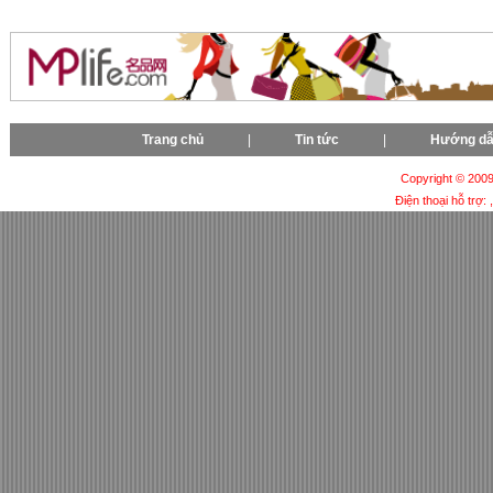
Trang chủ
|
Tin tức
|
Hướng d
Copyright © 2009-
Điện thoại hỗ trợ: