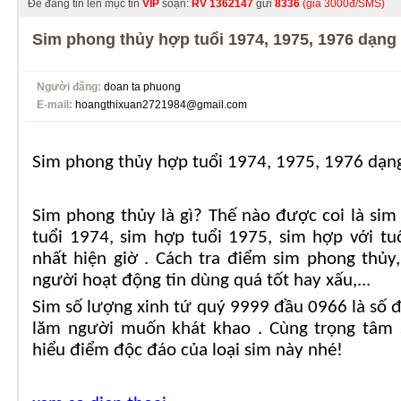
Để đăng tin lên mục tin
VIP
soạn:
RV
1362147
gửi
8336
(giá 3000đ/SMS)
Sim phong thủy hợp tuổi 1974, 1975, 1976 dạng 
Người đăng:
doan ta phuong
E-mail:
hoangthixuan2721984@gmail.com
Sim phong thủy hợp tuổi 1974, 1975, 1976 dạn
Sim phong thủy là gì? Thế nào được coi là si
tuổi 1974, sim hợp tuổi 1975, sim hợp với tuổi
nhất hiện giờ . Cách tra điểm sim phong thủy
người hoạt động tin dùng quá tốt hay xấu,...
Sim số lượng xinh tứ quý 9999 đầu 0966 là số
lăm người muốn khát khao . Cùng trọng tâm s
hiểu điểm độc đáo của loại sim này nhé!