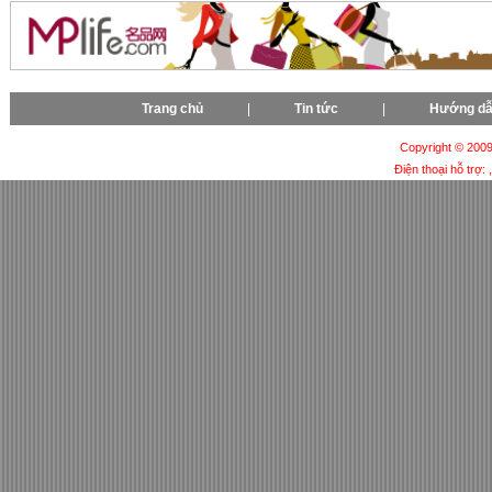
Trang chủ
|
Tin tức
|
Hướng d
Copyright © 2009-
Điện thoại hỗ trợ: