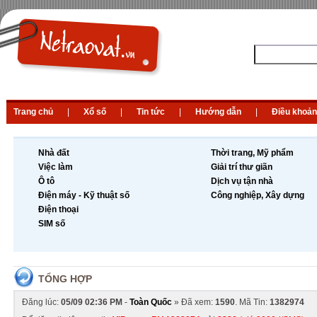
Trang chủ
|
Xổ số
|
Tin tức
|
Hướng dẫn
|
Điều khoản
Nhà đất
Thời trang, Mỹ phẩm
Việc làm
Giải trí thư giãn
Ô tô
Dịch vụ tận nhà
Điện máy - Kỹ thuật số
Công nghiệp, Xây dựng
Điện thoại
SIM số
TỔNG HỢP
Đăng lúc:
05/09 02:36 PM
-
Toàn Quốc
» Đã xem:
1590
. Mã Tin:
1382974