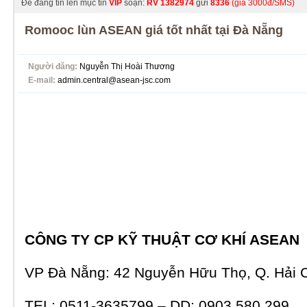
Để đăng tin lên mục tin
VIP
soạn:
RV
1382974
gửi
8336
(giá 3000đ/SMS)
Romooc lùn ASEAN giá tốt nhất tại Đà Nẵng
Người đăng:
Nguyễn Thị Hoài Thương
E-mail:
admin.central@asean-jsc.com
CÔNG TY CP KỸ THUẬT CƠ KHÍ ASEAN
VP Đà Nẵng: 42 Nguyễn Hữu Thọ, Q. Hải 
TEL: 0511-3635799 – DD: 0903 580 299