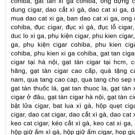
cohiba, gat tan xi ga cohiba, ống đựng 
dung cigar, dao cắt xì gà, dao cat xi ga, d
mua dao cat xi ga, ban dao cat xi ga, ong
cohiba, đục cigar, đục xì gà, đục lỗ cigar,
duc lo xi ga, phụ kiện cigar, phu kien cigar
ga, phụ kiện cigar cohiba, phu kien cig
cohiba, phu kien xi ga cohiba, gat tan cig
cigar tại hà nội, gạt tàn cigar tại hcm, 
hãng, gạt tàn cigar cao cấp, quà tặng 
nam, qua tang cao cap, qua tang cho sep n
gạt tàn thuốc lá, gat tan thuoc la, gạt tàn
cigar ở đâu, gạt tàn cigar hà nội, gạt tàn ci
bật lửa cigar, bat lua xì gà, hộp quẹt cig
cigar, dao cat cigar, dao cắt xì gà, dao cat 
keo cat cigar, kéo cắt xì gà, keo cat xi ga,
hộp giữ ẩm xì gà, hộp giữ ẩm cigar, hop gi