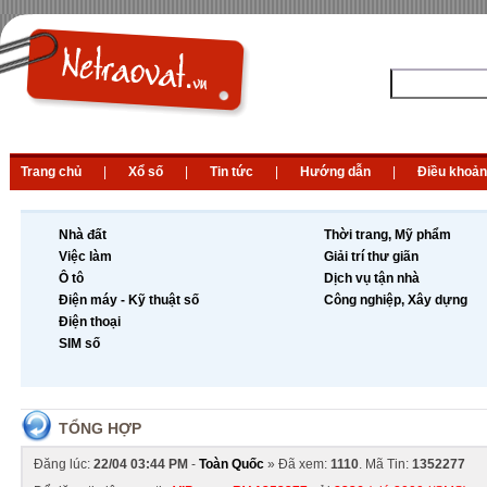
Trang chủ
|
Xổ số
|
Tin tức
|
Hướng dẫn
|
Điều khoản
Nhà đất
Thời trang, Mỹ phẩm
Việc làm
Giải trí thư giãn
Ô tô
Dịch vụ tận nhà
Điện máy - Kỹ thuật số
Công nghiệp, Xây dựng
Điện thoại
SIM số
TỔNG HỢP
Đăng lúc:
22/04 03:44 PM
-
Toàn Quốc
» Đã xem:
1110
. Mã Tin:
1352277