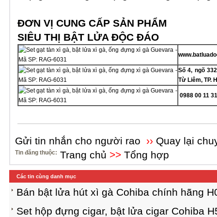
ĐƠN VỊ CUNG CẤP SẢN PHẨM
SIÊU THỊ BẬT LỬA ĐỘC ĐÁO
www.batluad
Số 4, ngõ 332
Từ Liêm, TP. 
0988 00 11 3
Gửi tin nhắn cho người rao
››
Quay lại chu
Tin đăng thuộc:
Trang chủ
>>
Tổng hợp
Các tin cùng danh mục
Bán bật lửa hút xì gà Cohiba chính hãng H
Set hộp đựng cigar, bật lửa cigar Cohiba 