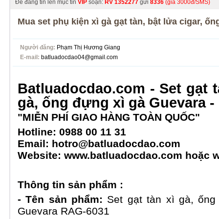
Để đăng tin lên mục tin
VIP
soạn:
RV
1352277
gửi
8336
(giá 3000đ/SMS)
Mua set phụ kiện xì gà gạt tàn, bật lửa cigar, ố
Người đăng:
Phạm Thị Hương Giang
E-mail:
batluadocdao04@gmail.com
Batluadocdao.com - Set g
ạt 
gà, ống đựng xì gà Guevara
-
"MIỄN PHÍ GIAO HÀNG TOÀN QUỐC"
Hotline:
0988 00 11 31
Email: hotro@batluadocdao.com
Website: www.batluadocdao.com hoặc 
Thông tin sản phẩm :
- Tên sản phẩm:
Set gạt tàn xì gà, ống
Guevara RAG-6031