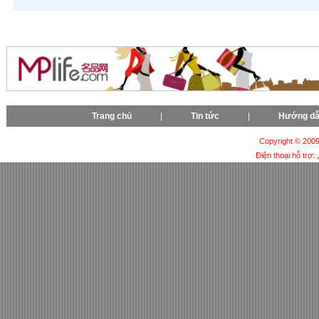
Trang chủ
|
Tin tức
|
Hướng d
Copyright © 2009-
Điện thoại hỗ trợ: